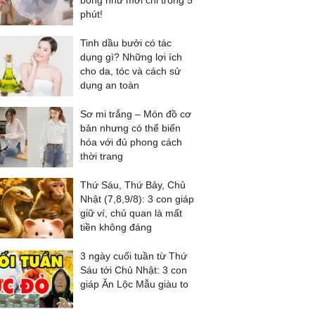
bóng như mới chỉ trong 5
phút!
Tinh dầu bưởi có tác
dụng gì? Những lợi ích
cho da, tóc và cách sử
dụng an toàn
Sơ mi trắng – Món đồ cơ
bản nhưng có thể biến
hóa với đủ phong cách
thời trang
Thứ Sáu, Thứ Bảy, Chủ
Nhật (7,8,9/8): 3 con giáp
giữ ví, chủ quan là mất
tiền không đáng
3 ngày cuối tuần từ Thứ
Sáu tới Chủ Nhật: 3 con
giáp Ăn Lộc Mẫu giàu to