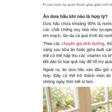
Loại nước ép quen thuộc giúp giảm mỡ nội
Ăn dưa hấu khi nào là hợp lý?
Dưa hấu chứa khoảng 90% là nước, 
các chất chống oxy hóa như lycope
tim mạch, làn da và quá trình bù nư
Theo các
chuyên gia dinh dưỡng
, t
sáng sau bữa ăn hoặc giữa buổi sáng
thể có thể hấp thu các vitamin và k
dồi dào từ loại quả này để hỗ trợ quá 
Ngoài ra, ăn dưa hấu vào đầu giờ 
hợp. Đây có thể trở thành món ăn 
những ngày thời tiết oi bức.