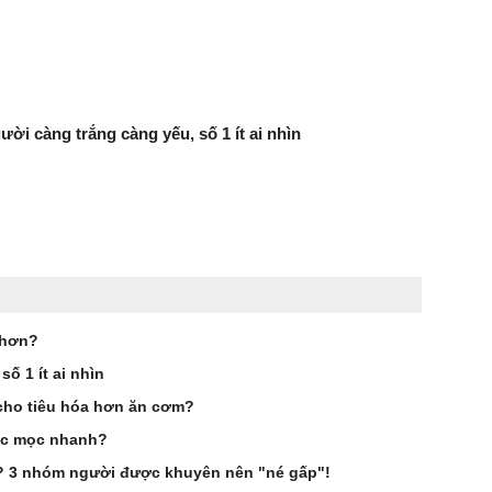
ười càng trắng càng yếu, số 1 ít ai nhìn
 hơn?
ố 1 ít ai nhìn
cho tiêu hóa hơn ăn cơm?
óc mọc nhanh?
g? 3 nhóm người được khuyên nên "né gấp"!