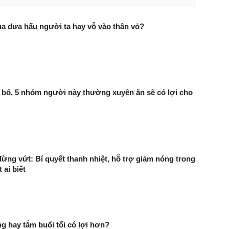
ua dưa hấu người ta hay vỗ vào thân vỏ?
bổ, 5 nhóm người này thường xuyên ăn sẽ có lợi cho
ừng vứt: Bí quyết thanh nhiệt, hỗ trợ giảm nóng trong
t ai biết
g hay tắm buổi tối có lợi hơn?