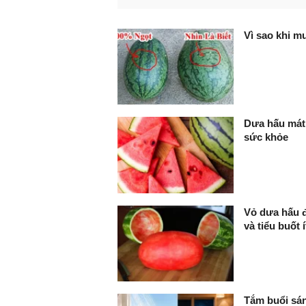
FaceBook
Vì sao khi m
Dưa hấu mát 
sức khỏe
Vỏ dưa hấu đ
và tiểu buốt í
Tắm buổi sán