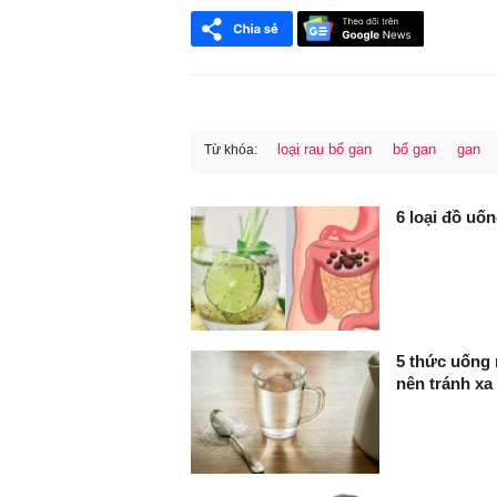
loại rau bổ gan
bổ gan
gan
Từ khóa:
FaceBook
6 loại đồ uốn
5 thức uống 
nên tránh xa