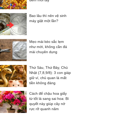
đếm mỏi tay
Bao lâu thì nên vệ sinh
máy giặt một lần?
Mẹo mài kéo sắc lẹm
như mới, không cần đá
mài chuyên dụng
Thứ Sáu, Thứ Bảy, Chủ
Nhật (7,8,9/8): 3 con giáp
giữ ví, chủ quan là mất
tiền không đáng
Cách để chậu hoa giấy
từ tốt lá sang sai hoa: Bí
quyết này giúp cây nở
rực rỡ quanh năm