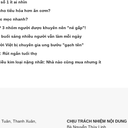
ố 1 ít ai nhìn
cho tiêu hóa hơn ăn cơm?
óc mọc nhanh?
g? 3 nhóm người được khuyên nên "né gấp"!
 buổi sáng nhiều người vẫn làm mỗi ngày
i Việt bị chuyên gia ung bướu "gạch tên"
: Rút ngắn tuổi thọ
hiều kim loại nặng nhất: Nhà nào cũng mua nhưng ít
n Tuân, Thanh Xuân,
CHỊU TRÁCH NHIỆM NỘI DUNG
Bà Nguyễn Thùy Linh