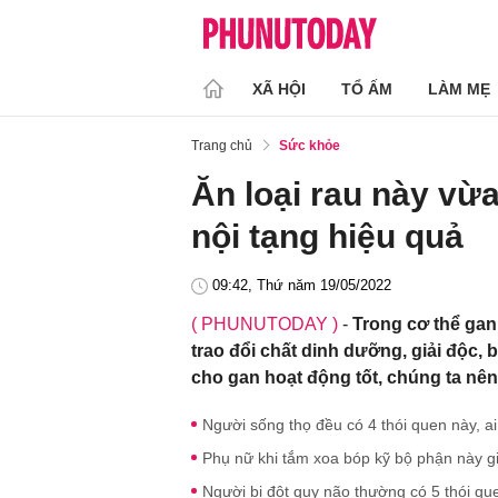
XÃ HỘI
TỔ ẤM
LÀM MẸ
Trang chủ
Sức khỏe
Ăn loại rau này vừa
nội tạng hiệu quả
09:42, Thứ năm 19/05/2022
( PHUNUTODAY )
-
Trong cơ thể gan
trao đổi chất dinh dưỡng, giải độc, 
cho gan hoạt động tốt, chúng ta nên
Người sống thọ đều có 4 thói quen này, a
Phụ nữ khi tắm xoa bóp kỹ bộ phận này gi
Người bị đột quỵ não thường có 5 thói qu