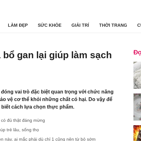
LÀM ĐẸP
SỨC KHỎE
GIẢI TRÍ
THỜI TRANG
C
Đọ
 bổ gan lại giúp làm sạch
 đóng vai trò đặc biệt quan trọng với chức năng
bảo vệ cơ thể khỏi những chất có hại. Do vậy để
 biết cách lựa chọn thực phẩm.
i có đủ thật đáng mừng
úp trẻ lâu, sống thọ
en này, ai mắc phải dù chỉ 1 cũng nên từ bỏ sớm