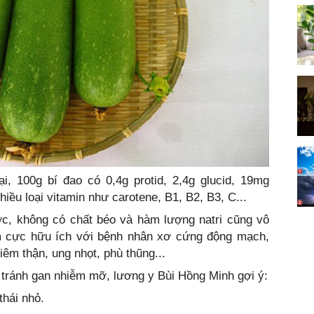
i, 100g bí đao có 0,4g protid, 2,4g glucid, 19mg
iều loại vitamin như carotene, B1, B2, B3, C...
ớc, không có chất béo và hàm lượng natri cũng vô
m cực hữu ích với bệnh nhân xơ cứng động mạch,
êm thận, ung nhọt, phù thũng...
, tránh gan nhiễm mỡ, lương y Bùi Hồng Minh gợi ý:
thái nhỏ.