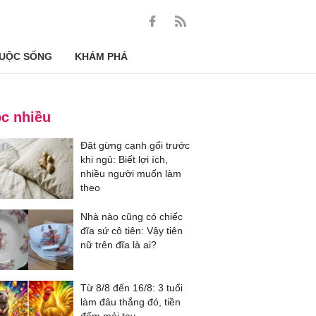
UỘC SỐNG
KHÁM PHÁ
c nhiều
Đặt gừng cạnh gối trước
khi ngủ: Biết lợi ích,
nhiều người muốn làm
theo
Nhà nào cũng có chiếc
đĩa sứ cô tiên: Vậy tiên
nữ trên đĩa là ai?
Từ 8/8 đến 16/8: 3 tuổi
làm đâu thắng đó, tiền