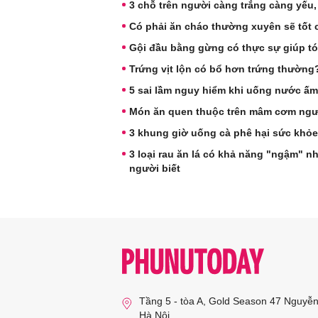
3 chỗ trên người càng trắng càng yếu, s
Có phải ăn cháo thường xuyên sẽ tốt 
Gội đầu bằng gừng có thực sự giúp t
Trứng vịt lộn có bổ hơn trứng thườn
5 sai lầm nguy hiểm khi uống nước ấm
Món ăn quen thuộc trên mâm cơm ngườ
3 khung giờ uống cà phê hại sức khỏe
3 loại rau ăn lá có khả năng "ngậm" n
người biết
Tầng 5 - tòa A, Gold Season 47 Nguyễ
Hà Nội