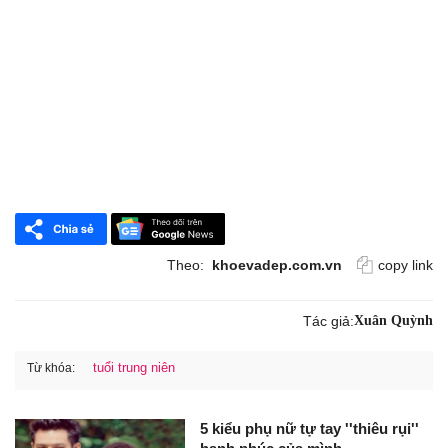
Theo:
khoevadep.com.vn
copy link
Tác giả:
Xuân Quỳnh
tuổi trung niên
Từ khóa:
5 kiểu phụ nữ tự tay ''thiêu rụi''