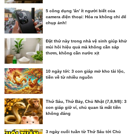
5 công dụng 'ẩn' ít người biết của
camera điện thoại: Hóa ra không chỉ để
chụp ảnh!
Đặt thứ này trong nhà vệ sinh giúp khử
mùi hôi hiệu quả mà không cần sáp
thơm, không cần nước xịt
10 ngày tới: 3 con giáp mở kho tài lộc,
tiền về từ nhiều nguồn
Thứ Sáu, Thứ Bảy, Chủ Nhật (7,8,9/8): 3
con giáp giữ ví, chủ quan là mất tiền
không đáng
3 ngày cuối tuần từ Thứ Sáu tới Chủ