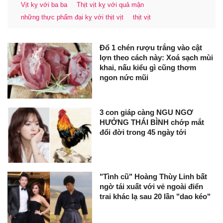
Vịt kỵ với ba ba
Thịt vịt kỵ với quả mận
những thực phẩm đại kỵ với thịt vịt
thịt vịt
Đổ 1 chén rượu trắng vào cật
lợn theo cách này: Xoá sạch mùi
khai, nấu kiểu gì cũng thơm
ngon nức mũi
3 con giáp càng NGU NGƠ
HƯỞNG THÁI BÌNH chớp mắt
đổi đời trong 45 ngày tới
"Tình cũ" Hoàng Thùy Linh bất
ngờ tái xuất với vẻ ngoài điển
trai khác lạ sau 20 lần "dao kéo"