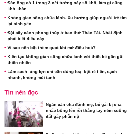
Đàn ông có 1 trong 3 nét tướng này số khổ, làm gì cũng
khó khăn
Không gian sống chữa lành: Xu hướng giúp người trẻ tìm
lại bình yên
Đặt cây cảnh phong thủy ở ban thờ Thần Tài: Nhất định
phải biết điều này
Vì sao nên bật thêm quạt khi mở điều hoà?
Kiến tạo không gian sống chữa lành với thiết kế gần gũi
thiên nhiên
Làm sạch lòng lợn chỉ cần dùng loại bột rẻ tiền, sạch
nhanh, không mùi tanh
Tin nên đọc
Ngăn cản cha đánh mẹ, bé gái bị cha
nhấc bổng lên rồi thẳng tay ném xuống
đất gây phẫn nộ