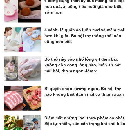
6 công dụng thần kỳ của miếng xốp bọc
hoa quả, ai cũng tiếc nuối giá như biết
sớm hơn
4 cách để quần áo luôn mới và mềm mại
hơn khi giặt: Bà nội trợ thông thái nào
cũng nên biết
Bỏ thứ này vào nhổ lông vịt đảm bảo
không còn cọng lông nào, món ăn hết
mùi hôi, thơm ngon đậm vị
Bí quyết chọn xương ngon: Bà nội trợ
nào không biết đánh mất cả thanh xuân
Điểm mặt những loại thực phẩm có chất
độc tự nhiên, cần cẩn trọng khi chế biến