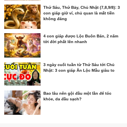
Thứ Sáu, Thứ Bảy, Chủ Nhật (7,8,9/8): 3
con giáp giữ ví, chủ quan là mất tiền
không đáng
4 con giáp được Lộc Buôn Bán, 2 năm
tới đời phất lên nhanh
3 ngày cuối tuần từ Thứ Sáu tới Chủ
Nhật: 3 con giáp Ăn Lộc Mẫu giàu to
Bao lâu nên gội đầu một lần để tóc
khỏe, da đầu sạch?