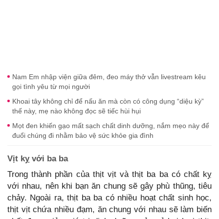
Nam Em nhập viện giữa đêm, đeo máy thở vẫn livestream kêu
gọi tình yêu từ mọi người
Khoai tây không chỉ để nấu ăn mà còn có công dụng “diệu kỳ”
thế này, mẹ nào không đọc sẽ tiếc hùi hụi
Mọt đen khiến gạo mất sạch chất dinh dưỡng, nắm mẹo này để
đuổi chúng đi nhằm bảo vệ sức khỏe gia đình
Vịt kỵ với ba ba
Trong thành phần của thịt vịt và thịt ba ba có chất kỵ
với nhau, nên khi bạn ăn chung sẽ gây phù thũng, tiêu
chảy. Ngoài ra, thịt ba ba có nhiều hoạt chất sinh học,
thịt vịt chứa nhiều đạm, ăn chung với nhau sẽ làm biến