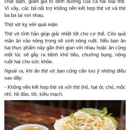
chất đạm, giảm giá trị dinh dưỡng của cả hai loại thịt.
Vì vây, các bà nội trợ không nên kết hợp thịt vịt và thịt
ba ba lại vơi nhau.
Thịt vịt kỵ với quả mận
Thịt vịt tính hàn giúp giải nhiệt tốt cho cơ thể. Còn quả
mận ăn vào nóng trong sẽ sinh nóng ruột. Nếu bạn ăn
hai thực phẩm này gần thời gian với nhau hoặc ăn cùng
một lúc sẽ gây ra bệnh khó tiêu, chướng bụng, nóng
ruột hại cho sức khỏe.
Ngoài ra, khi ăn thịt vịt bạn cũng cần lưu ý những điều
sau đây:
- Không nên kết hợp thịt vịt với thịt thỏ, hạt óc chó, mộc
nhĩ, hồ đào, tỏi, kiều mạch.