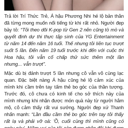
Trả lời Trí Thức Trẻ, Á hậu Phương Nhi hé lộ bản thân
đã từng mong muốn nổi tiếng từ khi rất nhỏ. Người đẹp
bày tỏ:
“Tôi theo dõi K-pop từ Gen 2 nên cũng tò mò và
quyết định dự thi thực tập sinh của YG Entertainment
từ năm 14 đến năm 16 tuổi. Thế nhưng tôi liên tục trượt
suốt 5 lần. Đến năm 19 tuổi trước khi đến với cuộc thi
Hoa hậu, tôi vẫn cố chấp thử sức thêm một lần
nhưng... vẫn trượt”.
Mặc dù bị đánh trượt 5 lần nhưng cô vẫn vô cùng lạc
quan. Đặc biệt nàng Á hậu cũng hé lộ cảm xúc của
mình khi cầm trên tay tấm thẻ bo góc của thần tượng.
Trước đó, cô chưa có kinh tế cho sở thích này của
mình nhưng khi nhận được món quà này từ người hâm
mộ, cô cảm thấy rất vui sướng. Người đẹp xứ Thanh
nhấn mạnh:
“Lần đầu cầm thẻ bo góc trên tay tôi thấy
rất lạ và phải vỡ oà: 'Ồ, cuối cùng thì mình cũng có