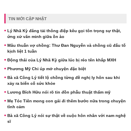
TIN MỚI CẬP NHẬT
Lý Nhã Kỳ đăng tải thông điệp kêu gọi tôn trọng sự thật,
ứng xử văn minh giữa ồn ào
Mâu thuẫn vợ chồng: Thư Đan Nguyễn và chồng cũ đấu tố
kịch liệt 1 tuần
Động thái của Lý Nhã Kỳ giữa lúc bị réo tên khắp MXH
Phương Mỹ Chi úp mở chuyện đặc biệt
Bà xã Công Lý tiết lộ chồng từng đề nghị ly hôn sau khi
xảy ra biến cố sức khỏe
Lương Bích Hữu nói rõ tin đồn phẫu thuật thẩm mỹ
Mẹ Tóc Tiên mong con gái đi thêm bước nữa trong chuyện
tình cảm
Bà xã Công Lý nói sự thật về cuộc hôn nhân với nam nghệ
sĩ