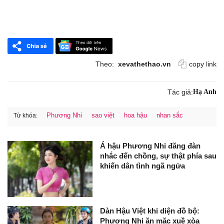
Theo:
xevathethao.vn
copy link
Tác giả:
Hạ Anh
Phương Nhi
sao việt
hoa hậu
nhan sắc
Từ khóa:
Á hậu Phương Nhi đăng đàn
nhắc đến chồng, sự thật phía sau
khiến dân tình ngã ngửa
Dàn Hậu Việt khi diện đồ bộ:
Phương Nhi ăn mặc xuề xòa