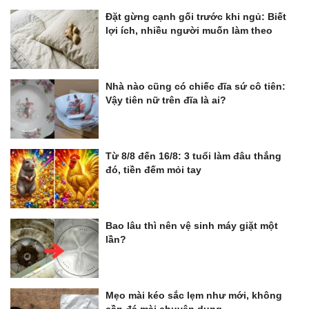
Đặt gừng cạnh gối trước khi ngủ: Biết
lợi ích, nhiều người muốn làm theo
Nhà nào cũng có chiếc đĩa sứ cô tiên:
Vậy tiên nữ trên đĩa là ai?
Từ 8/8 đến 16/8: 3 tuổi làm đâu thắng
đó, tiền đếm mỏi tay
Bao lâu thì nên vệ sinh máy giặt một
lần?
Mẹo mài kéo sắc lẹm như mới, không