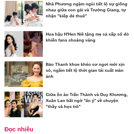
Nhã Phương ngậm ngùi tiết lộ sự giống
nhau giữa con gái và Trường Giang, tự
nhận "kiếp đẻ thuê"
Hoa hậu H'Hen Niê tặng mẹ cả xấp sổ đỏ
khiến fans choáng váng
Bảo Thanh khoe khéo cơ ngơi mới xịn
sò, ngầm tiết lộ thời gian tái xuất màn
ảnh
Giữa ồn ào Trấn Thành và Duy Khương,
Xuân Lan bất ngờ ''ẩn ý'' về chuyện
"thầy và học trò"
Đọc nhiều