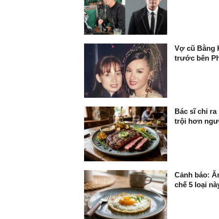
Vợ cũ Bằng K
trước bên P
Bác sĩ chỉ ra
trội hơn ngư
Cảnh báo: Ăn
chế 5 loại nà