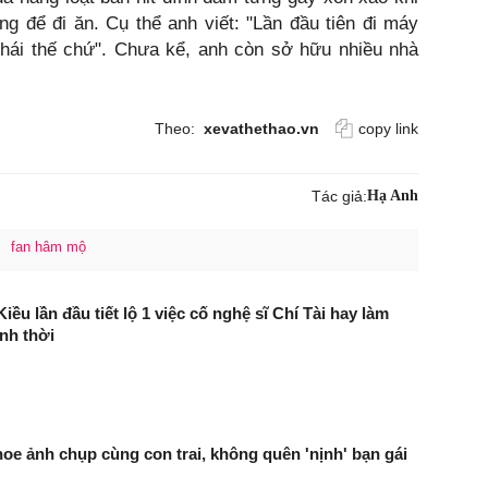
êng để đi ăn. Cụ thể anh viết: "Lần đầu tiên đi máy
phái thế chứ". Chưa kể, anh còn sở hữu nhiều nhà
Theo:
xevathethao.vn
copy link
Tác giả:
Hạ Anh
fan hâm mộ
ều lần đầu tiết lộ 1 việc cố nghệ sĩ Chí Tài hay làm
inh thời
oe ảnh chụp cùng con trai, không quên 'nịnh' bạn gái