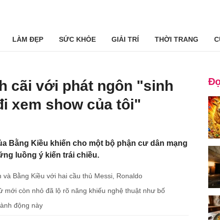
LÀM ĐẸP
SỨC KHỎE
GIẢI TRÍ
THỜI TRANG
C
Đọ
h cãi với phát ngôn "sinh
 đi xem show của tôi"
của Bằng Kiều khiến cho một bộ phận cư dân mạng
ng luồng ý kiến trái chiều.
 và Bằng Kiều với hai cầu thủ Messi, Ronaldo
tử mới còn nhỏ đã lộ rõ năng khiếu nghệ thuật như bố
 hành động này