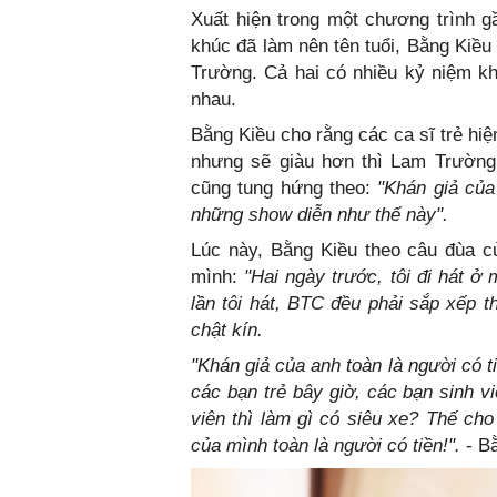
Xuất hiện trong một chương trình g
khúc đã làm nên tên tuổi, Bằng Kiề
Trường. Cả hai có nhiều kỷ niệm kh
nhau.
Bằng Kiều cho rằng các ca sĩ trẻ hiện
nhưng sẽ giàu hơn thì Lam Trường
cũng tung hứng theo:
"Khán giả của
những show diễn như thế này".
Lúc này, Bằng Kiều theo câu đùa c
mình:
"Hai ngày trước, tôi đi hát ở
lần tôi hát, BTC đều phải sắp xếp t
chật kín.
"Khán giả của anh toàn là người có ti
các bạn trẻ bây giờ, các bạn sinh vi
viên thì làm gì có siêu xe? Thế cho 
của mình toàn là người có tiền!".
- Bằ