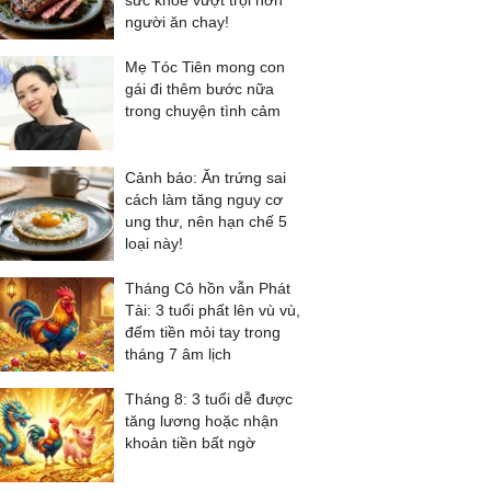
sức khỏe vượt trội hơn
người ăn chay!
Mẹ Tóc Tiên mong con
gái đi thêm bước nữa
trong chuyện tình cảm
Cảnh báo: Ăn trứng sai
cách làm tăng nguy cơ
ung thư, nên hạn chế 5
loại này!
Tháng Cô hồn vẫn Phát
Tài: 3 tuổi phất lên vù vù,
đếm tiền mỏi tay trong
tháng 7 âm lịch
Tháng 8: 3 tuổi dễ được
tăng lương hoặc nhận
khoản tiền bất ngờ