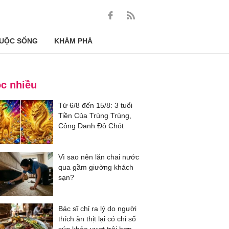
UỘC SỐNG
KHÁM PHÁ
c nhiều
Từ 6/8 đến 15/8: 3 tuổi
Tiền Của Trùng Trùng,
Công Danh Đỏ Chót
Vì sao nên lăn chai nước
qua gầm giường khách
sạn?
Bác sĩ chỉ ra lý do người
thích ăn thịt lại có chỉ số