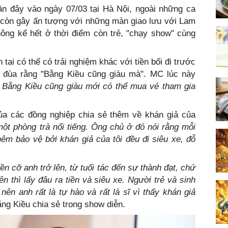
ần đây vào ngày 07/03 tại Hà Nội, ngoài những ca
u còn gây ấn tượng với những màn giao lưu với Lam
ông kể hết ở thời điểm còn trẻ, "chạy show" cùng
 tại có thể có trải nghiệm khác với tiền bối đi trước
 đùa rằng "Bằng Kiều cũng giàu mà". MC lúc này
 Bằng Kiều cũng giàu mới có thể mua vé tham gia
ủa các đồng nghiệp chia sẻ thêm về khán giả của
 một phòng trà nổi tiếng. Ông chủ ở đó nói rằng mỗi
hêm bảo vệ bởi khán giả của tôi đều đi siêu xe, đỗ
ền cỡ anh trở lên, từ tuổi tác đến sự thành đạt, chứ
ên thì lấy đâu ra tiền và siêu xe. Người trẻ và sinh
nên anh rất là tự hào và rất là sĩ vì thấy khán giả
ng Kiều chia sẻ trong show diễn.