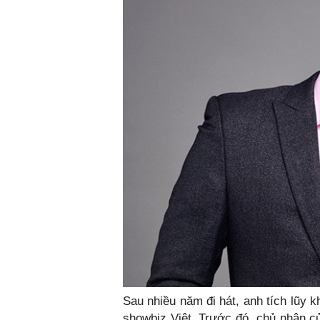
Sau nhiều năm đi hát, anh tích lũy k
showbiz Việt. Trước đó, chủ nhân củ