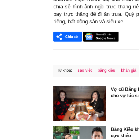
chia sẻ hình ảnh ngồi trực thăng ri
bay trực thăng để đi ăn trưa. Quý 
riêng, bất động sản và siêu xe.
sao việt
bằng kiều
khán giả
Từ khóa:
FaceBook
Vợ cũ Bằng Ki
cho vợ lúc s
Bằng Kiều kh
cực khéo