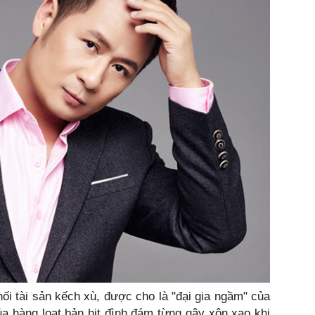
hối tài sản kếch xù, được cho là "đại gia ngầm" của
a hàng loạt bản hit đình đám từng gây xôn xao khi