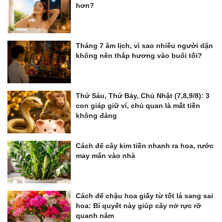
hơn?
Tháng 7 âm lịch, vì sao nhiều người dặn
không nên thắp hương vào buổi tối?
Thứ Sáu, Thứ Bảy, Chủ Nhật (7,8,9/8): 3
con giáp giữ ví, chủ quan là mất tiền
không đáng
Cách để cây kim tiền nhanh ra hoa, rước
may mắn vào nhà
Cách để chậu hoa giấy từ tốt lá sang sai
hoa: Bí quyết này giúp cây nở rực rỡ
quanh năm