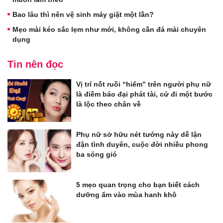
Bao lâu thì nên vệ sinh máy giặt một lần?
Mẹo mài kéo sắc lẹm như mới, không cần đá mài chuyên
dụng
Tin nên đọc
Vị trí nốt ruồi “hiểm” trên người phụ nữ
là điềm báo đại phát tài, cứ đi một bước
là lộc theo chân về
Phụ nữ sở hữu nét tướng này dễ lận
đận tình duyên, cuộc đời nhiều phong
ba sóng gió
5 mẹo quan trọng cho bạn biết cách
dưỡng ẩm vào mùa hanh khô