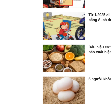
Từ 1/2025 đi x
bằng A, có 
Dấu hiệu cơ 
báo xuất hiệ
5 người khôn