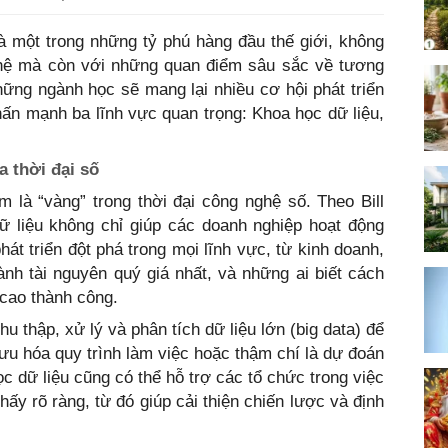
và một trong những tỷ phú hàng đầu thế giới, không
nghệ mà còn với những quan điểm sâu sắc về tương
những ngành học sẽ mang lại nhiều cơ hội phát triển
nhấn mạnh ba lĩnh vực quan trọng: Khoa học dữ liệu,
a thời đại số
 là “vàng” trong thời đại công nghệ số. Theo Bill
ữ liệu không chỉ giúp các doanh nghiệp hoạt động
át triển đột phá trong mọi lĩnh vực, từ kinh doanh,
hành tài nguyên quý giá nhất, và những ai biết cách
 cao thành công.
hu thập, xử lý và phân tích dữ liệu lớn (big data) để
 ưu hóa quy trình làm việc hoặc thậm chí là dự đoán
c dữ liệu cũng có thể hỗ trợ các tổ chức trong việc
ấy rõ ràng, từ đó giúp cải thiện chiến lược và định