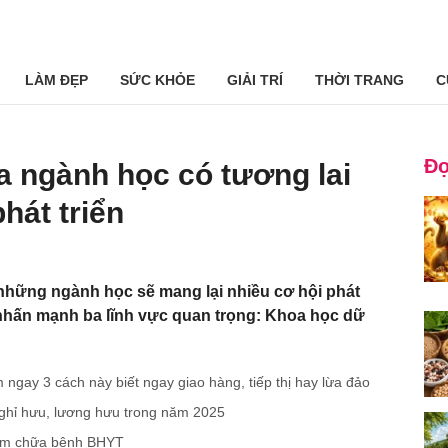
LÀM ĐẸP
SỨC KHỎE
GIẢI TRÍ
THỜI TRANG
C
Đọ
ba ngành học có tương lai
hát triển
những ngành học sẽ mang lại nhiều cơ hội phát
ã nhấn mạnh ba lĩnh vực quan trọng: Khoa học dữ
m ngay 3 cách này biết ngay giao hàng, tiếp thị hay lừa đảo
 nghỉ hưu, lương hưu trong năm 2025
hám chữa bệnh BHYT