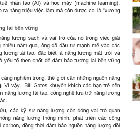
 tuệ nhân tạo (AI) và học máy (machine learning),
o ra hàng triệu việc làm mà còn được coi là "xương
ng lai bền vững
năng lượng sạch và vai trò của nó trong việc giải
g nhiều năm qua, ông đã đầu tư mạnh mẽ vào các
 lượng tái tạo, đặc biệt là năng lượng mặt trời và
 là yếu tố then chốt để đảm bảo tương lai bền vững
y càng nghiêm trọng, thế giới cần những nguồn năng
. Vì vậy, Bill Gates khuyến khích các bạn trẻ nên
ến năng lượng tái tạo, công nghệ lưu trữ năng lượng
ác.
cứu, các kỹ sư năng lượng còn đóng vai trò quan
thống năng lượng thông minh, phát triển các công
i carbon, đồng thời đảm bảo nguồn năng lượng dồi