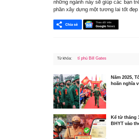
những ngành này sẽ giúp các bạn tr
phần xây dựng một tương lai tốt đẹp 
tỉ phú Bill Gates
Từ khóa:
FaceBook
Năm 2025, Tố
hoãn nghĩa 
Kể từ tháng 1
BHYT vào th