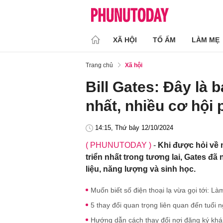
XÃ HỘI
TỔ ẤM
LÀM MẸ
Trang chủ
Xã hội
Bill Gates: Đây là 
nhất, nhiều cơ hội p
14:15, Thứ bảy 12/10/2024
( PHUNUTODAY )
-
Khi được hỏi về 
triển nhất trong tương lai, Gates đ
liệu, năng lượng và sinh học.
Muốn biết số điện thoại lạ vừa gọi tới: Là
5 thay đổi quan trọng liên quan đến tuổi
Hướng dẫn cách thay đổi nơi đăng ký k