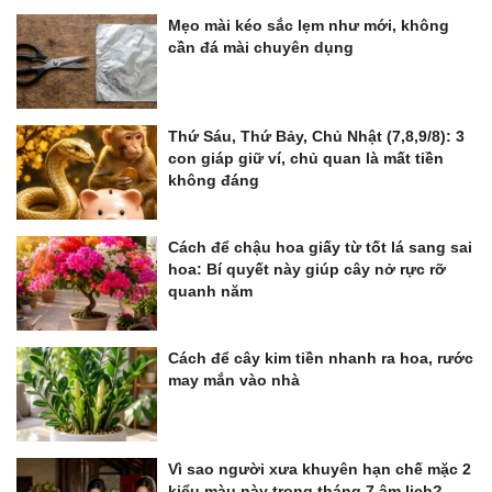
Mẹo mài kéo sắc lẹm như mới, không
cần đá mài chuyên dụng
Thứ Sáu, Thứ Bảy, Chủ Nhật (7,8,9/8): 3
con giáp giữ ví, chủ quan là mất tiền
không đáng
Cách để chậu hoa giấy từ tốt lá sang sai
hoa: Bí quyết này giúp cây nở rực rỡ
quanh năm
Cách để cây kim tiền nhanh ra hoa, rước
may mắn vào nhà
Vì sao người xưa khuyên hạn chế mặc 2
kiểu màu này trong tháng 7 âm lịch?