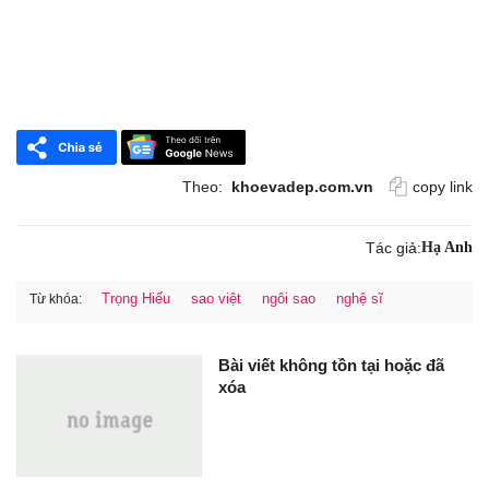
Theo:
khoevadep.com.vn
copy link
Tác giả:
Hạ Anh
Trọng Hiếu
sao việt
ngôi sao
nghệ sĩ
Từ khóa:
Bài viết không tồn tại hoặc đã
xóa