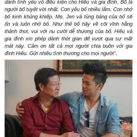
dành tình yêu vô điều kiện cho Hiếu và gia đình. Bố là
người bố tuyệt vời nhất. Con yêu bố nhiều lắm. Con nhớ
bố kinh khủng khiếp. Mẹ, Jen và tùng bàng của bố sẽ
ổn và luôn nhớ bố. Như thế bố hãy về cõi vĩnh hằng
thảnh thơi, vui với nụ cười dễ thương của bố. Hiếu và
gia đình xin phép dành thời gian để vượt qua sự mất
mát này. Cảm ơn tất cả mọi người chia buồn với gia
đình Hiếu. Gửi nhiều tình thương cho mọi người”.