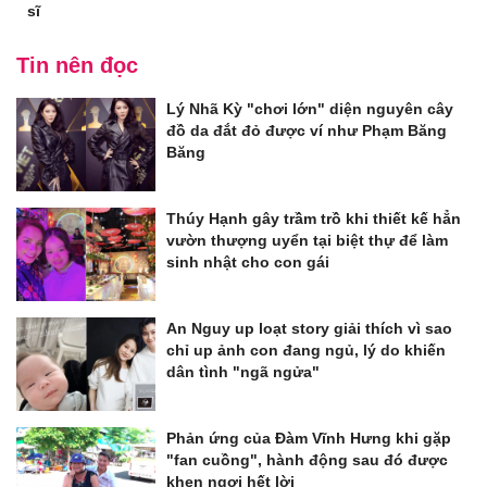
sĩ
Tin nên đọc
Lý Nhã Kỳ "chơi lớn" diện nguyên cây
đồ da đắt đỏ được ví như Phạm Băng
Băng
Thúy Hạnh gây trầm trồ khi thiết kế hẳn
vườn thượng uyển tại biệt thự để làm
sinh nhật cho con gái
An Nguy up loạt story giải thích vì sao
chỉ up ảnh con đang ngủ, lý do khiến
dân tình "ngã ngửa"
Phản ứng của Đàm Vĩnh Hưng khi gặp
"fan cuồng", hành động sau đó được
khen ngợi hết lời