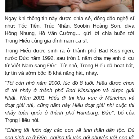
Ngay khi thông tin này được chia sẻ, đông đảo nghệ sĩ
như: Tóc Tiên, Trúc Nhân, Soobin Hoàng Sơn, diva
Hồng Nhung, Hồ Văn Cường… gửi lời chia buồn tới
Trọng Hiếu cùng gia đình nam ca sĩ.
Trọng Hiếu được sinh ra ở thành phố Bad Kissingen,
nước Đức năm 1992, sau tròn 1 năm cha mẹ anh di cư
từ Việt Nam sang Đức. Từ nhỏ, Trọng Hiếu đã hoạt bát,
tự tin và sớm bộc lộ khả năng hát, nhảy.
“Tôi còn nhớ năm 2000, lúc đó 8 tuổi, Hiếu được chọn
đi thi nhảy ở thành phố Bad Kissingen và được giải
Nhất. Năm 2001, Hiếu đi thi khu vực ở München và
đoạt giải nhì, cũng năm này Hiếu đoạt giải nhì cuộc thi
nhảy toàn quốc ở thành phố Hamburg, Đức”
, bố của
Trọng Hiếu nói.
“Chúng tôi luôn dạy các con về tinh thần dân tộc. Dù
con sinh ra ở Đức, chúng tôi vẫn nói chuyện với con về