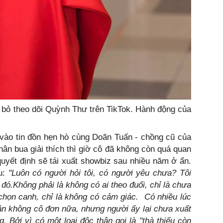
 bỏ theo dõi Quỳnh Thư trên TikTok. Hành động của
ào tin đồn hẹn hò cùng Doãn Tuấn - chồng cũ của
ân bua giải thích thì giờ cô đã không còn quá quan
uyết định sẽ tái xuất showbiz sau nhiều năm ở ẩn.
u:
"Luôn có người hỏi tôi, có người yêu chưa? Tôi
đó.Không phải là không có ai theo đuổi, chỉ là chưa
chọn canh, chỉ là không có cảm giác. Có nhiều lúc
n không cô đơn nữa, nhưng người ấy lại chưa xuất
. Bởi vì có một loại độc thân gọi là "thà thiếu còn