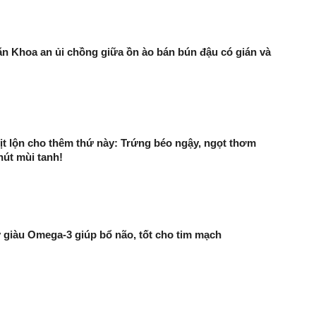
n Khoa an ủi chồng giữa ồn ào bán bún đậu có gián và
ịt lộn cho thêm thứ này: Trứng béo ngậy, ngọt thơm
út mùi tanh!
ây giàu Omega-3 giúp bổ não, tốt cho tim mạch