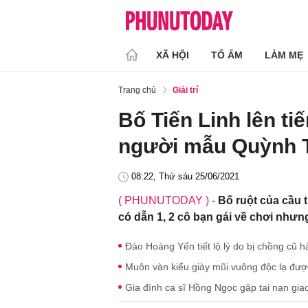
XÃ HỘI
TỔ ẤM
LÀM MẸ
Trang chủ
Giải trí
Bố Tiến Linh lên tiế
người mẫu Quỳnh 
08:22, Thứ sáu 25/06/2021
( PHUNUTODAY )
-
Bố ruột của cầu 
có dẫn 1, 2 cô bạn gái về chơi nhưng
Đào Hoàng Yến tiết lộ lý do bị chồng cũ h
Muôn vàn kiểu giày mũi vuông độc lạ được
Gia đình ca sĩ Hồng Ngọc gặp tai nạn giao