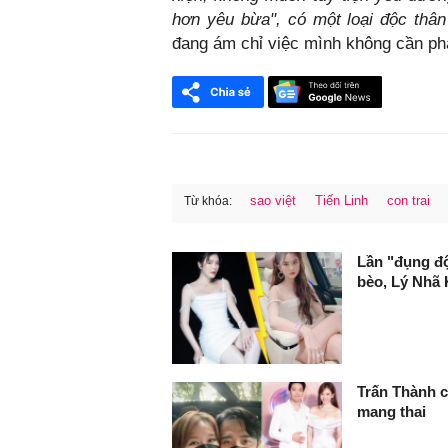
hơn yêu bừa", có một loại độc thân
đang ám chỉ việc mình không cần ph
sao việt
Tiến Linh
con trai
Từ khóa:
FaceBook
Lần "đụng độ
bèo, Lý Nhã 
Trấn Thành c
mang thai