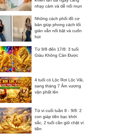
khiến làn da ngày càng
nhạy cảm và dễ nổi mụn
Những cách phối đồ cơ
bản giúp phong cách tối
giản vẫn nổi bật và cuốn
hút
Từ 9/8 đến 17/8: 3 tuổi
Giàu Không Cản Được
4 tuổi có Lộc Rơi Lộc Vãi,
sang tháng 7 Âm vượng
vận phất lên
Tử vi cuối tuần 8 - 9/8: 2
con giáp tiền bạc khởi
sắc, 2 tuổi cần giữ chặt ví
tiền