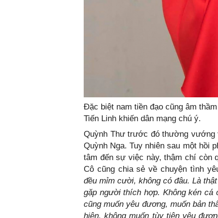
Đặc biệt nam tiền đạo cũng âm thầm
Tiến Linh khiến dân mạng chú ý.
Quỳnh Thư trước đó thường vướng v
Quỳnh Nga. Tuy nhiên sau một hồi ph
tâm đến sự việc này, thậm chí còn q
Cô cũng chia sẻ về chuyện tình yê
đều mỉm cười, không có đâu. Là thật 
gặp người thích hợp. Không kén cá 
cũng muốn yêu đương, muốn bản thâ
hiện, không muốn tùy tiện yêu đương