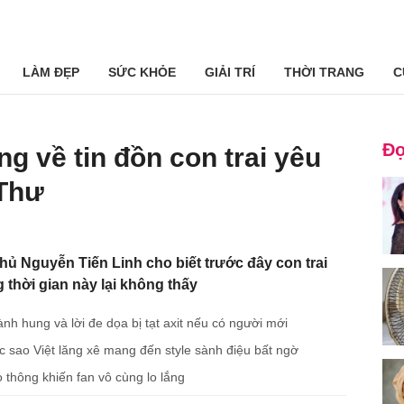
LÀM ĐẸP
SỨC KHỎE
GIẢI TRÍ
THỜI TRANG
C
Đọ
ng về tin đồn con trai yêu
Thư
thủ Nguyễn Tiến Linh cho biết trước đây con trai
 thời gian này lại không thấy
ành hung và lời đe dọa bị tạt axit nếu có người mới
 sao Việt lăng xê mang đến style sành điệu bất ngờ
 thông khiến fan vô cùng lo lắng