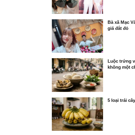
Bà xã Mạc Vă
giá đắt đỏ
Luộc trứng v
không một ch
5 loại trái c