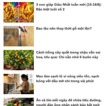
3 con giáp Giàu Nhất tuần mới (10-16/8):
Đặc biệt tuổi số 2
Bao lâu nên thay thớt gỗ một lần?
Cách trồng cây quất trong chậu vẫn sai
hoa, trĩu quả: Chỉ cần nhớ 6 bước này
Mẹo làm sạch lò vi sóng siêu tốc, sạch
bóng vết dầu mỡ chỉ trong vài phút
Ăn cà tím mỗi ngày để chữa tiểu đường,
người đàn ông nhận cảnh báo bất ngờ