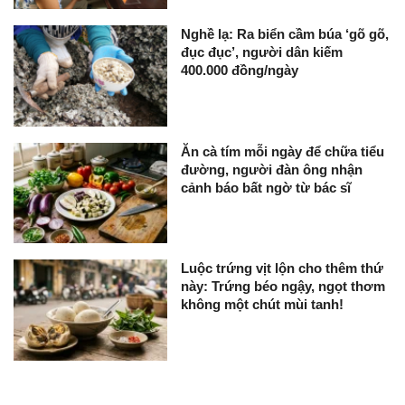
Nghề lạ: Ra biển cầm búa ‘gõ gõ,
đục đục’, người dân kiếm
400.000 đồng/ngày
Ăn cà tím mỗi ngày để chữa tiểu
đường, người đàn ông nhận
cảnh báo bất ngờ từ bác sĩ
Luộc trứng vịt lộn cho thêm thứ
này: Trứng béo ngậy, ngọt thơm
không một chút mùi tanh!