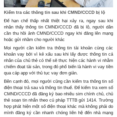
Kiểm tra các thông tin sau khi CMND/CCCD bị lộ
Để hạn chế thấp nhất thiệt hại xảy ra, ngay sau khi
nhận thấy thông tin CMND/CCCD đã bị lộ, người dân
cần thu hồi ảnh CMND/CCCD ngay khi đăng lên mạng
hoặc gửi nhầm cho người khác
Mọi người cần kiểm tra thông tin tài khoản cùng các
khoản vay bởi vì kẻ xấu sau khi lấy được thông tin cá
nhân của chủ thẻ có thể sẽ thực hiện các hành vi nhằm
chiếm đoạt tài sản, trong đó phổ biến là hành vi vay tiền
qua cáp app với thủ tục vay đơn giản.
Bên cạnh đó, mọi người cũng cần kiểm tra thông tin số
điện thoại trả sau và thông tin thuế. Để kiểm tra xem số
CMND/CCCD đã đăng ký bao nhiêu sim chính chủ, chủ
thẻ soạn tin nhắn theo cú pháp TTTB gửi 1414. Trường
hợp phát hiện một số điện thoại khác mà không phải do
mình đăng ký cần nhanh chóng liên hệ đến nhà mạng