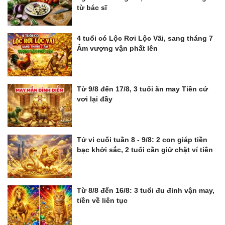
từ bác sĩ
4 tuổi có Lộc Rơi Lộc Vãi, sang tháng 7
Âm vượng vận phất lên
Từ 9/8 đến 17/8, 3 tuổi ăn may Tiền cứ
vơi lại đầy
Tử vi cuối tuần 8 - 9/8: 2 con giáp tiền
bạc khởi sắc, 2 tuổi cần giữ chặt ví tiền
Từ 8/8 đến 16/8: 3 tuổi đu đỉnh vận may,
tiền về liên tục