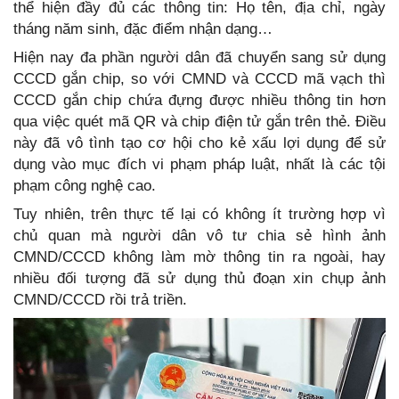
thể hiện đầy đủ các thông tin: Họ tên, địa chỉ, ngày
tháng năm sinh, đặc điểm nhận dạng…
Hiện nay đa phần người dân đã chuyển sang sử dụng
CCCD gắn chip, so với CMND và CCCD mã vạch thì
CCCD gắn chip chứa đựng được nhiều thông tin hơn
qua việc quét mã QR và chip điện tử gắn trên thẻ. Điều
này đã vô tình tạo cơ hội cho kẻ xấu lợi dụng để sử
dụng vào mục đích vi phạm pháp luật, nhất là các tội
phạm công nghệ cao.
Tuy nhiên, trên thực tế lại có không ít trường hợp vì
chủ quan mà người dân vô tư chia sẻ hình ảnh
CMND/CCCD không làm mờ thông tin ra ngoài, hay
nhiều đối tượng đã sử dụng thủ đoạn xin chụp ảnh
CMND/CCCD rồi trả triền.