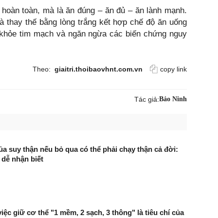
 hoàn toàn, mà là ăn đúng – ăn đủ – ăn lành mạnh.
à thay thế bằng lòng trắng kết hợp chế độ ăn uống
khỏe tim mạch và ngăn ngừa các biến chứng nguy
Theo:
giaitri.thoibaovhnt.com.vn
copy link
Tác giả:
Bảo Ninh
của suy thận nếu bỏ qua có thể phải chạy thận cả đời:
 dễ nhận biết
việc giữ cơ thể "1 mềm, 2 sạch, 3 thông" là tiêu chí của