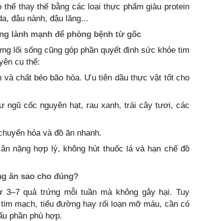
có thể thay thế bằng các loại thực phẩm giàu protein
a, đậu nành, đậu lăng...
ống lành mạnh để phòng bệnh từ gốc
ưng lối sống cũng góp phần quyết định sức khỏe tim
yên cụ thể:
n và chất béo bão hòa. Ưu tiên dầu thực vật tốt cho
 ngũ cốc nguyên hạt, rau xanh, trái cây tươi, các
 chuyển hóa và đồ ăn nhanh.
cân nặng hợp lý, không hút thuốc lá và hạn chế đồ
ng ăn sao cho đúng?
ừ 3–7 quả trứng mỗi tuần mà không gây hại. Tuy
 tim mạch, tiểu đường hay rối loạn mỡ máu, cần có
hẩu phần phù hợp.