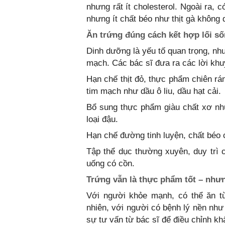
nhưng rất ít cholesterol. Ngoài ra, 
nhưng ít chất béo như thịt gà không d
Ăn trứng đúng cách kết hợp lối s
Dinh dưỡng là yếu tố quan trọng, nh
mạch. Các bác sĩ đưa ra các lời khu
Hạn chế thịt đỏ, thực phẩm chiên rá
tim mạch như dầu ô liu, dầu hạt cải.
Bổ sung thực phẩm giàu chất xơ như
loại đậu.
Hạn chế đường tinh luyện, chất béo
Tập thể dục thường xuyên, duy trì 
uống có cồn.
Trứng vẫn là thực phẩm tốt – như
Với người khỏe mạnh, có thể ăn t
nhiên, với người có bệnh lý nền như
sự tư vấn từ bác sĩ để điều chỉnh k