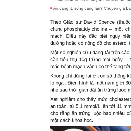
Ăn càng ít, sống càng lâu? Chuyên gia b
Theo Giáo sư David Spence (thuộc 
chứa phosphatidylcholine – một c
mạch. Điều này đặc biệt nguy hiể
đường hoặc có nồng độ cholesterol 
Một số nghiên cứu đăng tải trên các 
cần tiêu thụ 10g trứng mỗi ngày –
mắc bệnh mạch vành có thể tăng tới
Không chỉ dừng lại ở con số thống k
lo ngại. Điển hình là một nam giới 3
nhẹ sau thời gian dài ăn trứng luộc 
Xét nghiệm cho thấy mức cholestero
an toàn, từ 5,1 mmol/L lên tới 11 m
cho rằng ăn trứng luộc bao nhiêu 
một cách khoa học.