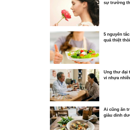
sự trường t
5 nguyên tắc
quá thiệt thò
Ung thư đại 
vi nhựa nhi
Ai cũng ăn t
giàu dinh dư