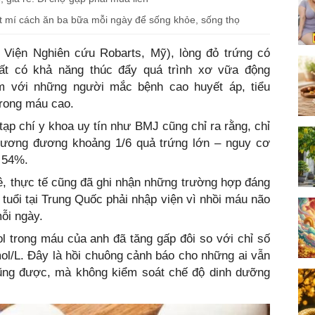
ật mí cách ăn ba bữa mỗi ngày để sống khỏe, sống thọ
Viện Nghiên cứu Robarts, Mỹ), lòng đỏ trứng có
hất có khả năng thúc đẩy quá trình xơ vữa động
m với những người mắc bệnh cao huyết áp, tiểu
trong máu cao.
tạp chí y khoa uy tín như BMJ cũng chỉ ra rằng, chỉ
 tương đương khoảng 1/6 quả trứng lớn – nguy cơ
 54%.
ê, thực tế cũng đã ghi nhận những trường hợp đáng
0 tuổi tại Trung Quốc phải nhập viện vì nhồi máu não
mỗi ngày.
l trong máu của anh đã tăng gấp đôi so với chỉ số
mol/L. Đây là hồi chuông cảnh báo cho những ai vẫn
cũng được, mà không kiểm soát chế độ dinh dưỡng