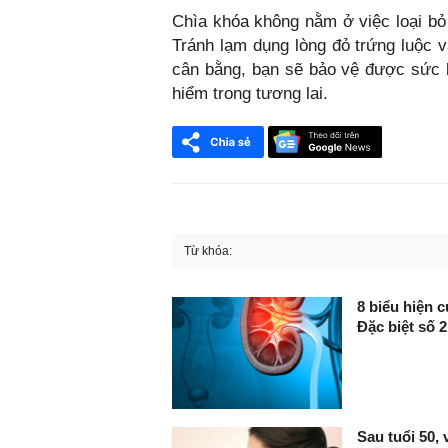
Chìa khóa không nằm ở việc loại bỏ
Tránh lạm dụng lòng đỏ trứng luộc v
cân bằng, bạn sẽ bảo vệ được sức 
hiểm trong tương lai.
Từ khóa:
FaceBook
8 biểu hiện 
Đặc biệt số 2
Sau tuổi 50, 