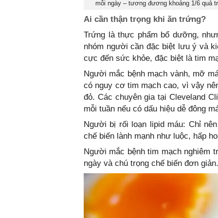
mỗi ngày – tương đương khoảng 1/6 quả t
Ai cần thận trọng khi ăn trứng?
Trứng là thực phẩm bổ dưỡng, nhưn
nhóm người cần đặc biệt lưu ý và ki
cực đến sức khỏe, đặc biệt là tim m
Người mắc bệnh mạch vành, mỡ máu 
có nguy cơ tim mạch cao, vì vậy nên
đỏ. Các chuyên gia tại Cleveland Cl
mỗi tuần nếu có dấu hiệu dễ đông m
Người bị rối loạn lipid máu: Chỉ n
chế biến lành mạnh như luộc, hấp ho
Người mắc bệnh tim mạch nghiêm trọ
ngày và chú trọng chế biến đơn giản