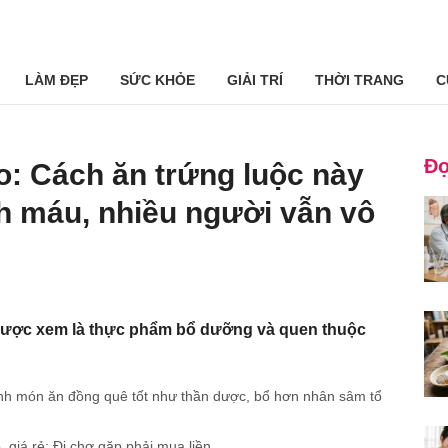
LÀM ĐẸP
SỨC KHỎE
GIẢI TRÍ
THỜI TRANG
C
Đọ
o: Cách ăn trứng luộc này
h máu, nhiều người vẫn vô
được xem là thực phẩm bổ dưỡng và quen thuộc
ành món ăn đồng quê tốt như thần dược, bổ hơn nhân sâm tổ
, giá rẻ: Đi chợ gặp phải mua liền