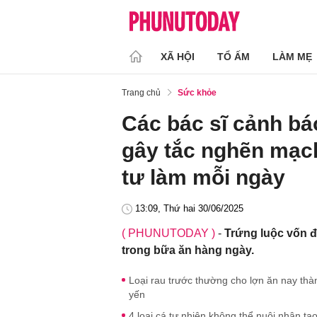
XÃ HỘI
TỔ ẤM
LÀM MẸ
Trang chủ
Sức khỏe
Các bác sĩ cảnh bá
gây tắc nghẽn mạc
tư làm mỗi ngày
13:09, Thứ hai 30/06/2025
( PHUNUTODAY )
-
Trứng luộc vốn 
trong bữa ăn hàng ngày.
Loại rau trước thường cho lợn ăn nay th
yến
4 loại cá tự nhiên không thể nuôi nhân tạo