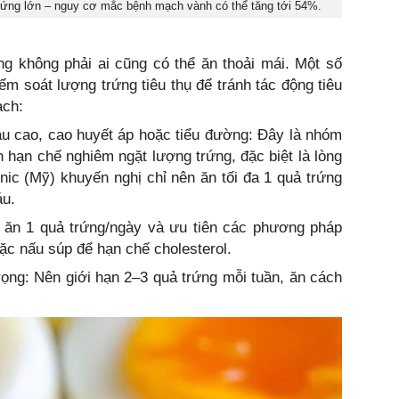
rứng lớn – nguy cơ mắc bệnh mạch vành có thể tăng tới 54%.
g không phải ai cũng có thể ăn thoải mái. Một số
ểm soát lượng trứng tiêu thụ để tránh tác động tiêu
ạch:
cao, cao huyết áp hoặc tiểu đường: Đây là nhóm
 hạn chế nghiêm ngặt lượng trứng, đặc biệt là lòng
inic (Mỹ) khuyến nghị chỉ nên ăn tối đa 1 quả trứng
áu.
ên ăn 1 quả trứng/ngày và ưu tiên các phương pháp
ặc nấu súp để hạn chế cholesterol.
ng: Nên giới hạn 2–3 quả trứng mỗi tuần, ăn cách
.