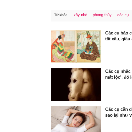
xây nhà
phong thủy
các cụ
Từ khóa:
FaceBook
Các cụ bảo c
tật xấu, giấu
Các cụ nhắc 
mất lộc', đó l
Các cụ căn d
sao lại như 