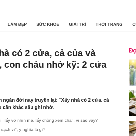
LÀM ĐẸP
SỨC KHỎE
GIẢI TRÍ
THỜI TRANG
C
Đọ
hà có 2 cửa, cả của và
, con cháu nhớ kỹ: 2 cửa
 ngàn đời nay truyền lại: "Xây nhà có 2 cửa, cả
u cần khắc sâu ghi nhớ.
''lấy vợ nhìn mẹ, lấy chồng xem cha'', vì sao vậy?
ạch ví'', ý nghĩa là gì?