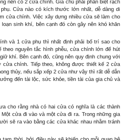
ng nên có 2 cửa chính. Gia chủ phải phân biệt rạch
a phụ. Cửa nào có kích thước lớn nhất, dễ dàng di
làm cửa chính. Việc xây dựng nhiều cửa sẽ làm cho
i loạn sinh khí, bên cạnh đó còn gây nên khó khăn
nh và 1 cửa phụ thì nhất định phải bố trí sao cho
kế theo nguyên tắc hình phễu, cửa chính lớn để hút
giữ khí. Bên cạnh đó, cũng nên quy định chung với
 cửa chính. Tiếp theo, không được thiết kế 2 cửa
ong thủy, nếu sắp xếp 2 cửa như vậy thì rất dễ dẫn
ưởng đến tài lộc, sức khỏe, tiền tài của gia chủ và
xưa cho rằng nhà có hai cửa có nghĩa là các thành
. Một cửa đi vào và một cửa đi ra. Trong những gia
gười sẽ ra vào bằng các cửa khác nhau nhằm tránh
là tạm thời, bởi điều này sẽ khiến cho mỗi quan hệ