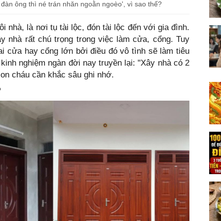
y đàn ông thì né trán nhăn ngoằn ngoèo', vì sao thế?
hà, là nơi tụ tài lộc, đón tài lộc đến với gia đình.
y nhà rất chú trọng trong việc làm cửa, cổng. Tuy
i cửa hay cổng lớn bởi điều đó vô tình sẽ làm tiêu
eo kinh nghiệm ngàn đời nay truyền lại: "Xây nhà có 2
con cháu cần khắc sâu ghi nhớ.
?