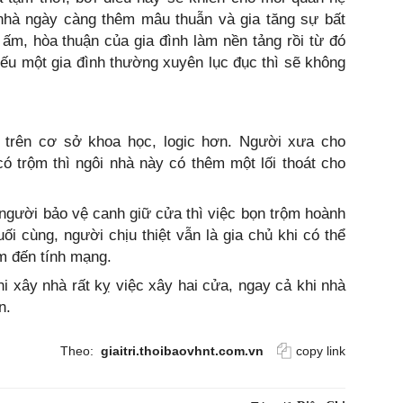
nhà ngày càng thêm mâu thuẫn và gia tăng sự bất
ấm, hòa thuận của gia đình làm nền tảng rồi từ đó
ếu một gia đình thường xuyên lục đục thì sẽ không
 trên cơ sở khoa học, logic hơn. Người xưa cho
có trộm thì ngôi nhà này có thêm một lối thoát cho
 người bảo vệ canh giữ cửa thì việc bọn trộm hoành
uối cùng, người chịu thiệt vẫn là gia chủ khi có thể
m đến tính mạng.
i xây nhà rất kỵ việc xây hai cửa, ngay cả khi nhà
n.
Theo:
giaitri.thoibaovhnt.com.vn
copy link