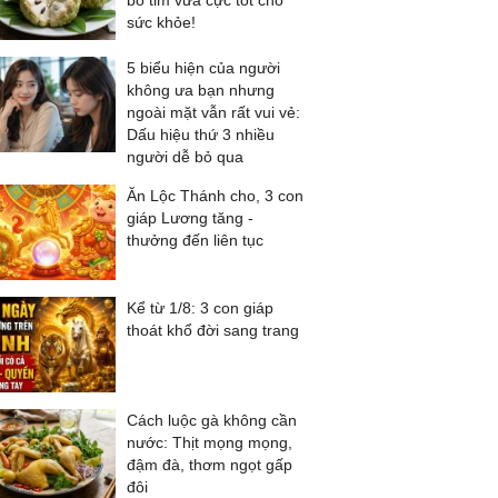
bổ tim vừa cực tốt cho
sức khỏe!
5 biểu hiện của người
không ưa bạn nhưng
ngoài mặt vẫn rất vui vẻ:
Dấu hiệu thứ 3 nhiều
người dễ bỏ qua
Ăn Lộc Thánh cho, 3 con
giáp Lương tăng -
thưởng đến liên tục
Kể từ 1/8: 3 con giáp
thoát khổ đời sang trang
Cách luộc gà không cần
nước: Thịt mọng mọng,
đậm đà, thơm ngọt gấp
đôi