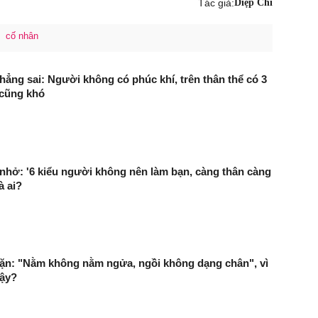
Tác giả:
Diệp Chi
cố nhân
hẳng sai: Người không có phúc khí, trên thân thể có 3
 cũng khó
nhở: '6 kiểu người không nên làm bạn, càng thân càng
à ai?
ặn: "Nằm không nằm ngửa, ngồi không dạng chân", vì
vậy?