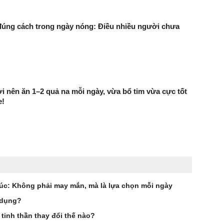
úng cách trong ngày nóng: Điều nhiều người chưa
 nên ăn 1–2 quả na mỗi ngày, vừa bổ tim vừa cực tốt
e!
úc: Không phải may mắn, mà là lựa chọn mỗi ngày
i dụng?
tinh thần thay đổi thế nào?