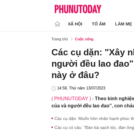
XÃ HỘI
TỔ ẤM
LÀM MẸ
Trang chủ
Cuộc sống
Các cụ dặn: "Xây n
người đều lao đao"
này ở đâu?
14:59, Thứ năm 13/07/2023
( PHUNUTODAY )
-
Theo kinh nghiệm
của và người đều lao đao", con chá
Các cụ dặn: Muốn hôn nhân hạnh phúc thì 
Các cụ có câu: "Đàn bà sạch tóc, đàn ông s