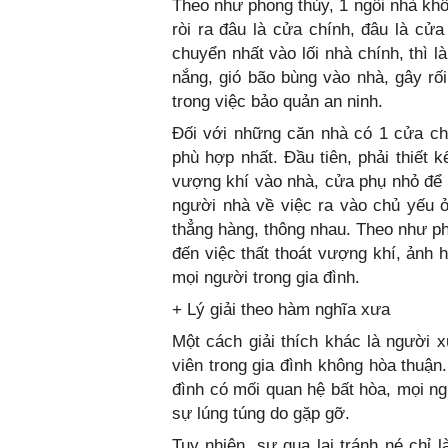
Theo như phong thủy, 1 ngôi nhà khô
ròi ra đâu là cửa chính, đâu là cử
chuyển nhất vào lối nhà chính, thì 
nắng, gió bão bùng vào nhà, gây rố
trong việc bảo quản an ninh.
Đối với những căn nhà có 1 cửa chí
phù hợp nhất. Đầu tiên, phải thiết 
vượng khí vào nhà, cửa phụ nhỏ để 
người nhà về việc ra vào chủ yếu ở
thẳng hàng, thông nhau. Theo như ph
đến việc thất thoát vượng khí, ảnh h
mọi người trong gia đình.
+ Lý giải theo hàm nghĩa xưa
Một cách giải thích khác là người 
viên trong gia đình không hòa thuận
đình có mối quan hệ bất hòa, mọi n
sự lúng túng do gặp gỡ.
Tuy nhiên, sự qua lại tránh né chỉ 