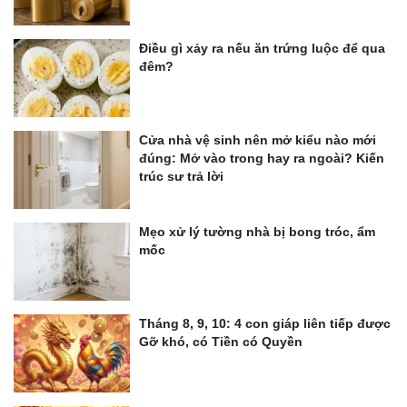
Điều gì xảy ra nếu ăn trứng luộc để qua
đêm?
Cửa nhà vệ sinh nên mở kiểu nào mới
đúng: Mở vào trong hay ra ngoài? Kiến
trúc sư trả lời
Mẹo xử lý tường nhà bị bong tróc, ẩm
mốc
Tháng 8, 9, 10: 4 con giáp liên tiếp được
Gỡ khó, có Tiền có Quyền