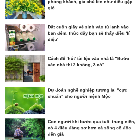
phòng khách, gia chủ lên như diều gặp
gió
Đặt cuộn giấy vệ sinh vào tủ lạnh vào
ban đêm, thức dậy bạn sẽ thấy điều 'kì
diệu'
Cách để ‘hút’ tài lộc vào nhà là "Bước
vào nhà thì 2 không, 3 có”
Dự đoán nghề nghiệp tương lai "cực
chuẩn" cho người mệnh Mộc
Con người khi bước qua tuổi trung niên,
có 4 điều đáng sợ hơn cả sống cô độc
đến già