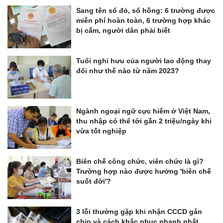
Sang tên sổ đỏ, sổ hồng: 6 trường được
miễn phí hoàn toàn, 6 trường hợp khác
bị cấm, người dân phải biết
Tuổi nghỉ hưu của người lao động thay
đổi như thế nào từ năm 2023?
Ngành ngoại ngữ cực hiếm ở Việt Nam,
thu nhập có thể tới gần 2 triệu/ngày khi
vừa tốt nghiệp
Biên chế công chức, viên chức là gì?
Trường hợp nào được hưởng 'biên chế
suốt đời'?
3 lỗi thường gặp khi nhận CCCD gắn
chip và cách khắc phục nhanh nhất