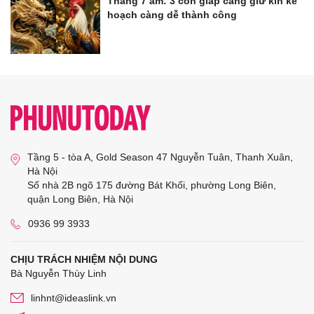
Tháng 7 âm: 3 con giáp càng giữ kín kế
hoạch càng dễ thành công
Tầng 5 - tòa A, Gold Season 47 Nguyễn Tuân, Thanh Xuân,
Hà Nội
Số nhà 2B ngõ 175 đường Bát Khối, phường Long Biên,
quận Long Biên, Hà Nội
0936 99 3933
CHỊU TRÁCH NHIỆM NỘI DUNG
Bà Nguyễn Thùy Linh
linhnt@ideaslink.vn