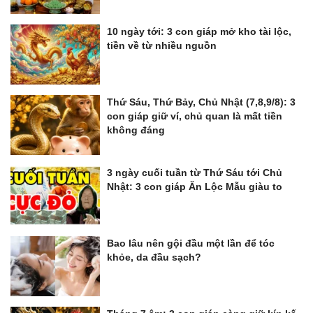
10 ngày tới: 3 con giáp mở kho tài lộc,
tiền về từ nhiều nguồn
Thứ Sáu, Thứ Bảy, Chủ Nhật (7,8,9/8): 3
con giáp giữ ví, chủ quan là mất tiền
không đáng
3 ngày cuối tuần từ Thứ Sáu tới Chủ
Nhật: 3 con giáp Ăn Lộc Mẫu giàu to
Bao lâu nên gội đầu một lần để tóc
khỏe, da đầu sạch?