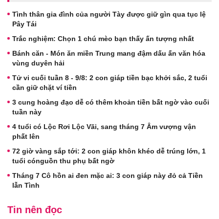
Tình thân gia đình của người Tày được giữ gìn qua tục lệ
Pây Tái
Trắc nghiệm: Chọn 1 chú mèo bạn thấy ấn tượng nhất
Bánh căn - Món ăn miền Trung mang đậm dấu ấn văn hóa
vùng duyên hải
Tử vi cuối tuần 8 - 9/8: 2 con giáp tiền bạc khởi sắc, 2 tuổi
cần giữ chặt ví tiền
3 cung hoàng đạo dễ có thêm khoản tiền bất ngờ vào cuối
tuần này
4 tuổi có Lộc Rơi Lộc Vãi, sang tháng 7 Âm vượng vận
phất lên
72 giờ vàng sắp tới: 2 con giáp khôn khéo dễ trúng lớn, 1
tuổi cónguồn thu phụ bất ngờ
Tháng 7 Cô hồn ai đen mặc ai: 3 con giáp này đỏ cả Tiền
lẫn Tình
Tin nên đọc