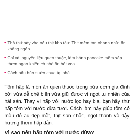
Thả thứ này vào nấu thịt kho tàu: Thịt mềm tan nhanh nhừ, ăn
không ngán
Chỉ vài nguyên liệu quen thuộc, làm bánh pancake mềm xốp
thơm ngon khiến cả nhà ăn hết veo
Cách nấu bún sườn chua tại nhà
Tôm hấp là món ăn quen thuộc trong bữa cơm gia đình
bởi vừa dễ chế biến vừa giữ được vị ngọt tự nhiên của
hải sản. Thay vì hấp với nước lọc hay bia, bạn hãy thử
hấp tôm với nước dừa tươi. Cách làm này giúp tôm có
màu đỏ au đẹp mắt, thịt săn chắc, ngọt thanh và dậy
hương thơm hấp dẫn.
Vì sao nên hấp tôm với nước dừa?