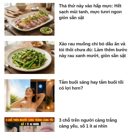
Thả thứ này vào hấp mực: Hết
sạch mùi tanh, mực tươi ngon
giòn sần sật
Xào rau muống chỉ bỏ dầu ăn và
tỏi thôi chưa đủ: Làm thêm bước
này rau xanh mướt, giòn sần sật
Tắm buổi sáng hay tắm buổi tối
có lợi hơn?
3 chỗ trên người càng trắng
càng yếu, số 1 ít ai nhìn