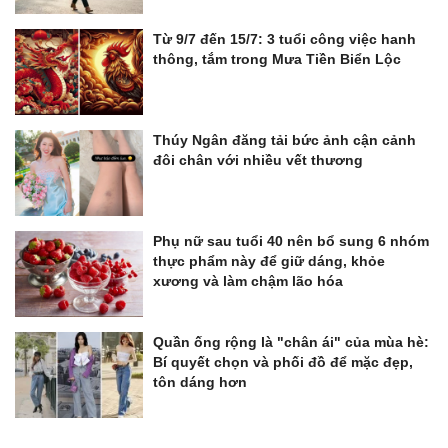
Từ 9/7 đến 15/7: 3 tuổi công việc hanh
thông, tắm trong Mưa Tiền Biển Lộc
Thúy Ngân đăng tải bức ảnh cận cảnh
đôi chân với nhiều vết thương
Phụ nữ sau tuổi 40 nên bổ sung 6 nhóm
thực phẩm này để giữ dáng, khỏe
xương và làm chậm lão hóa
Quần ống rộng là "chân ái" của mùa hè:
Bí quyết chọn và phối đồ để mặc đẹp,
tôn dáng hơn