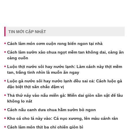
TIN MỚI CẬP NHẬT
Cách làm món cơm cuộn rong biển ngon tại nhà
Cách làm sườn xào chua ngọt mềm tan không dai, càng ăn
càng cuốn
Luộc thịt nước sôi hay nước lạnh: Làm cách này thịt mềm
tan, trắng tinh nhìn là muốn ăn ngay
Luộc gà nước sôi hay nước lạnh đều sai cả: Cách luộc gà
đặc biệt thịt săn chắc đậm vị
Thả thứ náy vào nấu miến gà: Miến dai giòn sần sật để lâu
không lo nát
Cách nấu canh dưa chua hầm sườn bò ngon
Kho cá cho lá này vào: Cá nục xương, lên màu cánh rán
Cách làm món thịt ba chỉ chiên giòn bì