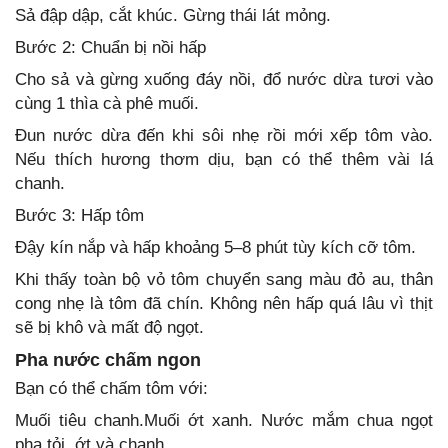
Sả đập dập, cắt khúc. Gừng thái lát mỏng.
Bước 2: Chuẩn bị nồi hấp
Cho sả và gừng xuống đáy nồi, đổ nước dừa tươi vào
cùng 1 thìa cà phê muối.
Đun nước dừa đến khi sôi nhẹ rồi mới xếp tôm vào.
Nếu thích hương thơm dịu, bạn có thể thêm vài lá
chanh.
Bước 3: Hấp tôm
Đậy kín nắp và hấp khoảng 5–8 phút tùy kích cỡ tôm.
Khi thấy toàn bộ vỏ tôm chuyển sang màu đỏ au, thân
cong nhẹ là tôm đã chín. Không nên hấp quá lâu vì thịt
sẽ bị khô và mất độ ngọt.
Pha nước chấm ngon
Bạn có thể chấm tôm với:
Muối tiêu chanh.Muối ớt xanh. Nước mắm chua ngọt
pha tỏi, ớt và chanh.