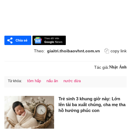
Theo:
giaitri.thoibaovhnt.com.vn
copy link
Tác giả:
Nhật Ánh
tôm hấp
nấu ăn
nước dừa
Từ khóa:
Trẻ sinh 3 khung giờ này: Lớn
lên tài ba xuất chúng, cha mẹ tha
hồ hưởng phúc con