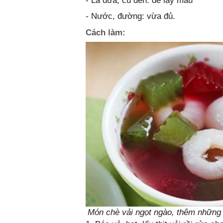
- Lá dứa, củ dền: để lấy màu
- Nước, đường: vừa đủ.
Cách làm:
Món chè vải ngọt ngào, thêm những v