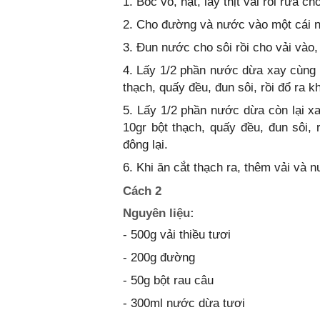
1. Bóc vỏ, hạt, lấy thịt vải rồi rửa ch
2. Cho đường và nước vào một cái n
3. Đun nước cho sôi rồi cho vải vào, 
4. Lấy 1/2 phần nước dừa xay cùng l
thạch, quấy đều, đun sôi, rồi đổ ra k
5. Lấy 1/2 phần nước dừa còn lại x
10gr bột thạch, quấy đều, đun sôi, 
đông lại.
6. Khi ăn cắt thạch ra, thêm vải và 
Cách 2
Nguyên liệu:
- 500g vải thiều tươi
- 200g đường
- 50g bột rau câu
- 300ml nước dừa tươi