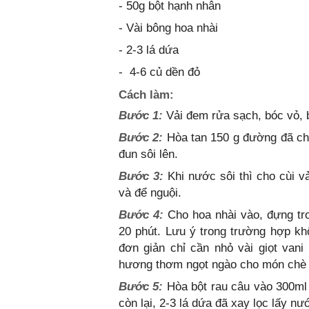
- 50g bột hạnh nhân
- Vài bông hoa nhài
- 2-3 lá dứa
- 4-6 củ dền đỏ
Cách làm:
Bước 1:
Vải đem rửa sạch, bóc vỏ, b
Bước 2:
Hòa tan 150 g đường đã ch
đun sôi lên.
Bước 3:
Khi nước sôi thì cho cùi vả
và để nguội.
Bước 4:
Cho hoa nhài vào, đựng tron
20 phút. Lưu ý trong trường hợp khô
đơn giản chỉ cần nhỏ vài giọt vani 
hương thơm ngọt ngào cho món chè 
Bước 5:
Hòa bột rau câu vào 300ml
còn lại, 2-3 lá dứa đã xay lọc lấy n