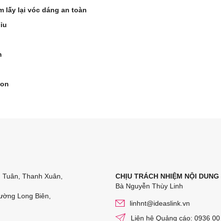
m lấy lại vóc dáng an toàn
ỉu
n
gon
n Tuân, Thanh Xuân,
CHỊU TRÁCH NHIỆM NỘI DUNG
Bà Nguyễn Thùy Linh
ường Long Biên,
linhnt@ideaslink.vn
Liên hệ Quảng cáo: 0936 00