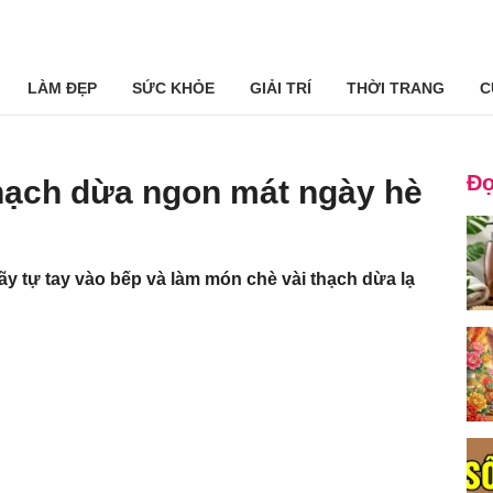
LÀM ĐẸP
SỨC KHỎE
GIẢI TRÍ
THỜI TRANG
C
Đọ
thạch dừa ngon mát ngày hè
ãy tự tay vào bếp và làm món chè vài thạch dừa lạ