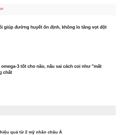
on
i giúp đường huyết ổn định, không lo tăng vọt đột
àu omega-3 tốt cho não, nấu sai cách coi như "mất
g chất
 hiệu quả từ 2 mỹ nhân châu Á