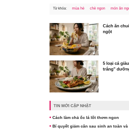
mùa hè
chè ngon
món ăn ng
Từ khóa:
FaceBook
Cách ăn chuố
ngột
5 loại cá gi
trắng" dưỡn
TIN MỚI CẬP NHẬT
Cách làm chả ốc lá lốt thơm ngon
Bí quyết giảm cân sau sinh an toàn và