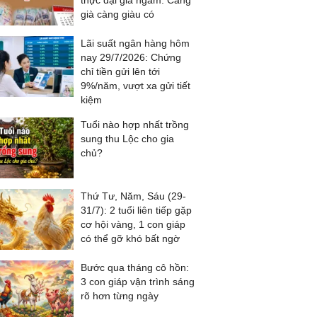
thực đại gia ngầm: Càng
già càng giàu có
Lãi suất ngân hàng hôm
nay 29/7/2026: Chứng
chỉ tiền gửi lên tới
9%/năm, vượt xa gửi tiết
kiệm
Tuổi nào hợp nhất trồng
sung thu Lộc cho gia
chủ?
Thứ Tư, Năm, Sáu (29-
31/7): 2 tuổi liên tiếp gặp
cơ hội vàng, 1 con giáp
có thể gỡ khó bất ngờ
Bước qua tháng cô hồn:
3 con giáp vận trình sáng
rõ hơn từng ngày