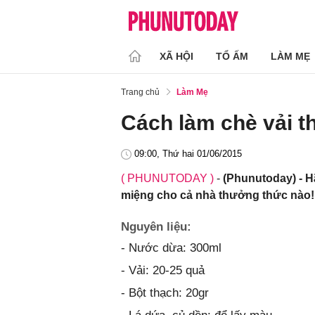
XÃ HỘI
TỔ ẤM
LÀM MẸ
Trang chủ
Làm Mẹ
Cách làm chè vải 
09:00, Thứ hai 01/06/2015
( PHUNUTODAY )
-
(Phunutoday) - H
miệng cho cả nhà thưởng thức nào!
Nguyên liệu:
- Nước dừa: 300ml
- Vải: 20-25 quả
- Bột thạch: 20gr