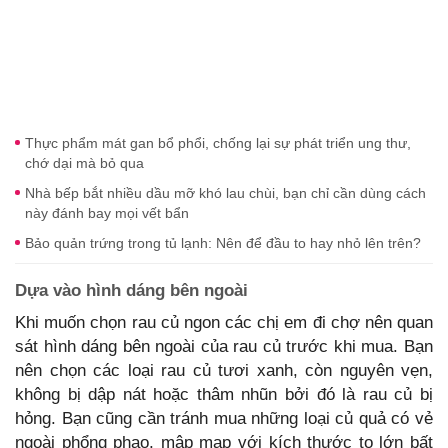
Thực phẩm mát gan bổ phổi, chống lại sự phát triển ung thư,
chớ dại mà bỏ qua
Nhà bếp bắt nhiều dầu mỡ khó lau chùi, bạn chỉ cần dùng cách
này đánh bay mọi vết bẩn
Bảo quản trứng trong tủ lạnh: Nên để đầu to hay nhỏ lên trên?
Dựa vào hình dáng bên ngoài
Khi muốn chọn rau củ ngon các chị em đi chợ nên quan
sát hình dáng bên ngoài của rau củ trước khi mua. Bạn
nên chọn các loại rau củ tươi xanh, còn nguyên vẹn,
không bị dập nát hoặc thâm nhũn bởi đó là rau củ bị
hỏng. Bạn cũng cần tránh mua những loại củ quả có vẻ
ngoài phổng phao, mập mạp với kích thước to lớn bất