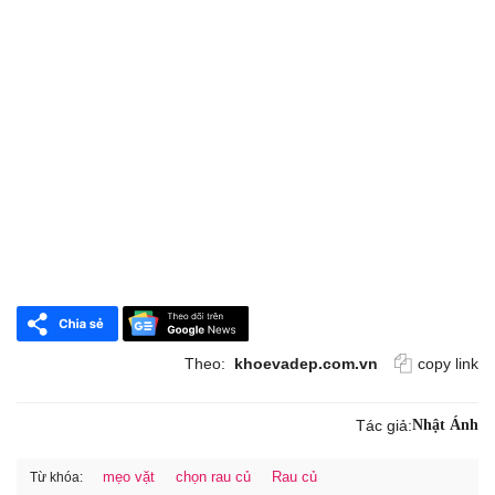
Theo:
khoevadep.com.vn
copy link
Tác giả:
Nhật Ánh
mẹo vặt
chọn rau củ
Rau củ
Từ khóa: