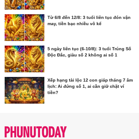
Từ 6/8 đến 12/8: 3 tuổi liên tục đón vận
may, tiền bạc nhiều vô kể
5 ngày liên tục (6-10/8): 3 tuổi Trúng Số
Độc Đắc, giàu số 2 không ai số 1
Xếp hạng tài lộc 12 con giáp tháng 7 âm
lịch: Ai đứng số 1, ai cần giữ chặt ví
tiền?