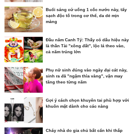
Buổi sáng cứ uống 1 cốc nước này, tẩy
sạch độc tố trong cơ thể, da dẻ mịn
màng
Đầu năm Canh Tý: Thấy có dấu hiệu này
là thần Tài "xông đất", lộc lá theo vào,
cả năm trúng lớn
Phụ nữ sinh đúng vào ngày đại cát này,
sinh ra đã "ngậm thìa vàng", vận may
tăng theo từng năm
Gợi ý cách chọn khuyên tai phù hợp với
khuôn mặt dành cho các nàng
Cháy nhà do gia chủ bất cẩn khi thắp