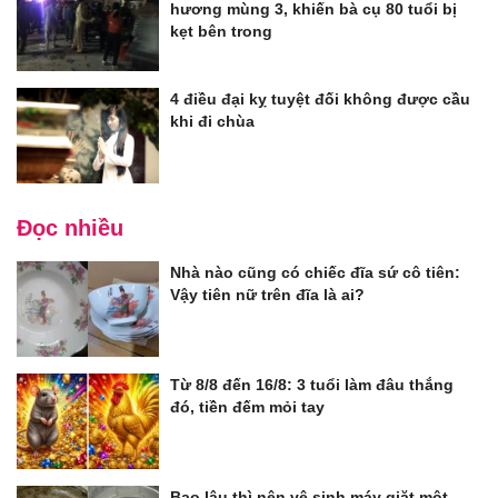
hương mùng 3, khiến bà cụ 80 tuổi bị
kẹt bên trong
4 điều đại kỵ tuyệt đối không được cầu
khi đi chùa
Đọc nhiều
Nhà nào cũng có chiếc đĩa sứ cô tiên:
Vậy tiên nữ trên đĩa là ai?
Từ 8/8 đến 16/8: 3 tuổi làm đâu thắng
đó, tiền đếm mỏi tay
Bao lâu thì nên vệ sinh máy giặt một