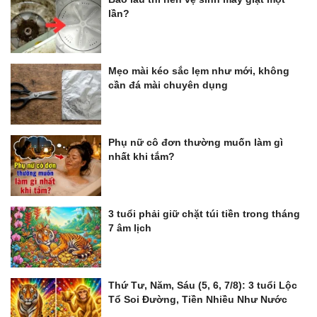
lần?
Mẹo mài kéo sắc lẹm như mới, không
cần đá mài chuyên dụng
Phụ nữ cô đơn thường muốn làm gì
nhất khi tắm?
3 tuổi phải giữ chặt túi tiền trong tháng
7 âm lịch
Thứ Tư, Năm, Sáu (5, 6, 7/8): 3 tuổi Lộc
Tổ Soi Đường, Tiền Nhiều Như Nước