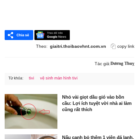
Theo:
giaitri.thoibaovhnt.com.vn
copy link
Tác giả:
Dương Thuỵ
tivi
vệ sinh màn hình tivi
Từ khóa:
Nhỏ vài giọt dầu gió vào bồn
cầu: Lợi ích tuyệt vời nhà ai làm
cũng rất thích
Nấu canh bỏ thêm 1 viên đá lạnh,