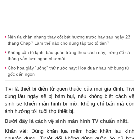
Nên tỉa chân nhang thay cốt bát hương trước hay sau ngày 23
tháng Chạp? Làm thế nào cho đúng tập tục tổ tiên?
Không cần tủ lạnh, bảo quản trứng theo cách này, trứng để cả
tháng vẫn tươi ngon như mới
Cho hoa giấy “uống” thứ nước này: Hoa đua nhau nở bung từ
gốc đến ngọn
Tivi là thiết bị điện tử quen thuộc của mọi gia đình. Tivi
dùng lâu ngày sẽ bị bám bụi, nếu không biết cách vệ
sinh sẽ khiến màn hình bị mờ, không chỉ bẩn mà còn
ảnh hưởng tới tuổi thọ thiết bị.
Dưới đây là cách vệ sinh màn hình TV chuẩn nhất.
Khăn vải: Dùng khăn lụa mềm hoặc khăn lau kính
chuyên dụng. Tuyệt đối không dùng quần áo cũ hay