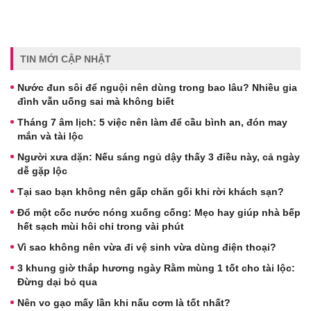
TIN MỚI CẬP NHẬT
Nước đun sôi để nguội nên dùng trong bao lâu? Nhiều gia
đình vẫn uống sai mà không biết
Tháng 7 âm lịch: 5 việc nên làm để cầu bình an, đón may
mắn và tài lộc
Người xưa dặn: Nếu sáng ngủ dậy thấy 3 điều này, cả ngày
dễ gặp lộc
Tại sao bạn không nên gấp chăn gối khi rời khách sạn?
Đổ một cốc nước nóng xuống cống: Mẹo hay giúp nhà bếp
hết sạch mùi hôi chỉ trong vài phút
Vì sao không nên vừa đi vệ sinh vừa dùng điện thoại?
3 khung giờ thắp hương ngày Rằm mùng 1 tốt cho tài lộc:
Đừng dại bỏ qua
Nên vo gạo mấy lần khi nấu cơm là tốt nhất?