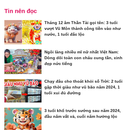
Tin nên đọc
Tháng 12 âm Thần Tài gọi tên: 3 tuổi
vượt Vũ Môn thành công tiền vào như
nước, 1 tuổi đắc lộc
Ngôi làng nhiều mĩ nữ nhất Việt Nam:
Dòng dõi toàn con cháu cung tần, xinh
đẹp nức tiếng
Chạy đâu cho thoát khỏi số Trời: 2 tuổi
gặp thời giàu như vũ bão năm 2024, 1
tuổi xui đủ đường
3 tuổi khổ trước sướng sau năm 2024,
đầu năm vất vả, cuối năm hưởng lộc