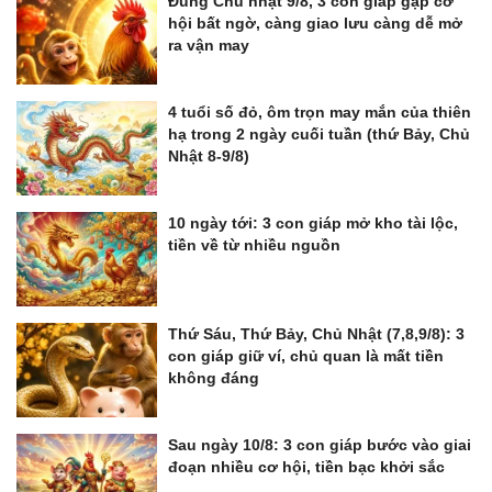
Đúng Chủ nhật 9/8, 3 con giáp gặp cơ
hội bất ngờ, càng giao lưu càng dễ mở
ra vận may
4 tuổi số đỏ, ôm trọn may mắn của thiên
hạ trong 2 ngày cuối tuần (thứ Bảy, Chủ
Nhật 8-9/8)
10 ngày tới: 3 con giáp mở kho tài lộc,
tiền về từ nhiều nguồn
Thứ Sáu, Thứ Bảy, Chủ Nhật (7,8,9/8): 3
con giáp giữ ví, chủ quan là mất tiền
không đáng
Sau ngày 10/8: 3 con giáp bước vào giai
đoạn nhiều cơ hội, tiền bạc khởi sắc