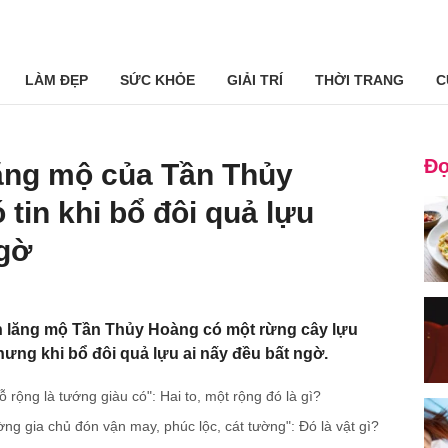
LÀM ĐẸP
SỨC KHỎE
GIẢI TRÍ
THỜI TRANG
C
Đọ
lăng mộ của Tần Thủy
tin khi bổ đôi quả lựu
ngờ
n lăng mộ Tần Thủy Hoàng có một rừng cây lựu
Nhưng khi bổ đôi quả lựu ai nấy đều bất ngờ.
 rộng là tướng giàu có": Hai to, một rộng đó là gì?
ng gia chủ đón vận may, phúc lộc, cát tường": Đó là vật gì?