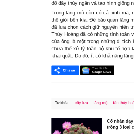
đổ đầy thủy ngân và tạo hình giống 
Trong lăng mộ còn có cả binh mã, n
thế giới bên kia. Để bảo quản lăng 
đã lựa chọn cách giữ nguyên hiện t
Thủy Hoàng đã có những tính toán vư
của ông là một trong những di tích
chưa thể xử lý toàn bộ khu tổ hợp 
khai quật. Do đó, ít có khả năng lăn
cây lựu
lăng mộ
tần thủy ho
Từ khóa:
FaceBook
Cổ nhân dạy 
trồng 3 loại 