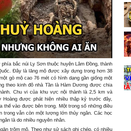
phía bắc núi Ly Sơn thuộc huyện Lâm Đồng, thành
 Quốc. Đây là lăng mộ được xây dựng trong hơn 38
ột gò mộ cao 76 mét có hình dạng gần giống một
ng theo kinh đô nhà Tần là Hàm Dương được chia
thành. Chu vi của khu vực nội thành là 2,5 km và
 Hoàng được phát hiện nhiều thập kỷ trước đây,
 thể vào được bên trong. Một trong số những điều
ên trong vẫn còn một lượng lớn thủy ngân. Các học
 ngân là do nhiều nguyên nhân.
 ngăn trộm mộ. Theo như sử sách ghi chép, có nhiều