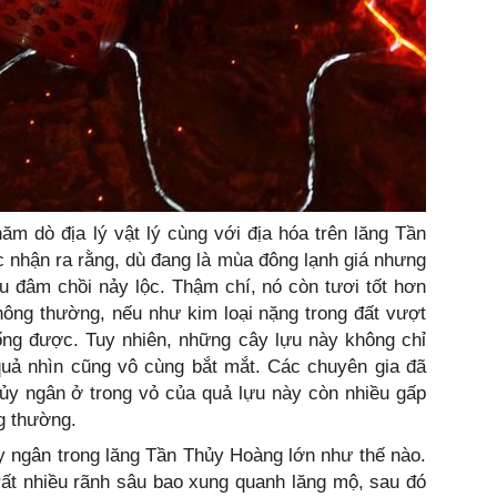
hăm dò địa lý vật lý cùng với địa hóa trên lăng Tần
nhận ra rằng, dù đang là mùa đông lạnh giá nhưng
 đâm chồi nảy lộc. Thậm chí, nó còn tươi tốt hơn
hông thường, nếu như kim loại nặng trong đất vượt
ống được. Tuy nhiên, những cây lựu này không chỉ
quả nhìn cũng vô cùng bắt mắt. Các chuyên gia đã
hủy ngân ở trong vỏ của quả lựu này còn nhiều gấp
g thường.
y ngân trong lăng Tần Thủy Hoàng lớn như thế nào.
ất nhiều rãnh sâu bao xung quanh lăng mộ, sau đó