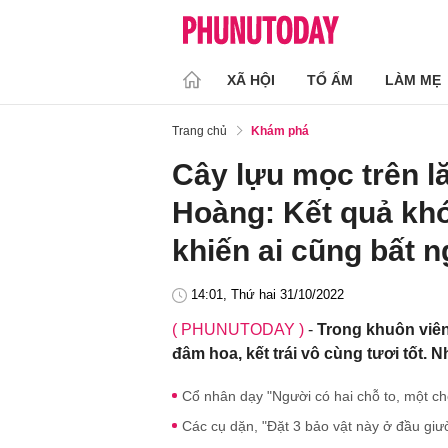
XÃ HỘI
TỔ ẤM
LÀM MẸ
Trang chủ
Khám phá
Cây lựu mọc trên 
Hoàng: Kết quả khó 
khiến ai cũng bất 
14:01, Thứ hai 31/10/2022
( PHUNUTODAY )
-
Trong khuôn viê
đâm hoa, kết trái vô cùng tươi tốt. 
Cổ nhân dạy "Người có hai chỗ to, một chỗ
Các cụ dặn, "Đặt 3 bảo vật này ở đầu giườ