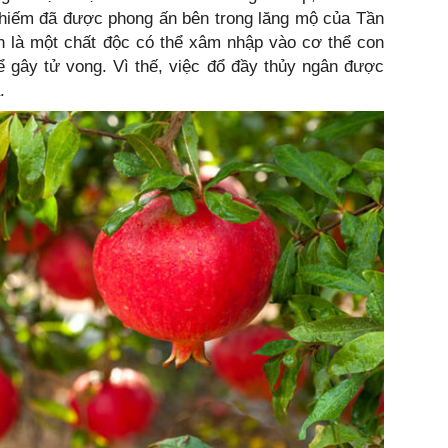
ý hiếm đã được phong ấn bên trong lăng mộ của Tần
n là một chất độc có thể xâm nhập vào cơ thể con
ể gây tử vong. Vì thế, việc đổ đầy thủy ngân được
.