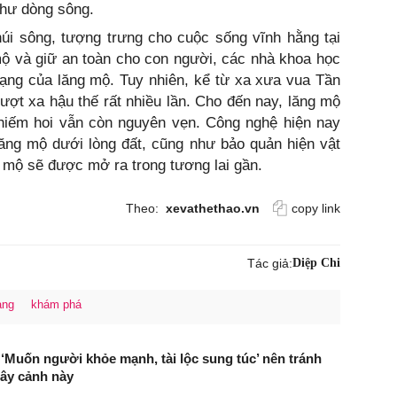
như dòng sông.
úi sông, tượng trưng cho cuộc sống vĩnh hằng tại
mộ và giữ an toàn cho con người, các nhà khoa học
rạng của lăng mộ. Tuy nhiên, kể từ xa xưa vua Tần
ợt xa hậu thế rất nhiều lần. Cho đến nay, lăng mộ
 hiếm hoi vẫn còn nguyên vẹn. Công nghệ hiện nay
lăng mộ dưới lòng đất, cũng như bảo quản hiện vật
g mộ sẽ được mở ra trong tương lai gần.
Theo:
xevathethao.vn
copy link
Tác giả:
Diệp Chi
àng
khám phá
‘Muốn người khỏe mạnh, tài lộc sung túc’ nên tránh
cây cảnh này