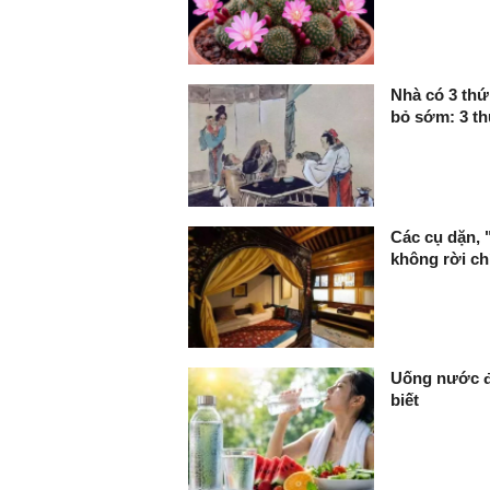
Nhà có 3 thứ 
bỏ sớm: 3 th
Các cụ dặn, 
không rời chí
Uống nước đ
biết