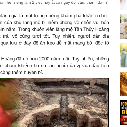
an hệ, siêng làm 2 việc này ắt có ngày đổi vận, thành danh"
ánh giá là một trong những khám phá khảo cổ học
 ẩn của khu lăng mộ bị niêm phong và chôn vùi bên
hìn năm. Trong khuôn viên lăng mộ Tần Thủy Hoàng
trái vô cùng tươi tốt. Tuy nhiên, người dân địa
 quả lựu ở đây để ăn kẻo dễ mất mạng bởi độc tố
 Hoàng đã có hơn 2000 năm tuổi. Tuy nhiên, những
m phạm khiến cho nơi an nghỉ của vị vua đầu tiên
 càng thêm huyền bí.