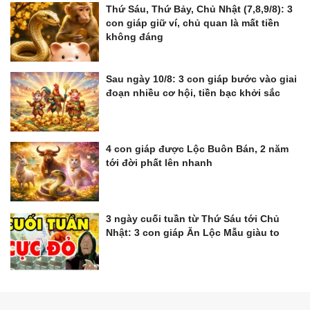
Thứ Sáu, Thứ Bảy, Chủ Nhật (7,8,9/8): 3
con giáp giữ ví, chủ quan là mất tiền
không đáng
Sau ngày 10/8: 3 con giáp bước vào giai
đoạn nhiều cơ hội, tiền bạc khởi sắc
4 con giáp được Lộc Buôn Bán, 2 năm
tới đời phất lên nhanh
3 ngày cuối tuần từ Thứ Sáu tới Chủ
Nhật: 3 con giáp Ăn Lộc Mẫu giàu to