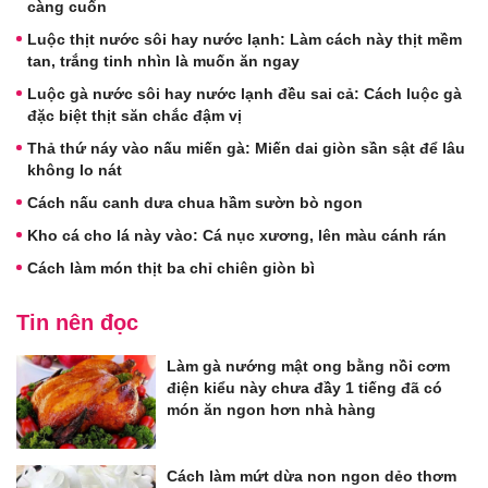
càng cuốn
Luộc thịt nước sôi hay nước lạnh: Làm cách này thịt mềm
tan, trắng tinh nhìn là muốn ăn ngay
Luộc gà nước sôi hay nước lạnh đều sai cả: Cách luộc gà
đặc biệt thịt săn chắc đậm vị
Thả thứ náy vào nấu miến gà: Miến dai giòn sần sật để lâu
không lo nát
Cách nấu canh dưa chua hầm sườn bò ngon
Kho cá cho lá này vào: Cá nục xương, lên màu cánh rán
Cách làm món thịt ba chỉ chiên giòn bì
Tin nên đọc
Làm gà nướng mật ong bằng nồi cơm
điện kiểu này chưa đầy 1 tiếng đã có
món ăn ngon hơn nhà hàng
Cách làm mứt dừa non ngon dẻo thơm