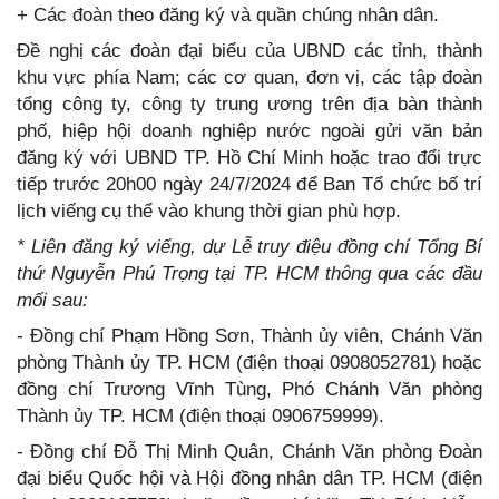
+ Các đoàn theo đăng ký và quần chúng nhân dân.
Đề nghị các đoàn đại biểu của UBND các tỉnh, thành
khu vực phía Nam; các cơ quan, đơn vị, các tập đoàn
tổng công ty, công ty trung ương trên địa bàn thành
phố, hiệp hội doanh nghiệp nước ngoài gửi văn bản
đăng ký với UBND TP. Hồ Chí Minh hoặc trao đổi trực
tiếp trước 20h00 ngày 24/7/2024 để Ban Tổ chức bố trí
lịch viếng cụ thể vào khung thời gian phù hợp.
* Liên đăng ký viếng, dự Lễ truy điệu đồng chí Tổng Bí
thứ Nguyễn Phú Trọng tại TP. HCM thông qua các đầu
mối sau:
- Đồng chí Phạm Hồng Sơn, Thành ủy viên, Chánh Văn
phòng Thành ủy TP. HCM (điện thoại 0908052781) hoặc
đồng chí Trương Vĩnh Tùng, Phó Chánh Văn phòng
Thành ủy TP. HCM (điện thoại 0906759999).
- Đồng chí Đỗ Thị Minh Quân, Chánh Văn phòng Đoàn
đại biểu Quốc hội và Hội đồng nhân dân TP. HCM (điện