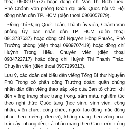
thoại 0908107572) hoặc đồng chí Văn Thị Bích Liễu,
Phó Chánh Văn phòng Đoàn đại biểu Quốc hội và Hội
đồng nhân dân TP. HCM (điện thoại 0903057879).
- Đồng chí Đặng Quốc Toàn, Thành ủy viên, Chánh Văn
phòng Ủy ban nhân dân TP. HCM (điện thoại
0913737637) hoặc đồng chí Nguyễn Hồng Phước, Phó
Trưởng phòng (điện thoại 0909707419) hoặc đồng chí
Huỳnh Trọng Hiếu, Chuyên viên (điện thoại
0934722717) hoặc đồng chí Huỳnh Thị Thanh Thảo,
Chuyên viên (điện thoại 0907199313).
Lưu ý, các đoàn đại biểu đến viếng Tổng Bí thư Nguyễn
Phú Trọng có phân công Trưởng đoàn; quần chúng
nhân dân đến viếng theo sắp xếp của Ban tổ chức; khi
đến viếng trang phục trang trọng, sậm màu, nghiêm túc
theo nghi thức Quốc tang (học sinh, sinh viên, công
nhân, viên chức, công chức, người lao động mặc đồng
phục theo trường, đơn vị); không mang theo vòng hoa,
trái cây, nhang đèn; cá nhân mang theo Căn cước công