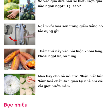
Vỗ vào quả dưa hấu sẽ biết được quả
nào ngon ngọt? Tại sao?
Ngâm vòi hoa sen trong giấm trắng có
tác dụng gì?
Thêm thứ này vào nồi luộc khoai lang,
khoai ngọt lừ, bở tung
Mẹo hay cho bà nội trợ: Nhận biết bún
‘tẩm’ hoá chất đơn giản tại nhà chỉ với
vài giọt nước mắm
Đọc nhiều