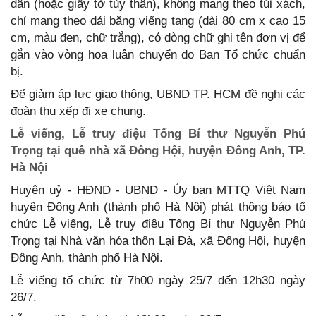
dân (hoặc giấy tờ tùy thân), không mang theo túi xách,
chỉ mang theo dải băng viếng tang (dài 80 cm x cao 15
cm, màu đen, chữ trắng), có dòng chữ ghi tên đơn vị để
gắn vào vòng hoa luân chuyển do Ban Tổ chức chuẩn
bị.
Để giảm áp lực giao thông, UBND TP. HCM đề nghị các
đoàn thu xếp đi xe chung.
Lễ viếng, Lễ truy điệu Tổng Bí thư Nguyễn Phú
Trọng tại quê nhà xã Đông Hội, huyện Đông Anh, TP.
Hà Nội
Huyện uỷ - HĐND - UBND - Ủy ban MTTQ Việt Nam
huyện Đông Anh (thành phố Hà Nội) phát thông báo tổ
chức Lễ viếng, Lễ truy điệu Tổng Bí thư Nguyễn Phú
Trọng tại Nhà văn hóa thôn Lại Đà, xã Đông Hội, huyện
Đông Anh, thành phố Hà Nội.
Lễ viếng tổ chức từ 7h00 ngày 25/7 đến 12h30 ngày
26/7.