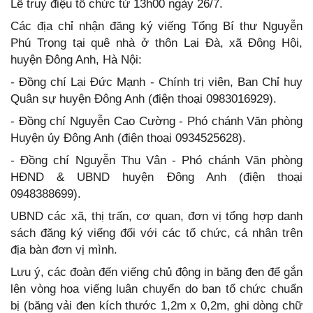
Lễ truy điệu tổ chức từ 13h00 ngày 26/7.
Các địa chỉ nhận đăng ký viếng Tổng Bí thư Nguyễn
Phú Trọng tại quê nhà ở thôn Lại Đà, xã Đông Hội,
huyện Đông Anh, Hà Nội:
- Đồng chí Lại Đức Mạnh - Chính trị viên, Ban Chỉ huy
Quân sự huyện Đông Anh (điện thoại 0983016929).
- Đồng chí Nguyễn Cao Cường - Phó chánh Văn phòng
Huyện ủy Đông Anh (điện thoại 0934525628).
- Đồng chí Nguyễn Thu Vân - Phó chánh Văn phòng
HĐND & UBND huyện Đông Anh (điện thoại
0948388699).
UBND các xã, thị trấn, cơ quan, đơn vị tổng hợp danh
sách đăng ký viếng đối với các tổ chức, cá nhân trên
địa bàn đơn vị mình.
Lưu ý, các đoàn đến viếng chủ động in băng đen để gắn
lên vòng hoa viếng luân chuyển do ban tổ chức chuẩn
bị (băng vải đen kích thước 1,2m x 0,2m, ghi dòng chữ