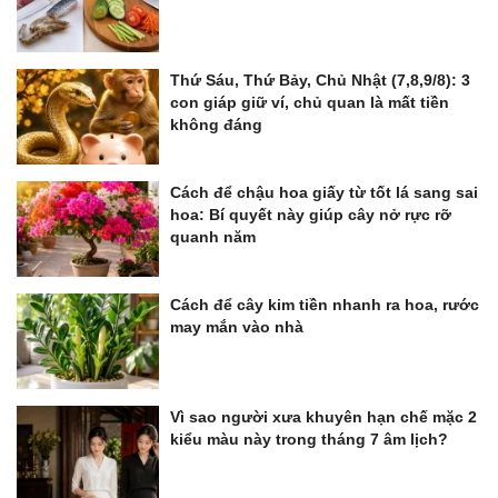
Thứ Sáu, Thứ Bảy, Chủ Nhật (7,8,9/8): 3
con giáp giữ ví, chủ quan là mất tiền
không đáng
Cách để chậu hoa giấy từ tốt lá sang sai
hoa: Bí quyết này giúp cây nở rực rỡ
quanh năm
Cách để cây kim tiền nhanh ra hoa, rước
may mắn vào nhà
Vì sao người xưa khuyên hạn chế mặc 2
kiểu màu này trong tháng 7 âm lịch?