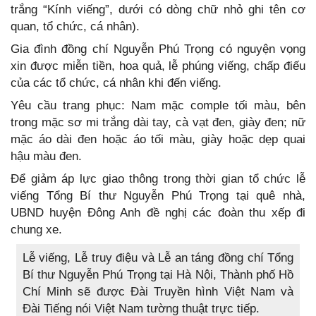
trắng “Kính viếng”, dưới có dòng chữ nhỏ ghi tên cơ
quan, tổ chức, cá nhân).
Gia đình đồng chí Nguyễn Phú Trọng có nguyện vọng
xin được miễn tiền, hoa quả, lễ phúng viếng, chấp điếu
của các tổ chức, cá nhân khi đến viếng.
Yêu cầu trang phục: Nam mặc comple tối màu, bên
trong mặc sơ mi trắng dài tay, cà vạt đen, giày đen; nữ
mặc áo dài đen hoặc áo tối màu, giày hoặc dẹp quai
hậu màu đen.
Để giảm áp lực giao thông trong thời gian tổ chức lễ
viếng Tổng Bí thư Nguyễn Phú Trọng tại quê nhà,
UBND huyện Đông Anh đề nghị các đoàn thu xếp đi
chung xe.
Lễ viếng, Lễ truy điệu và Lễ an táng đồng chí Tổng
Bí thư Nguyễn Phú Trọng tại Hà Nội, Thành phố Hồ
Chí Minh sẽ được Đài Truyền hình Việt Nam và
Đài Tiếng nói Việt Nam tường thuật trực tiếp.