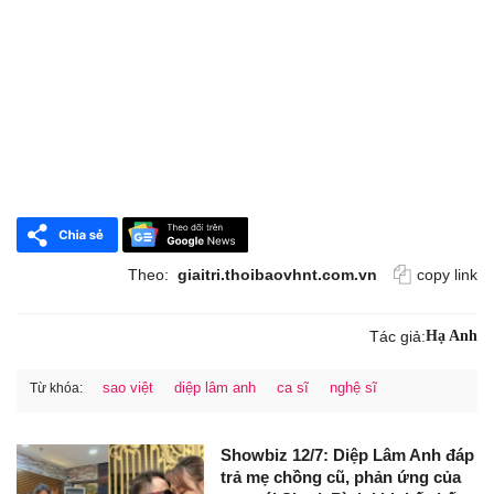
Theo:
giaitri.thoibaovhnt.com.vn
copy link
Tác giả:
Hạ Anh
sao việt
diệp lâm anh
ca sĩ
nghệ sĩ
Từ khóa:
Showbiz 12/7: Diệp Lâm Anh đáp
trả mẹ chồng cũ, phản ứng của