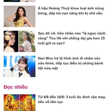
Á hậu Hoàng Thuỳ khoe loạt ảnh nóng
bỏng, đáp trả cực căng khi bị chê xấu
Sau đổ vỡ, hôn nhân của "lá ngọc cành
vàng" Thu Hà với chồng đại gia hơn 15
tuổi giờ ra sao?
Hari Won hé lộ hình ảnh đi chăm sóc
sức khỏe, tiếp tục điều trị chứng bệnh
liệt nửa mặt
Đọc nhiều
Từ 8/8 đến 16/8: 3 tuổi đu đỉnh vận may,
tiền về liên tục