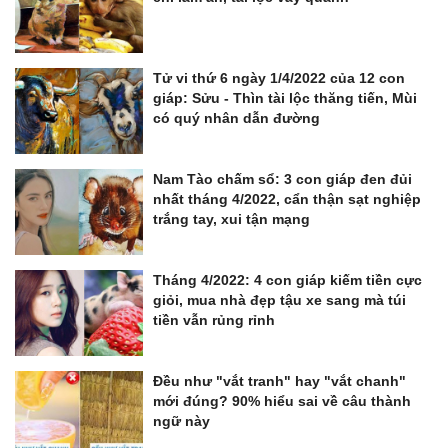
Tử vi thứ 6 ngày 1/4/2022 của 12 con
giáp: Sửu - Thìn tài lộc thăng tiến, Mùi
có quý nhân dẫn đường
Nam Tào chấm sổ: 3 con giáp đen đủi
nhất tháng 4/2022, cẩn thận sạt nghiệp
trắng tay, xui tận mạng
Tháng 4/2022: 4 con giáp kiếm tiền cực
giỏi, mua nhà đẹp tậu xe sang mà túi
tiền vẫn rủng rỉnh
Đều như "vắt tranh" hay "vắt chanh"
mới đúng? 90% hiểu sai về câu thành
ngữ này