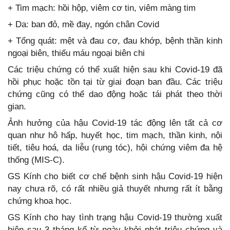
+ Tim mạch: hồi hộp, viêm cơ tin, viêm màng tim
+ Da: ban đỏ, mề đay, ngón chân Covid
+ Tổng quát: mệt và đau cơ, đau khớp, bệnh thần kinh
ngoại biên, thiếu máu ngoại biên chi
Các triệu chứng có thể xuất hiện sau khi Covid-19 đã
hồi phục hoặc tồn tại từ giai đoạn ban đầu. Các triệu
chứng cũng có thể dao động hoặc tái phát theo thời
gian.
Ảnh hưởng của hậu Covid-19 tác động lên tất cả cơ
quan như hô hấp, huyết học, tim mạch, thần kinh, nội
tiết, tiêu hoá, da liễu (rụng tóc), hội chứng viêm đa hệ
thống (MIS-C).
GS Kính cho biết cơ chế bệnh sinh hậu Covid-19 hiện
nay chưa rõ, có rất nhiều giả thuyết nhưng rất ít bằng
chứng khoa học.
GS Kính cho hay tình trạng hậu Covid-19 thường xuất
hiện sau 3 tháng kể từ ngày khởi phát triệu chứng và