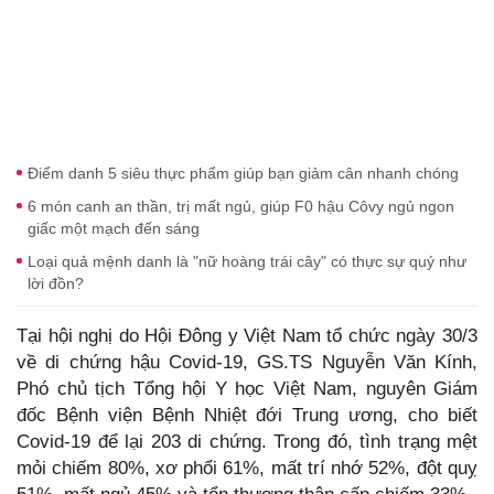
Điểm danh 5 siêu thực phẩm giúp bạn giảm cân nhanh chóng
6 món canh an thần, trị mất ngủ, giúp F0 hậu Côvy ngủ ngon
giấc một mạch đến sáng
Loại quả mệnh danh là "nữ hoàng trái cây" có thực sự quý như
lời đồn?
Tại hội nghị do Hội Đông y Việt Nam tổ chức ngày 30/3
về di chứng hậu Covid-19, GS.TS Nguyễn Văn Kính,
Phó chủ tịch Tổng hội Y học Việt Nam, nguyên Giám
đốc Bệnh viện Bệnh Nhiệt đới Trung ương, cho biết
Covid-19 để lại 203 di chứng. Trong đó, tình trạng mệt
mỏi chiếm 80%, xơ phổi 61%, mất trí nhớ 52%, đột quỵ