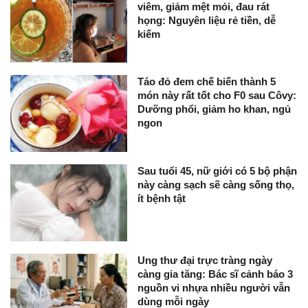
viêm, giảm mệt mỏi, đau rát
họng: Nguyên liệu rẻ tiền, dễ
kiếm
Táo đỏ đem chế biến thành 5
món này rất tốt cho F0 sau Côvy:
Dưỡng phổi, giảm ho khan, ngủ
ngon
Sau tuổi 45, nữ giới có 5 bộ phận
này càng sạch sẽ càng sống thọ,
ít bệnh tật
Ung thư đại trực tràng ngày
càng gia tăng: Bác sĩ cảnh báo 3
nguồn vi nhựa nhiều người vẫn
dùng mỗi ngày