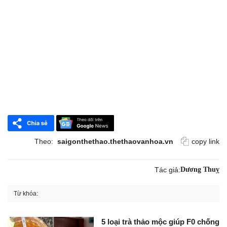
Theo:
saigonthethao.thethaovanhoa.vn
copy link
Tác giả:
Dương Thuỵ
Từ khóa:
5 loại trà thảo mộc giúp F0 chống