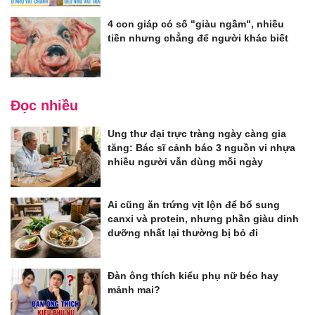
4 con giáp có số "giàu ngầm", nhiều
tiền nhưng chẳng để người khác biết
Đọc nhiều
Ung thư đại trực tràng ngày càng gia
tăng: Bác sĩ cảnh báo 3 nguồn vi nhựa
nhiều người vẫn dùng mỗi ngày
Ai cũng ăn trứng vịt lộn để bổ sung
canxi và protein, nhưng phần giàu dinh
dưỡng nhất lại thường bị bỏ đi
Đàn ông thích kiểu phụ nữ béo hay
mảnh mai?