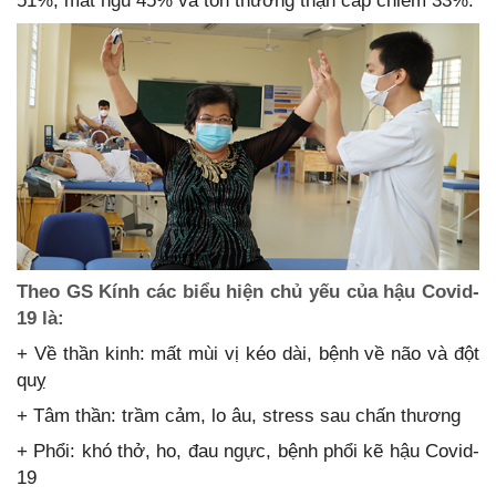
51%, mất ngủ 45% và tổn thương thận cấp chiếm 33%.
Theo GS Kính các biểu hiện chủ yếu của hậu Covid-
19 là:
+ Về thần kinh: mất mùi vị kéo dài, bệnh về não và đột
quỵ
+ Tâm thần: trầm cảm, lo âu, stress sau chấn thương
+ Phổi: khó thở, ho, đau ngực, bệnh phổi kẽ hậu Covid-
19