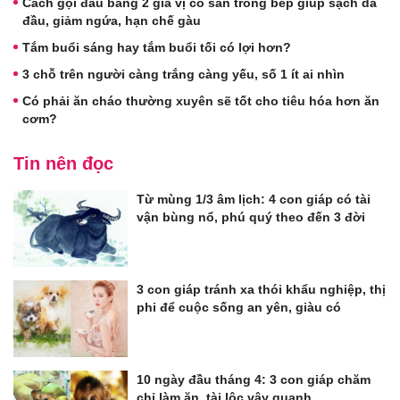
Cách gội đầu bằng 2 gia vị có sẵn trong bếp giúp sạch da
đầu, giảm ngứa, hạn chế gàu
Tắm buổi sáng hay tắm buổi tối có lợi hơn?
3 chỗ trên người càng trắng càng yếu, số 1 ít ai nhìn
Có phải ăn cháo thường xuyên sẽ tốt cho tiêu hóa hơn ăn
cơm?
Tin nên đọc
Từ mùng 1/3 âm lịch: 4 con giáp có tài
vận bùng nổ, phú quý theo đến 3 đời
3 con giáp tránh xa thói khẩu nghiệp, thị
phi để cuộc sống an yên, giàu có
10 ngày đầu tháng 4: 3 con giáp chăm
chỉ làm ăn, tài lộc vây quanh