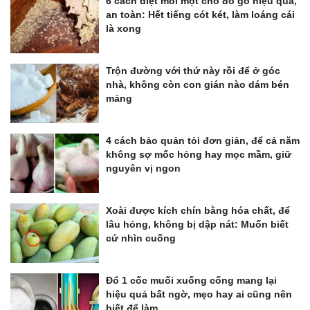
6 cách diệt mối mọt cho đồ gỗ hiệu quả,
an toàn: Hết tiếng cót két, làm loáng cái
là xong
Trộn đường với thứ này rồi để ở góc
nhà, không còn con gián nào dám bén
mảng
4 cách bảo quản tỏi đơn giản, để cả năm
không sợ mốc hỏng hay mọc mầm, giữ
nguyên vị ngon
Xoài được kích chín bằng hóa chất, để
lâu hỏng, không bị dập nát: Muốn biết
cứ nhìn cuống
Đổ 1 cốc muối xuống cống mang lại
hiệu quả bất ngờ, mẹo hay ai cũng nên
biết để làm