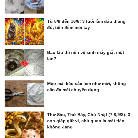
Từ 8/8 đến 16/8: 3 tuổi làm đâu thắng
đó, tiền đếm mỏi tay
Bao lâu thì nên vệ sinh máy giặt một
lần?
Mẹo mài kéo sắc lẹm như mới, không
cần đá mài chuyên dụng
Thứ Sáu, Thứ Bảy, Chủ Nhật (7,8,9/8): 3
con giáp giữ ví, chủ quan là mất tiền
không đáng