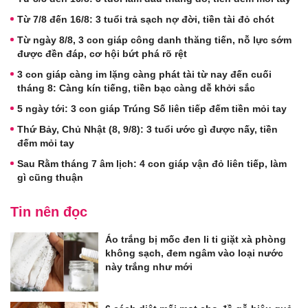
Từ 7/8 đến 16/8: 3 tuổi trả sạch nợ đời, tiền tài đỏ chót
Từ ngày 8/8, 3 con giáp công danh thăng tiến, nỗ lực sớm
được đền đáp, cơ hội bứt phá rõ rệt
3 con giáp càng im lặng càng phát tài từ nay đến cuối
tháng 8: Càng kín tiếng, tiền bạc càng dễ khởi sắc
5 ngày tới: 3 con giáp Trúng Số liên tiếp đếm tiền mỏi tay
Thứ Bảy, Chủ Nhật (8, 9/8): 3 tuổi ước gì được nấy, tiền
đếm mỏi tay
Sau Rằm tháng 7 âm lịch: 4 con giáp vận đỏ liên tiếp, làm
gì cũng thuận
Tin nên đọc
Áo trắng bị mốc đen li ti giặt xà phòng
không sạch, đem ngâm vào loại nước
này trắng như mới