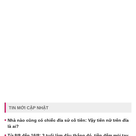
TIN MỚI CẬP NHẬT
Nhà nào cũng có chiếc đĩa sứ cô tiên: Vậy tiên nữ trên đĩa
là ai?
Từ 8/8 đến 16/8: 3 tuổi làm đâu thắng đó, tiền đếm mỏi tay