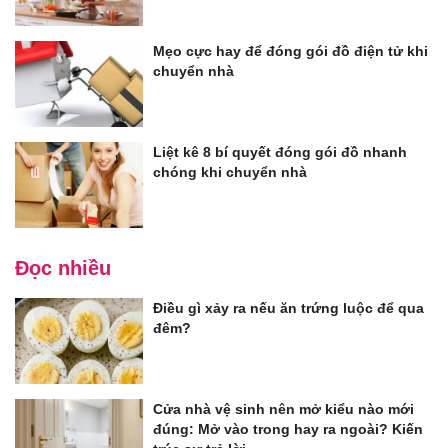
Mẹo cực hay để đóng gói đồ điện tử khi
chuyển nhà
Liệt kê 8 bí quyết đóng gói đồ nhanh
chóng khi chuyển nhà
Đọc nhiều
Điều gì xảy ra nếu ăn trứng luộc để qua
đêm?
Cửa nhà vệ sinh nên mở kiểu nào mới
đúng: Mở vào trong hay ra ngoài? Kiến