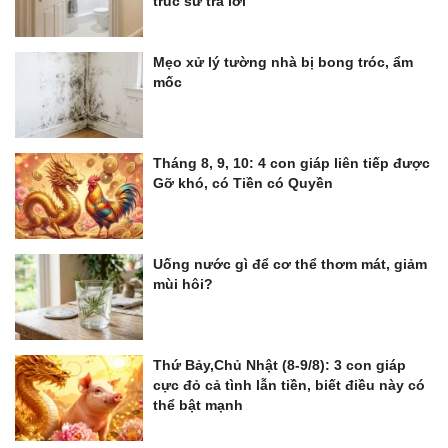
trúc sư trả lời
Mẹo xử lý tường nhà bị bong tróc, ẩm
mốc
Tháng 8, 9, 10: 4 con giáp liên tiếp được
Gỡ khó, có Tiền có Quyền
Uống nước gì để cơ thể thơm mát, giảm
mùi hôi?
Thứ Bảy,Chủ Nhật (8-9/8): 3 con giáp
cực đỏ cả tình lẫn tiền, biết điều này có
thể bật mạnh