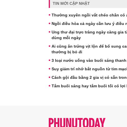
TIN MỚI CẬP NHẬT
Thường xuyên ngồi vắt chéo chân có
Ngồi điều hòa cả ngày cần lưu ý điều
Ung thư đại trực tràng ngày càng gia 
dùng mỗi ngày
Ai cũng ăn trứng vịt lộn để bổ sung c
thường bị bỏ đi
3 loại nước uống vào buổi sáng thanh 
Suy giảm trí nhớ bắt nguồn từ tim mạ
Cách gội đầu bằng 2 gia vị có sẵn tro
Tắm buổi sáng hay tắm buổi tối có lợi