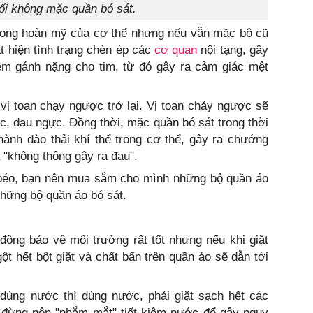
ối không mặc quần bó sát.
cong hoàn mỹ của cơ thể nhưng nếu vẫn mặc bộ cũ
ất hiện tình trạng chèn ép các
cơ quan
nội tạng, gây
êm gánh nặng cho tim, từ đó gây ra cảm giác mệt
ị toan chạy ngược trở lại. Vị toan chảy ngược sẽ
ực, đau ngực. Đồng thời, mặc quần bó sát trong thời
hành đào thải khí thể trong cơ thể, gây ra chướng
 "không thông gây ra đau".
béo, bạn nên mua sắm cho mình những bộ quần áo
những bộ quần áo bó sát.
động bảo vệ môi trường rất tốt nhưng nếu khi giặt
ột hết bột giặt và chất bẩn trên quần áo sẽ dẫn tới
 dùng nước thì dùng nước, phải giặt sạch hết các
, đừng nên "nhắm mắt" tiết kiệm nước để gây nguy