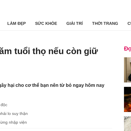
LÀM ĐẸP
SỨC KHỎE
GIẢI TRÍ
THỜI TRANG
C
Đọ
năm tuổi thọ nếu còn giữ
gây hại cho cơ thể bạn nên từ bỏ ngay hôm nay
 độc
hải lo suy thận
hừng nhập viện