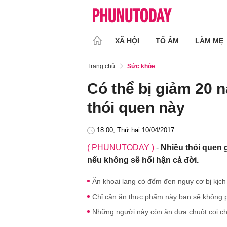
XÃ HỘI
TỔ ẤM
LÀM MẸ
Trang chủ
Sức khỏe
Có thể bị giảm 20 
thói quen này
18:00, Thứ hai 10/04/2017
( PHUNUTODAY )
-
Nhiều thói quen 
nếu không sẽ hối hận cả đời.
Ăn khoai lang có đốm đen nguy cơ bị kịch
Chỉ cần ăn thực phẩm này bạn sẽ không p
Những người này còn ăn dưa chuột coi c