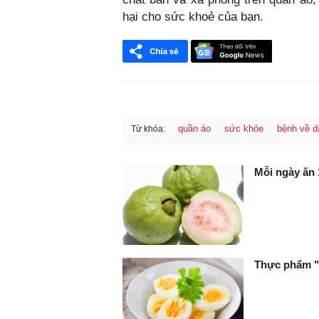
hại cho sức khoẻ của bạn.
quần áo
sức khỏe
bệnh về d
Từ khóa:
FaceBook
Mỗi ngày ăn 1
Thực phẩm "