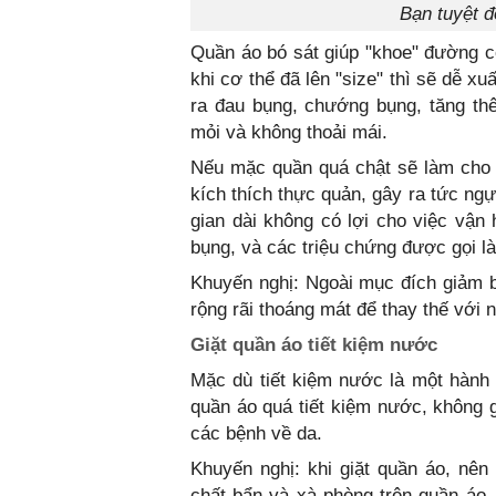
Bạn tuyệt đ
Quần áo bó sát giúp "khoe" đường 
khi cơ thể đã lên "size" thì sẽ dễ xu
ra đau bụng, chướng bụng, tăng th
mỏi và không thoải mái.
Nếu mặc quần quá chật sẽ làm cho v
kích thích thực quản, gây ra tức ng
gian dài không có lợi cho việc vận 
bụng, và các triệu chứng được gọi là
Khuyến nghị: Ngoài mục đích giảm 
rộng rãi thoáng mát để thay thế với 
Giặt quần áo tiết kiệm nước
Mặc dù tiết kiệm nước là một hành 
quần áo quá tiết kiệm nước, không g
các bệnh về da.
Khuyến nghị: khi giặt quần áo, nên
chất bẩn và xà phòng trên quần áo