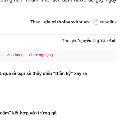
Theo:
giaitri.thoibaovhnt.vn
copy link
Tác giả:
Nguyễn Thị Vân Anh
a
đau bụng
chướng bụng
 quả ổi bạn sẽ thấy điều "thần kỳ" xảy ra
cấm" kết hợp với trứng gà