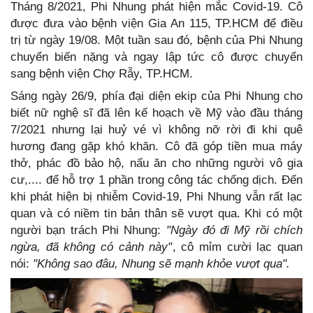
Tháng 8/2021, Phi Nhung phát hiện mắc Covid-19. Cô
được đưa vào bệnh viện Gia An 115, TP.HCM để điều
trị từ ngày 19/08. Một tuần sau đó, bệnh của Phi Nhung
chuyển biến nặng và ngay lập tức cô được chuyển
sang bệnh viện Chợ Rẫy, TP.HCM.
Sáng ngày 26/9, phía đại diện ekip của Phi Nhung cho
biết nữ nghệ sĩ đã lên kế hoạch về Mỹ vào đầu tháng
7/2021 nhưng lại huỷ vé vì không nỡ rời đi khi quê
hương đang gặp khó khăn. Cô đã góp tiền mua máy
thở, phác đồ bảo hộ, nấu ăn cho những người vô gia
cư,.... để hỗ trợ 1 phần trong công tác chống dịch. Đến
khi phát hiện bị nhiễm Covid-19, Phi Nhung vẫn rất lạc
quan và có niềm tin bản thân sẽ vượt qua. Khi có một
người bạn trách Phi Nhung:
"Ngày đó đi Mỹ rồi chích
ngừa, đã không có cảnh này"
, cô mỉm cười lạc quan
nói:
"Không sao đâu, Nhung sẽ mạnh khỏe vượt qua".