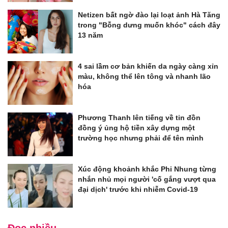
Netizen bất ngờ đào lại loạt ảnh Hà Tăng
trong "Bỗng dưng muốn khóc" cách đây
13 năm
4 sai lầm cơ bản khiến da ngày càng xỉn
màu, không thể lên tông và nhanh lão
hóa
Phương Thanh lên tiếng về tin đồn
đồng ý ủng hộ tiền xây dựng một
trường học nhưng phải để tên mình
Xúc động khoảnh khắc Phi Nhung từng
nhắn nhủ mọi người 'cố gắng vượt qua
đại dịch' trước khi nhiễm Covid-19
Đọc nhiều