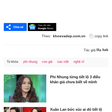
Theo:
khoevadep.com.vn
copy link
Tác giả:
Hạ Anh
phi nhung
con gái
sao việt
nghệ sĩ
Từ khóa:
Phi Nhung từng tiết lộ 3 điều
khán giả chưa biết về mình
Xuân Lan bức xúc ai đó tiết lộ