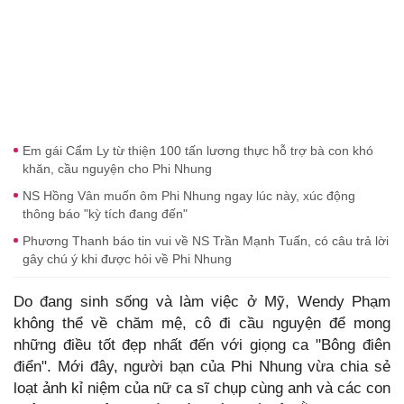
Em gái Cẩm Ly từ thiện 100 tấn lương thực hỗ trợ bà con khó
khăn, cầu nguyện cho Phi Nhung
NS Hồng Vân muốn ôm Phi Nhung ngay lúc này, xúc động
thông báo "kỳ tích đang đến"
Phương Thanh báo tin vui về NS Trần Mạnh Tuấn, có câu trả lời
gây chú ý khi được hỏi về Phi Nhung
Do đang sinh sống và làm việc ở Mỹ, Wendy Phạm
không thể về chăm mệ, cô đi cầu nguyện để mong
những điều tốt đẹp nhất đến với giọng ca "Bông điên
điển". Mới đây, người bạn của Phi Nhung vừa chia sẻ
loạt ảnh kỉ niệm của nữ ca sĩ chụp cùng anh và các con