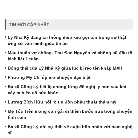
TIN MỚI CẬP NHẬT
Lý Nhã Kỳ đăng tải thông điệp kêu gọi tôn trọng sự thật,
ứng xử văn minh giữa ồn ào
Mâu thuẫn vợ chồng: Thư Đan Nguyễn và chồng cũ đấu tố
kịch liệt 1 tuần
Động thái của Lý Nhã Kỳ giữa lúc bị réo tên khắp MXH
Phương Mỹ Chi úp mở chuyện đặc biệt
Bà xã Công Lý tiết lộ chồng từng đề nghị ly hôn sau khi
xảy ra biến cố sức khỏe
Lương Bích Hữu nói rõ tin đồn phẫu thuật thẩm mỹ
Mẹ Tóc Tiên mong con gái đi thêm bước nữa trong chuyện
tình cảm
Bà xã Công Lý nói sự thật về cuộc hôn nhân với nam nghệ
sĩ