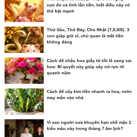
cực đỏ cả tình lẫn tiền, biết điều này có
thể bật mạnh
Thứ Sáu, Thứ Bảy, Chủ Nhật (7,8,9/8): 3
con giáp giữ ví, chủ quan là mất tiền
không đáng
Cách để chậu hoa giấy từ tốt lá sang sai
hoa: Bí quyết này giúp cây nở rực rỡ
quanh năm
Cách để cây kim tiền nhanh ra hoa, rước
may mắn vào nhà
Vì sao người xưa khuyên hạn chế mặc 2
kiểu màu này trong tháng 7 âm lịch?