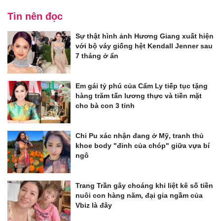
Tin nên đọc
Sự thật hình ảnh Hương Giang xuất hiện
với bộ váy giống hệt Kendall Jenner sau
7 tháng ở ẩn
Em gái tỷ phú của Cẩm Ly tiếp tục tặng
hàng trăm tấn lương thực và tiền mặt
cho bà con 3 tỉnh
Chi Pu xác nhận đang ở Mỹ, tranh thủ
khoe body "đỉnh của chóp" giữa vựa bí
ngô
Trang Trần gây choáng khi liệt kê số tiền
nuôi con hàng năm, đại gia ngầm của
Vbiz là đây