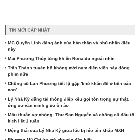
TIN MỚI CẬP NHẬT
MC Quyền Linh đăng ảnh của bản thân và phủ nhận điều
này
Mai Phương Thúy từng khiến Ronaldo ngoái nhìn
Trấn Thành tuyên bố không mời nam diễn viên này đóng
phim nữa
Chồng cũ Lan Phương tiết lộ gặp 'khó khăn để ở bên các
con'
Lý Nhã Kỳ đăng tải thông điệp kêu gọi tôn trọng sự thật,
ứng xử văn minh giữa ồn ào
Mâu thuẫn vợ chồng: Thư Đan Nguyễn và chồng cũ đấu tố
kịch liệt 1 tuần
Động thái của Lý Nhã Kỳ giữa lúc bị réo tên khắp MXH
Phương Mỹ Chi úp mở chuyện đặc biệt