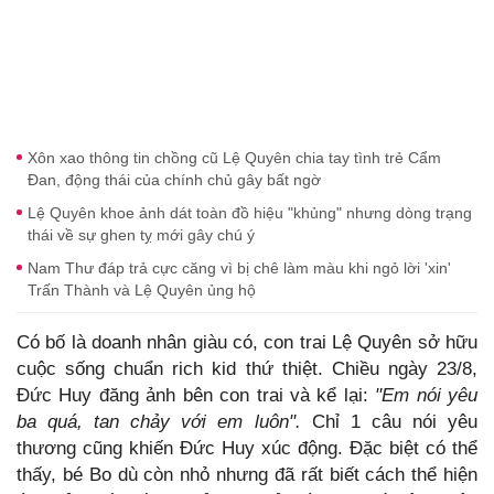
Xôn xao thông tin chồng cũ Lệ Quyên chia tay tình trẻ Cẩm
Đan, động thái của chính chủ gây bất ngờ
Lệ Quyên khoe ảnh dát toàn đồ hiệu "khủng" nhưng dòng trạng
thái về sự ghen tỵ mới gây chú ý
Nam Thư đáp trả cực căng vì bị chê làm màu khi ngỏ lời 'xin'
Trấn Thành và Lệ Quyên ủng hộ
Có bố là doanh nhân giàu có, con trai Lệ Quyên sở hữu
cuộc sống chuẩn rich kid thứ thiệt. Chiều ngày 23/8,
Đức Huy đăng ảnh bên con trai và kể lại:
"Em nói yêu
ba quá, tan chảy với em luôn".
Chỉ 1 câu nói yêu
thương cũng khiến Đức Huy xúc động. Đặc biệt có thể
thấy, bé Bo dù còn nhỏ nhưng đã rất biết cách thể hiện