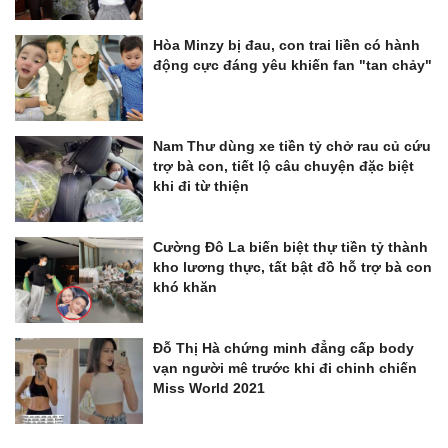
Hòa Minzy bị đau, con trai liền có hành
động cực đáng yêu khiến fan "tan chảy"
Nam Thư dùng xe tiền tỷ chở rau củ cứu
trợ bà con, tiết lộ câu chuyện đặc biệt
khi đi từ thiện
Cường Đô La biến biệt thự tiền tỷ thành
kho lương thực, tất bật đồ hỗ trợ bà con
khó khăn
Đỗ Thị Hà chứng minh đẳng cấp body
vạn người mê trước khi đi chinh chiến
Miss World 2021