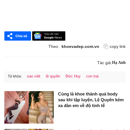
Theo:
khoevadep.com.vn
copy link
Tác giả:
Hạ Anh
sao việt
lệ quyên
Đức Huy
con trai
Từ khóa:
Cùng là khoe thành quả body
sau khi tập luyện, Lệ Quyên kém
xa đàn em về độ tinh tế