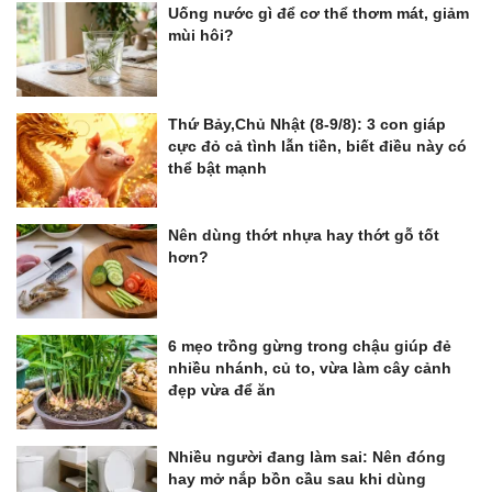
Uống nước gì để cơ thể thơm mát, giảm
mùi hôi?
Thứ Bảy,Chủ Nhật (8-9/8): 3 con giáp
cực đỏ cả tình lẫn tiền, biết điều này có
thể bật mạnh
Nên dùng thớt nhựa hay thớt gỗ tốt
hơn?
6 mẹo trồng gừng trong chậu giúp đẻ
nhiều nhánh, củ to, vừa làm cây cảnh
đẹp vừa để ăn
Nhiều người đang làm sai: Nên đóng
hay mở nắp bồn cầu sau khi dùng