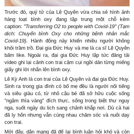
Trước đó, quý tử của Lệ Quyên vừa chia sẻ hình ảnh
hàng loạt bình oxy đang tập trung một chỗ kèm
caption:
"Transferring O2 to people with Covid-19" (Tạm
dịch: Chuyển bình Oxy cho những bệnh nhân mắc
Covid-19).
Hành động này khiến nhiều người không
khỏi trầm trồ. Đại gia Đức Huy và mẹ là ca sĩ Lệ Quyên
bấm like. Ngoài ra, đại gia Đức Huy lập tức đăng tải
video ghi lại cảnh con trai cặm cụi ngồi dán từng miếng
giấy ghi lời nhắn lên bình oxy.
Lê Kỳ Anh là con trai của Lệ Quyên và đại gia Đức Huy.
Sinh ra trong gia đình có bố mẹ đều là người nổi tiếng
và siêu giàu có, từ nhỏ cậu bé đã sở hữu cuộc sống
"ngậm thìa vàng" đích thực, sống trong biệt thự nguy
nga, suốt ngày du lịch sang chảnh khắp nơi. Dù cả hai
đã ly hôn nhưng vẫn cùng nhau chăm sóc và nuôi dạy
con trai.
Mới đây, dân mạng đã để lại bình luận hỏi khó và còn