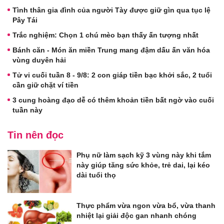
Tình thân gia đình của người Tày được giữ gìn qua tục lệ
Pây Tái
Trắc nghiệm: Chọn 1 chú mèo bạn thấy ấn tượng nhất
Bánh căn - Món ăn miền Trung mang đậm dấu ấn văn hóa
vùng duyên hải
Tử vi cuối tuần 8 - 9/8: 2 con giáp tiền bạc khởi sắc, 2 tuổi
cần giữ chặt ví tiền
3 cung hoàng đạo dễ có thêm khoản tiền bất ngờ vào cuối
tuần này
Tin nên đọc
Phụ nữ làm sạch kỹ 3 vùng này khi tắm
này giúp tăng sức khỏe, trẻ dai, lại kéo
dài tuổi thọ
Thực phẩm vừa ngon vừa bổ, vừa thanh
nhiệt lại giải độc gan nhanh chóng