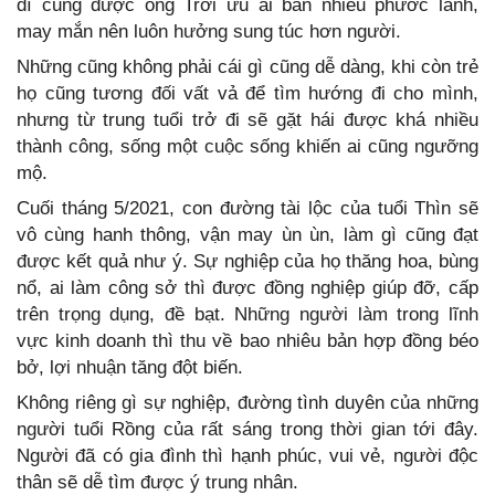
dĩ cũng được ông Trời ưu ái ban nhiều phước lành,
may mắn nên luôn hưởng sung túc hơn người.
Những cũng không phải cái gì cũng dễ dàng, khi còn trẻ
họ cũng tương đối vất vả để tìm hướng đi cho mình,
nhưng từ trung tuổi trở đi sẽ gặt hái được khá nhiều
thành công, sống một cuộc sống khiến ai cũng ngưỡng
mộ.
Cuối tháng 5/2021, con đường tài lộc của tuổi Thìn sẽ
vô cùng hanh thông, vận may ùn ùn, làm gì cũng đạt
được kết quả như ý. Sự nghiệp của họ thăng hoa, bùng
nổ, ai làm công sở thì được đồng nghiệp giúp đỡ, cấp
trên trọng dụng, đề bạt. Những người làm trong lĩnh
vực kinh doanh thì thu về bao nhiêu bản hợp đồng béo
bở, lợi nhuận tăng đột biến.
Không riêng gì sự nghiệp, đường tình duyên của những
người tuổi Rồng của rất sáng trong thời gian tới đây.
Người đã có gia đình thì hạnh phúc, vui vẻ, người độc
thân sẽ dễ tìm được ý trung nhân.