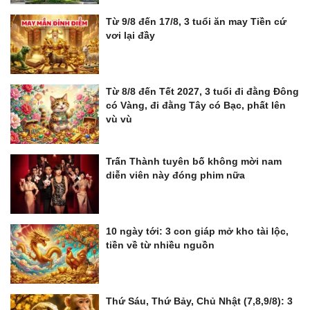
Từ 9/8 đến 17/8, 3 tuổi ăn may Tiền cứ
vơi lại đầy
Từ 8/8 đến Tết 2027, 3 tuổi đi đằng Đông
có Vàng, đi đằng Tây có Bạc, phất lên
vù vù
Trấn Thành tuyên bố không mời nam
diễn viên này đóng phim nữa
10 ngày tới: 3 con giáp mở kho tài lộc,
tiền về từ nhiều nguồn
Thứ Sáu, Thứ Bảy, Chủ Nhật (7,8,9/8): 3