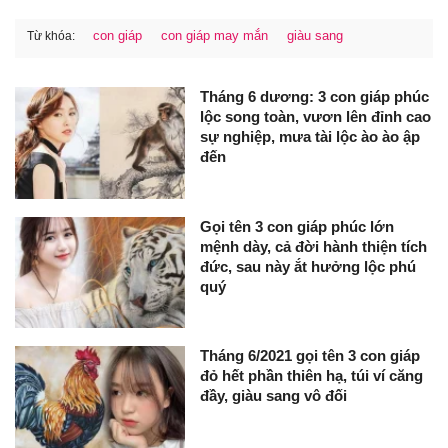
con giáp
con giáp may mắn
giàu sang
Từ khóa:
Tháng 6 dương: 3 con giáp phúc
lộc song toàn, vươn lên đỉnh cao
sự nghiệp, mưa tài lộc ào ào ập
đến
Gọi tên 3 con giáp phúc lớn
mệnh dày, cả đời hành thiện tích
đức, sau này ắt hưởng lộc phú
quý
Tháng 6/2021 gọi tên 3 con giáp
đỏ hết phần thiên hạ, túi ví căng
đầy, giàu sang vô đối