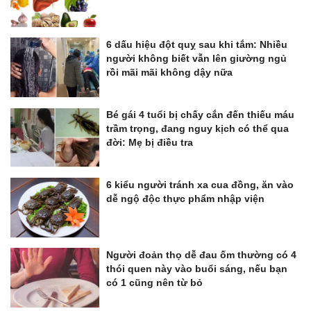
6 dấu hiệu đột quỵ sau khi tắm: Nhiều
người không biết vẫn lên giường ngủ
rồi mãi mãi không dậy nữa
Bé gái 4 tuổi bị chấy cắn đến thiếu máu
trầm trọng, đang nguy kịch có thể qua
đời: Mẹ bị điều tra
6 kiểu người tránh xa cua đồng, ăn vào
dễ ngộ độc thực phẩm nhập viện
Người đoản thọ dễ đau ốm thường có 4
thói quen này vào buổi sáng, nếu bạn
có 1 cũng nên từ bỏ