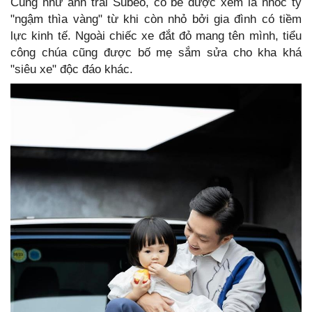
Cũng như anh trai Subeo, cô bé được xem là nhóc tỳ
"ngậm thìa vàng" từ khi còn nhỏ bởi gia đình có tiềm
lực kinh tế. Ngoài chiếc xe đắt đỏ mang tên mình, tiểu
công chúa cũng được bố mẹ sắm sửa cho kha khá
"siêu xe" độc đáo khác.