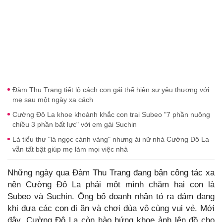
Đàm Thu Trang tiết lộ cách con gái thể hiện sự yêu thương với
mẹ sau một ngày xa cách
Cường Đô La khoe khoảnh khắc con trai Subeo "7 phần nuông
chiều 3 phần bất lực" với em gái Suchin
Là tiểu thư "lá ngọc cành vàng" nhưng ái nữ nhà Cường Đô La
vẫn tất bật giúp mẹ làm mọi việc nhà
Những ngày qua Đàm Thu Trang đang bận công tác xa
nên Cường Đô La phải một mình chăm hai con là
Subeo và Suchin. Ông bố doanh nhân tỏ ra đảm đang
khi đưa các con đi ăn và chơi đùa vô cùng vui vẻ. Mới
đây, Cường Đô La còn hào hứng khoe ảnh lên đồ cho