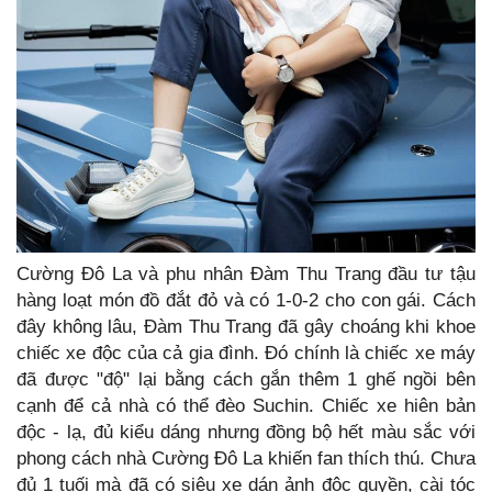
Cường Đô La và phu nhân Đàm Thu Trang đầu tư tậu
hàng loạt món đồ đắt đỏ và có 1-0-2 cho con gái. Cách
đây không lâu, Đàm Thu Trang đã gây choáng khi khoe
chiếc xe độc của cả gia đình. Đó chính là chiếc xe máy
đã được "độ" lại bằng cách gắn thêm 1 ghế ngồi bên
cạnh để cả nhà có thể đèo Suchin. Chiếc xe hiên bản
độc - lạ, đủ kiểu dáng nhưng đồng bộ hết màu sắc với
phong cách nhà Cường Đô La khiến fan thích thú. Chưa
đủ 1 tuối mà đã có siêu xe dán ảnh độc quyền, cài tóc