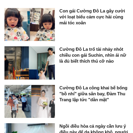
Con gái Cường Đô La gây cười
với loạt biểu cảm cực hài cùng
mái tóc xoăn
Cường Đô La trổ tài nhảy nhót
chiều con gái Suchin, nhìn ái nữ
là đủ biết thích thú cỡ nào
Cường Đô La công khai bế bổng
"bồ nhí" giữa sân bay, Đàm Thu
Trang lập tức "dằn mặt"
Ngồi điều hòa cả ngày cần lưu ý
điều này để da không khô, người