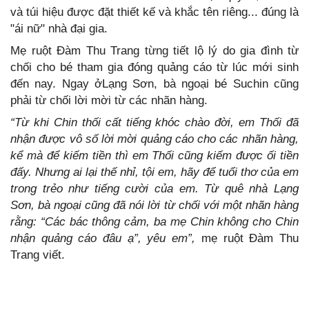
và túi hiệu được đặt thiết kế và khắc tên riêng... đúng là
"ái nữ" nhà đại gia.
Mẹ ruột Đàm Thu Trang từng tiết lộ lý do gia đình từ
chối cho bé tham gia đóng quảng cáo từ lúc mới sinh
đến nay. Ngay ởLạng Sơn, bà ngoại bé Suchin cũng
phải từ chối lời mời từ các nhãn hàng.
“Từ khi Chin thối cất tiếng khóc chào đời, em Thối đã
nhận được vô số lời mời quảng cáo cho các nhãn hàng,
kể mà để kiếm tiền thì em Thối cũng kiếm được ối tiền
đấy. Nhưng ai lại thế nhỉ, tội em, hãy để tuổi thơ của em
trong trẻo như tiếng cười của em. Từ quê nhà Lạng
Sơn, bà ngoại cũng đã nói lời từ chối với một nhãn hàng
rằng: “Các bác thông cảm, ba mẹ Chin không cho Chin
nhận quảng cáo đâu ạ”, yêu em”,
mẹ ruột Đàm Thu
Trang viết.