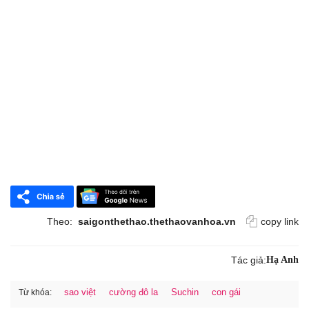
Theo:
saigonthethao.thethaovanhoa.vn
copy link
Tác giả:
Hạ Anh
sao việt
cường đô la
Suchin
con gái
Từ khóa: