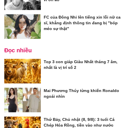
FC của Đông Nhi lên tiếng xin lỗi nữ ca
sĩ, khẳng định thông tin đang bị "bóp
méo sự thật"
Đọc nhiều
Top 3 con giáp Giàu Nhất tháng 7 âm,
nhất là vị trí số 2
Mai Phương Thúy từng khiến Ronaldo
ngoái nhìn
Thứ Bảy, Chủ nhật (8, 9/8): 3 tuổi Cá
Chép Hóa Rồng, tiền vào như nước