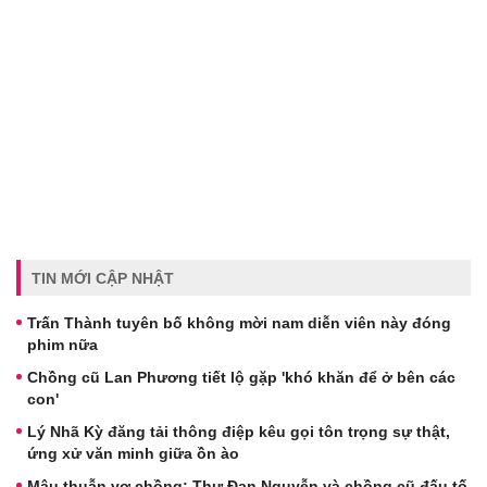
TIN MỚI CẬP NHẬT
Trấn Thành tuyên bố không mời nam diễn viên này đóng
phim nữa
Chồng cũ Lan Phương tiết lộ gặp 'khó khăn để ở bên các
con'
Lý Nhã Kỳ đăng tải thông điệp kêu gọi tôn trọng sự thật,
ứng xử văn minh giữa ồn ào
Mâu thuẫn vợ chồng: Thư Đan Nguyễn và chồng cũ đấu tố