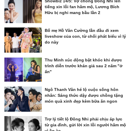
Showbiz 14/5: Vợ chồng Đông Nhi lên
tiếng xin lỗi fan hâm mộ, Lương Bích
Hữu bị nghi mang bầu lần 2
Bố mẹ Hồ Văn Cường lần đầu đi xem
liveshow của con, từ chối phát biểu vì lý
do này
Thu Minh xúc động bật khóc khi được
trình diễn trước khán giả sau 2 năm "ở
ẩn"
Ngô Thanh Vân hé lộ cuộc sống hôn
nhân: Sáng thức dậy được chồng tặng
món quà xinh đẹp kèm bữa ăn ngon
Trợ lý tiết lộ Đông Nhi phải chịu áp lực
từ gia đình, gửi lời xin lỗi người hâm mộ
vì ồn ào