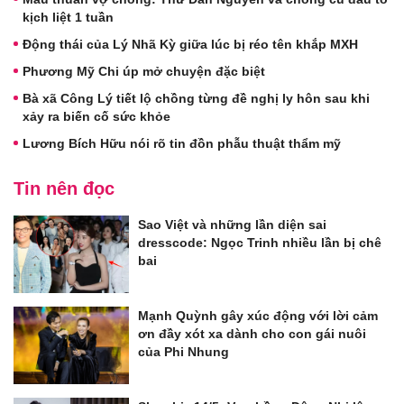
kịch liệt 1 tuần
Động thái của Lý Nhã Kỳ giữa lúc bị réo tên khắp MXH
Phương Mỹ Chi úp mở chuyện đặc biệt
Bà xã Công Lý tiết lộ chồng từng đề nghị ly hôn sau khi
xảy ra biến cố sức khỏe
Lương Bích Hữu nói rõ tin đồn phẫu thuật thẩm mỹ
Tin nên đọc
Sao Việt và những lần diện sai
dresscode: Ngọc Trinh nhiều lần bị chê
bai
Mạnh Quỳnh gây xúc động với lời cảm
ơn đầy xót xa dành cho con gái nuôi
của Phi Nhung