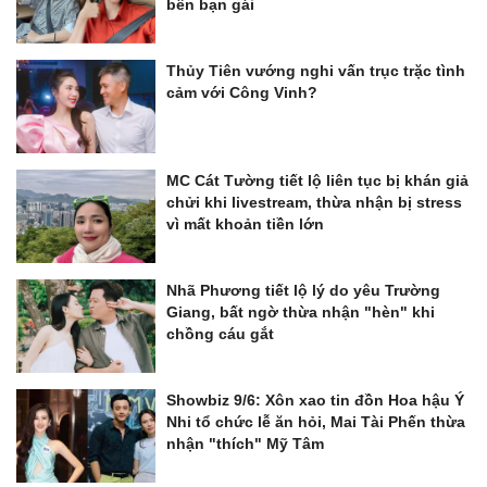
bên bạn gái
Thủy Tiên vướng nghi vấn trục trặc tình
cảm với Công Vinh?
MC Cát Tường tiết lộ liên tục bị khán giả
chửi khi livestream, thừa nhận bị stress
vì mất khoản tiền lớn
Nhã Phương tiết lộ lý do yêu Trường
Giang, bất ngờ thừa nhận "hèn" khi
chồng cáu gắt
Showbiz 9/6: Xôn xao tin đồn Hoa hậu Ý
Nhi tổ chức lễ ăn hỏi, Mai Tài Phến thừa
nhận "thích" Mỹ Tâm