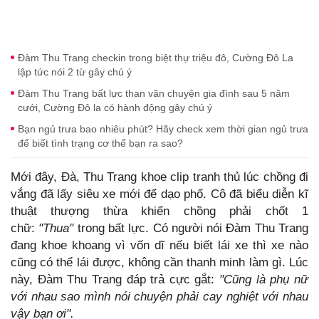
Đàm Thu Trang checkin trong biệt thự triệu đô, Cường Đô La
lập tức nói 2 từ gây chú ý
Đàm Thu Trang bất lực than vãn chuyện gia đình sau 5 năm
cưới, Cường Đô la có hành động gây chú ý
Bạn ngủ trưa bao nhiêu phút? Hãy check xem thời gian ngủ trưa
để biết tình trạng cơ thể bạn ra sao?
Mới đây, Đà, Thu Trang khoe clip tranh thủ lúc chồng đi
vắng đã lấy siêu xe mới để dạo phố. Cô đã biểu diễn kĩ
thuật thượng thừa khiến chồng phải chốt 1
chữ:
"Thua"
trong bất lực. Có người nói Đàm Thu Trang
đang khoe khoang vì vốn dĩ nếu biết lái xe thì xe nào
cũng có thể lái được, không cần thanh minh làm gì. Lúc
này, Đàm Thu Trang đáp trả cực gắt:
"Cũng là phụ nữ
với nhau sao mình nói chuyện phải cay nghiệt với nhau
vậy bạn ơi".