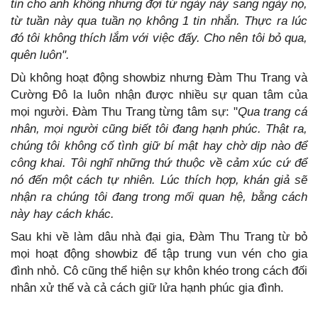
tin cho anh không nhưng đợi từ ngày này sang ngày nọ,
từ tuần này qua tuần nọ không 1 tin nhắn. Thực ra lúc
đó tôi không thích lắm với việc đấy. Cho nên tôi bỏ qua,
quên luôn".
Dù không hoạt động showbiz nhưng Đàm Thu Trang và
Cường Đô la luôn nhận được nhiều sự quan tâm của
mọi người. Đàm Thu Trang từng tâm sự: "
Qua trang cá
nhân, mọi người cũng biết tôi đang hạnh phúc. Thật ra,
chúng tôi không cố tình giữ bí mật hay chờ dịp nào để
công khai. Tôi nghĩ những thứ thuộc về cảm xúc cứ để
nó đến một cách tự nhiên. Lúc thích hợp, khán giả sẽ
nhận ra chúng tôi đang trong mối quan hệ, bằng cách
này hay cách khác.
Sau khi về làm dâu nhà đại gia, Đàm Thu Trang từ bỏ
mọi hoạt động showbiz để tập trung vun vén cho gia
đình nhỏ. Cô cũng thể hiện sự khôn khéo trong cách đối
nhân xử thế và cả cách giữ lửa hạnh phúc gia đình.