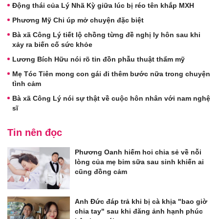
Động thái của Lý Nhã Kỳ giữa lúc bị réo tên khắp MXH
Phương Mỹ Chi úp mở chuyện đặc biệt
Bà xã Công Lý tiết lộ chồng từng đề nghị ly hôn sau khi
xảy ra biến cố sức khỏe
Lương Bích Hữu nói rõ tin đồn phẫu thuật thẩm mỹ
Mẹ Tóc Tiên mong con gái đi thêm bước nữa trong chuyện
tình cảm
Bà xã Công Lý nói sự thật về cuộc hôn nhân với nam nghệ
sĩ
Tin nên đọc
Phương Oanh hiếm hoi chia sẻ về nỗi
lòng của mẹ bỉm sữa sau sinh khiến ai
cũng đồng cảm
Anh Đức đáp trả khi bị cà khịa "bao giờ
chia tay" sau khi đăng ảnh hạnh phúc