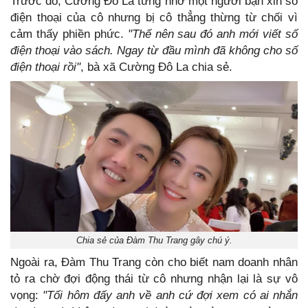
Trước đó, Cường Đô La từng nhờ một người bạn xin số
điện thoại của cô nhưng bị cô thẳng thừng từ chối vì
cảm thấy phiền phức.
"Thế nên sau đó anh mới viết số
điện thoại vào sách. Ngay từ đầu mình đã không cho số
điện thoại rồi"
, bà xã Cường Đô La chia sẻ.
Chia sẻ của Đàm Thu Trang gây chú ý.
Ngoài ra, Đàm Thu Trang còn cho biết nam doanh nhân
tỏ ra chờ đợi động thái từ cô nhưng nhận lại là sự vô
vọng:
"Tối hôm đấy anh về anh cứ đợi xem có ai nhắn