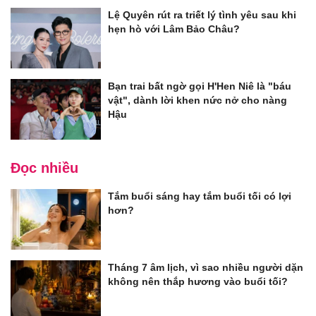
Lệ Quyên rút ra triết lý tình yêu sau khi
hẹn hò với Lâm Bảo Châu?
Bạn trai bất ngờ gọi H'Hen Niê là "báu
vật", dành lời khen nức nở cho nàng
Hậu
Đọc nhiều
Tắm buổi sáng hay tắm buổi tối có lợi
hơn?
Tháng 7 âm lịch, vì sao nhiều người dặn
không nên thắp hương vào buổi tối?