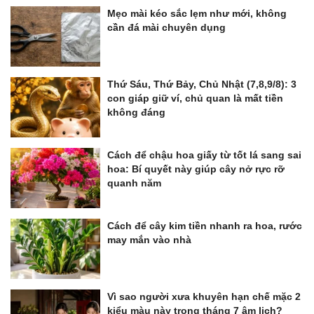
Mẹo mài kéo sắc lẹm như mới, không
cần đá mài chuyên dụng
Thứ Sáu, Thứ Bảy, Chủ Nhật (7,8,9/8): 3
con giáp giữ ví, chủ quan là mất tiền
không đáng
Cách để chậu hoa giấy từ tốt lá sang sai
hoa: Bí quyết này giúp cây nở rực rỡ
quanh năm
Cách để cây kim tiền nhanh ra hoa, rước
may mắn vào nhà
Vì sao người xưa khuyên hạn chế mặc 2
kiểu màu này trong tháng 7 âm lịch?