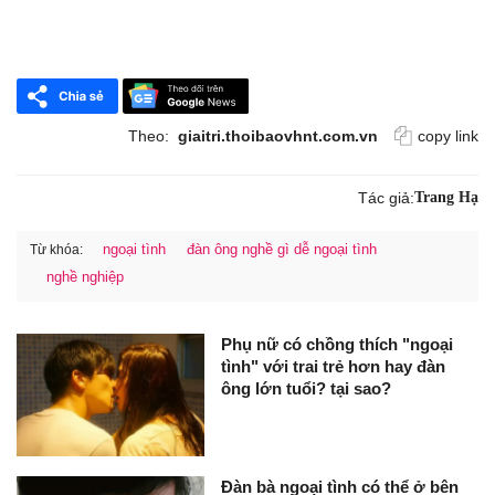
Theo:
giaitri.thoibaovhnt.com.vn
copy link
Tác giả:
Trang Hạ
ngoại tình
đàn ông nghề gì dễ ngoại tình
Từ khóa:
nghề nghiệp
Phụ nữ có chồng thích "ngoại
tình" với trai trẻ hơn hay đàn
ông lớn tuổi? tại sao?
Đàn bà ngoại tình có thể ở bên