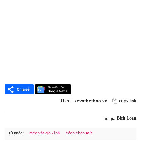
Theo:
xevathethao.vn
copy link
Tác giả:
Bích Loan
mẹo vặt gia đình
cách chọn mít
Từ khóa: