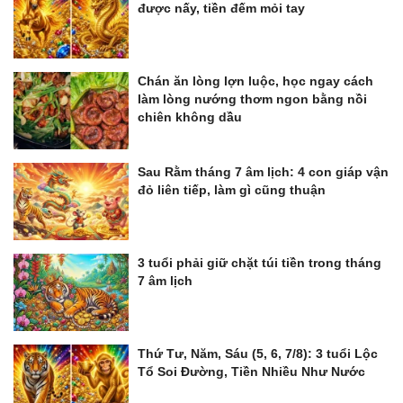
được nấy, tiền đếm mỏi tay
Chán ăn lòng lợn luộc, học ngay cách
làm lòng nướng thơm ngon bằng nồi
chiên không dầu
Sau Rằm tháng 7 âm lịch: 4 con giáp vận
đỏ liên tiếp, làm gì cũng thuận
3 tuổi phải giữ chặt túi tiền trong tháng
7 âm lịch
Thứ Tư, Năm, Sáu (5, 6, 7/8): 3 tuổi Lộc
Tổ Soi Đường, Tiền Nhiều Như Nước