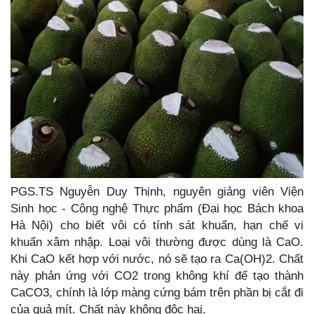
PGS.TS Nguyễn Duy Thịnh, nguyên giảng viên Viện
Sinh học - Công nghệ Thực phẩm (Đại học Bách khoa
Hà Nội) cho biết vôi có tính sát khuẩn, hạn chế vi
khuẩn xâm nhập. Loại vôi thường được dùng là CaO.
Khi CaO kết hợp với nước, nó sẽ tạo ra Ca(OH)2. Chất
này phản ứng với CO2 trong không khí để tạo thành
CaCO3, chính là lớp màng cứng bám trên phần bị cắt đi
của quả mít. Chất này không độc hại.