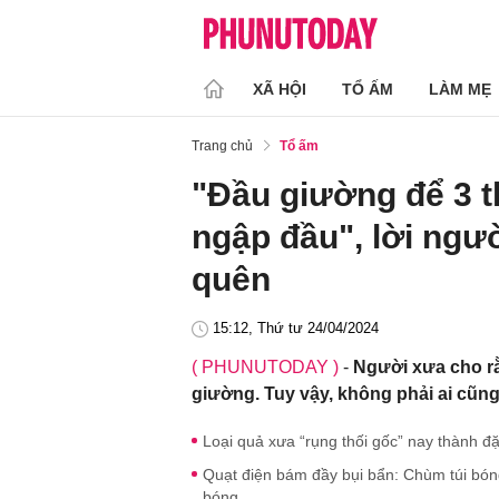
XÃ HỘI
TỔ ẤM
LÀM MẸ
Trang chủ
Tổ ấm
"Đầu giường để 3 t
ngập đầu", lời ngư
quên
15:12, Thứ tư 24/04/2024
( PHUNUTODAY )
-
Người xưa cho rằ
giường. Tuy vậy, không phải ai cũng 
Loại quả xưa “rụng thối gốc” nay thành đ
Quạt điện bám đầy bụi bẩn: Chùm túi bóng
bóng