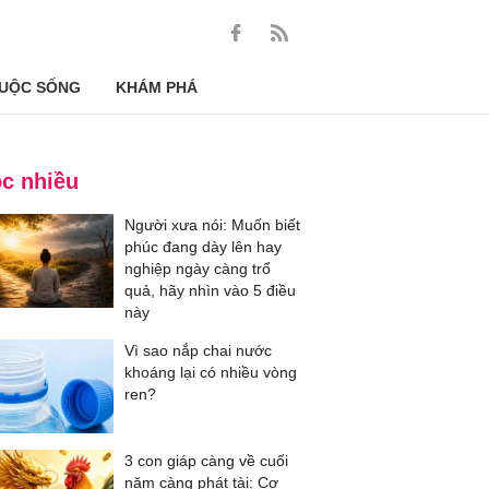
UỘC SỐNG
KHÁM PHÁ
c nhiều
Người xưa nói: Muốn biết
phúc đang dày lên hay
nghiệp ngày càng trổ
quả, hãy nhìn vào 5 điều
này
Vì sao nắp chai nước
khoáng lại có nhiều vòng
ren?
3 con giáp càng về cuối
năm càng phát tài: Cơ