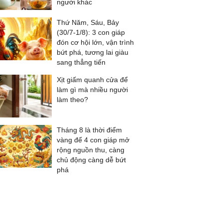
người khác
Thứ Năm, Sáu, Bảy
(30/7-1/8): 3 con giáp
đón cơ hội lớn, vận trình
bứt phá, tương lai giàu
sang thẳng tiến
Xịt giấm quanh cửa để
làm gì mà nhiều người
làm theo?
Tháng 8 là thời điểm
vàng để 4 con giáp mở
rộng nguồn thu, càng
chủ động càng dễ bứt
phá