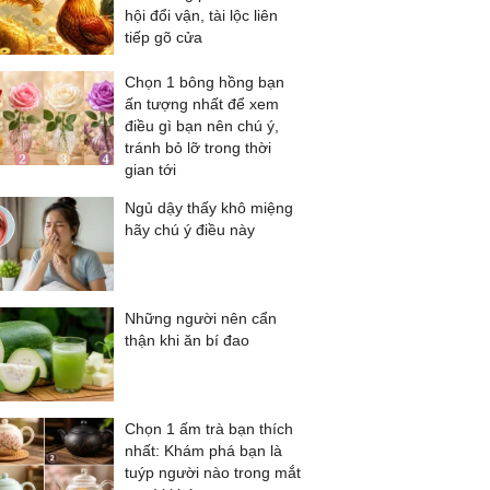
hội đổi vận, tài lộc liên
tiếp gõ cửa
Chọn 1 bông hồng bạn
ấn tượng nhất để xem
điều gì bạn nên chú ý,
tránh bỏ lỡ trong thời
gian tới
Ngủ dậy thấy khô miệng
hãy chú ý điều này
Những người nên cẩn
thận khi ăn bí đao
Chọn 1 ấm trà bạn thích
nhất: Khám phá bạn là
tuýp người nào trong mắt