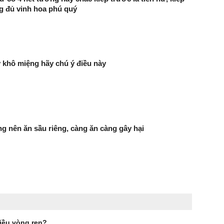
g đủ vinh hoa phú quý
 khô miệng hãy chú ý điều này
g nên ăn sầu riêng, càng ăn càng gây hại
hiều vòng ren?