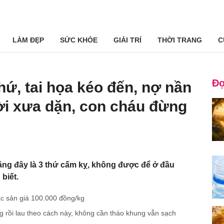
LÀM ĐẸP
SỨC KHỎE
GIẢI TRÍ
THỜI TRANG
C
Đọ
hứ, tai họa kéo đến, nợ nần
ời xưa dặn, con cháu đừng
ng đây là 3 thứ cấm kỵ, không được để ở đầu
biết.
ặc sản giá 100.000 đồng/kg
 rồi lau theo cách này, không cần tháo khung vẫn sạch