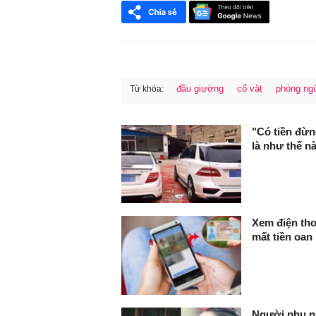
đầu giường
cổ vật
phòng ng
Từ khóa:
FaceBook
"Có tiền đừn
là như thế n
Xem điện thoạ
mất tiền oan
Người phụ nữ