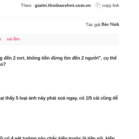
Theo:
giaitri.thoibaovhnt.com.vn
copy link
Tác giả:
Bảo Ninh
ủ
sai lầm
g đến 2 nơi, không tiền đừng tìm đến 2 người", cụ thể
ào?
i thấy 5 loại ảnh này phải xoá ngay, có 1/5 cái cũng dễ
 có 4 nét tướng này chắc kiếp trước là tiên nữ, kiếp