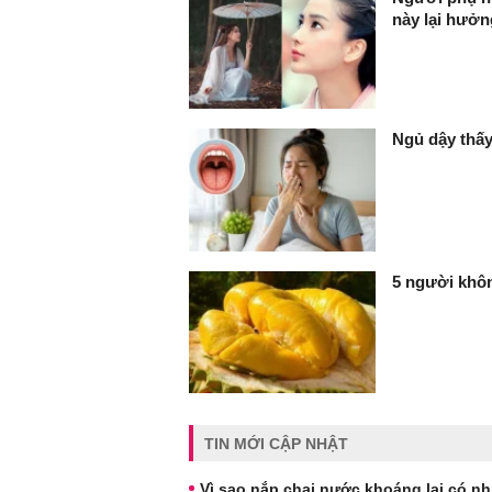
này lại hưởn
Ngủ dậy thấy
5 người khôn
TIN MỚI CẬP NHẬT
Vì sao nắp chai nước khoáng lại có n