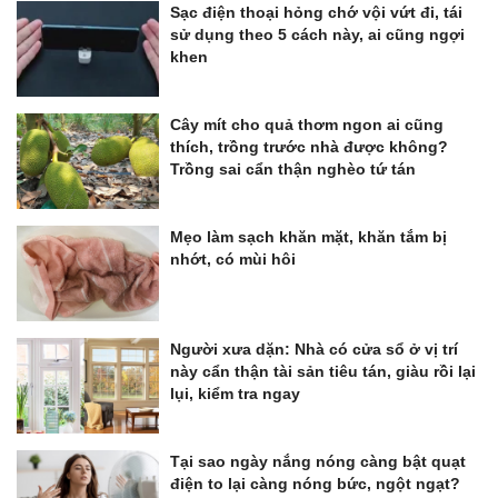
Sạc điện thoại hỏng chớ vội vứt đi, tái
sử dụng theo 5 cách này, ai cũng ngợi
khen
Cây mít cho quả thơm ngon ai cũng
thích, trồng trước nhà được không?
Trồng sai cẩn thận nghèo tứ tán
Mẹo làm sạch khăn mặt, khăn tắm bị
nhớt, có mùi hôi
Người xưa dặn: Nhà có cửa sổ ở vị trí
này cẩn thận tài sản tiêu tán, giàu rồi lại
lụi, kiểm tra ngay
Tại sao ngày nắng nóng càng bật quạt
điện to lại càng nóng bức, ngột ngạt?