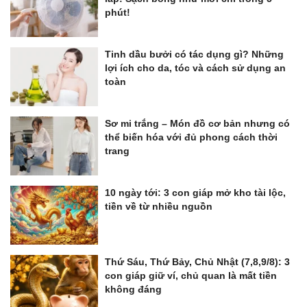
phút!
Tinh dầu bưởi có tác dụng gì? Những
lợi ích cho da, tóc và cách sử dụng an
toàn
Sơ mi trắng – Món đồ cơ bản nhưng có
thể biến hóa với đủ phong cách thời
trang
10 ngày tới: 3 con giáp mở kho tài lộc,
tiền về từ nhiều nguồn
Thứ Sáu, Thứ Bảy, Chủ Nhật (7,8,9/8): 3
con giáp giữ ví, chủ quan là mất tiền
không đáng