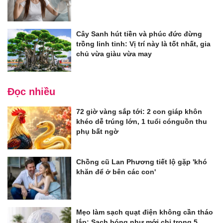
Cây Sanh hút tiền và phúc đức đừng
trồng linh tinh: Vị trí này là tốt nhất, gia
chủ vừa giàu vừa may
Đọc nhiều
72 giờ vàng sắp tới: 2 con giáp khôn
khéo dễ trúng lớn, 1 tuổi cónguồn thu
phụ bất ngờ
Chồng cũ Lan Phương tiết lộ gặp 'khó
khăn để ở bên các con'
Mẹo làm sạch quạt điện không cần tháo
lắp: Sạch bóng như mới chỉ trong 5