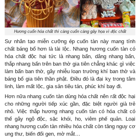
Hương cuốn hóa chất thì càng cuốn càng gây họa vì độc chất
Sự nhân tạo miễn cưỡng ép cuốn tàn này mang tính
chất báng bổ hơn là tài lộc. Nhang hương cuốn tàn có
hóa chất độc hại tức là nhang bẩn, dâng nhang bẩn,
thắp nhang bẩn trên ban thờ gia tiên chẳng khác gì việc
làm bẩn ban thờ, gây nhiễu loạn trường khí ban thờ và
báng bổ gia tiên thần phật. Điều đó là đại kỵ trong tâm
linh, làm mất lộc, gia sản tiêu tán, phúc khí bay đi.
Hơn nữa nhang cuốn tàn dùng hóa chất nên rất độc hại
cho những người tiếp xúc gần, đặc biệt người già trẻ
nhỏ. Việc thắp hương nhang cuốn tàn có hóa chất có
thể gây ngộ độc, sặc khói, ho, viêm phế quản. Loại
nhang hương cuốn tàn nhiều hóa chất còn tăng nguy cơ
ung thư, biến đổi gen, mờ mắt…