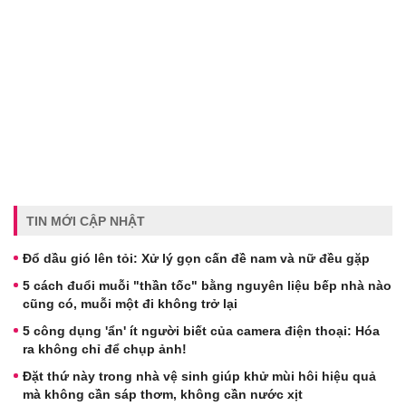
TIN MỚI CẬP NHẬT
Đổ dầu gió lên tỏi: Xử lý gọn cấn đề nam và nữ đều gặp
5 cách đuổi muỗi "thần tốc" bằng nguyên liệu bếp nhà nào
cũng có, muỗi một đi không trở lại
5 công dụng 'ẩn' ít người biết của camera điện thoại: Hóa
ra không chỉ để chụp ảnh!
Đặt thứ này trong nhà vệ sinh giúp khử mùi hôi hiệu quả
mà không cần sáp thơm, không cần nước xịt