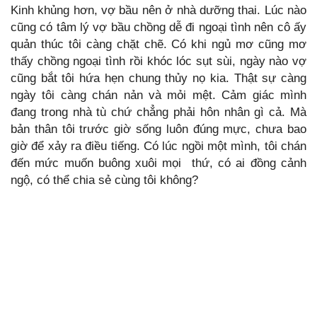
Kinh khủng hơn, vợ bầu nên ở nhà dưỡng thai. Lúc nào
cũng có tâm lý vợ bầu chồng dễ đi ngoại tình nên cô ấy
quản thúc tôi càng chặt chẽ. Có khi ngủ mơ cũng mơ
thấy chồng ngoại tình rồi khóc lóc sụt sùi, ngày nào vợ
cũng bắt tôi hứa hẹn chung thủy nọ kia. Thật sự càng
ngày tôi càng chán nản và mỏi mệt. Cảm giác mình
đang trong nhà tù chứ chẳng phải hôn nhân gì cả. Mà
bản thân tôi trước giờ sống luôn đúng mực, chưa bao
giờ để xảy ra điều tiếng. Có lúc ngồi một mình, tôi chán
đến mức muốn buông xuôi mọi thứ, có ai đồng cảnh
ngộ, có thể chia sẻ cùng tôi không?