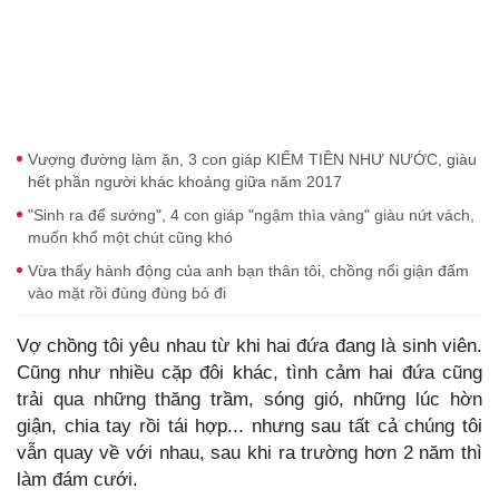
Vượng đường làm ăn, 3 con giáp KIẾM TIỀN NHƯ NƯỚC, giàu
hết phần người khác khoảng giữa năm 2017
"Sinh ra để sướng", 4 con giáp "ngậm thìa vàng" giàu nứt vách,
muốn khổ một chút cũng khó
Vừa thấy hành động của anh bạn thân tôi, chồng nổi giận đấm
vào mặt rồi đùng đùng bỏ đi
Vợ chồng tôi yêu nhau từ khi hai đứa đang là sinh viên.
Cũng như nhiều cặp đôi khác, tình cảm hai đứa cũng
trải qua những thăng trầm, sóng gió, những lúc hờn
giận, chia tay rồi tái hợp... nhưng sau tất cả chúng tôi
vẫn quay về với nhau, sau khi ra trường hơn 2 năm thì
làm đám cưới.