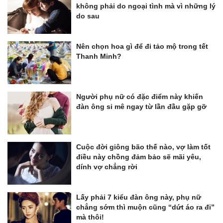
không phải do ngoại tình mà vì những lý
do sau
Nên chọn hoa gì để đi tảo mộ trong tết
Thanh Minh?
Người phụ nữ có đặc điểm này khiến
đàn ông si mê ngay từ lần đầu gặp gỡ
Cuộc đời giông bão thế nào, vợ làm tốt
điều này chồng đảm bảo sẽ mãi yêu,
dính vợ chẳng rời
Lấy phải 7 kiểu đàn ông này, phụ nữ
chẳng sớm thì muộn cũng “dứt áo ra đi”
mà thôi!