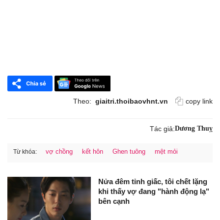
Theo:
giaitri.thoibaovhnt.vn
copy link
Tác giả:
Dương Thuỵ
vợ chồng
kết hôn
Ghen tuông
mệt mỏi
Từ khóa:
Nửa đêm tỉnh giấc, tôi chết lặng
khi thấy vợ đang "hành động lạ"
bên cạnh