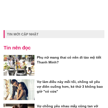
TIN MỚI CẬP NHẬT
Tin nên đọc
Phụ nữ mang thai có nên đi tảo mộ tiết
Thanh Minh?
Vợ làm điều này mỗi tối, chồng sẽ yêu
vợ điên cuồng hơn, kẻ thứ 3 không bao
giờ "có cửa"
Vợ chồng yêu nhau mấy cũng tan vỡ