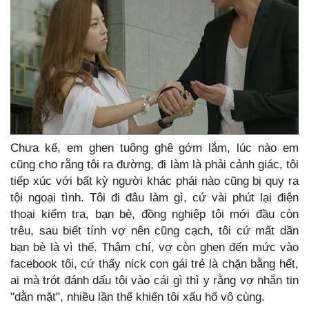
Chưa kể, em ghen tuông ghê gớm lắm, lúc nào em
cũng cho rằng tôi ra đường, đi làm là phải cảnh giác, tôi
tiếp xúc với bất kỳ người khác phái nào cũng bị quy ra
tội ngoại tình. Tôi đi đâu làm gì, cứ vài phút lại điện
thoại kiểm tra, bạn bè, đồng nghiệp tôi mới đầu còn
trêu, sau biết tính vợ nên cũng cạch, tôi cứ mất dần
bạn bè là vì thế. Thậm chí, vợ còn ghen đến mức vào
facebook tôi, cứ thấy nick con gái trẻ là chặn bằng hết,
ai mà trót đánh dấu tôi vào cái gì thì y rằng vợ nhắn tin
"dằn mặt", nhiều lần thế khiến tôi xấu hổ vô cùng.