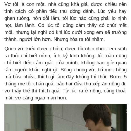
Vợ tôi là con một, nhà cũng khá giả, được chiều nên
tính cách có phần tiểu thư đỏng đảnh. Lúc yêu hay
ghen tuông, hờn dỗi lắm, tôi lúc nào cũng phải lo nịnh
nọt, làm lành. Có lúc tôi cũng cảm thấy có chút mệt
mỏi, nhưng lại nghĩ có khi lúc cưới xong em sẽ trưởng
thành, người lớn hơn. Nhưng hóa ra tôi nhầm.
Quen với kiểu được chiều, được tôi nhịn nhục, em sinh
ra thói chỉ biết mình, ích kỷ kinh khủng, lúc nào cũng
chỉ biết đến cảm giác của mình, không bao giờ quan
tâm người khác nghĩ gì. Sống chung với bố mẹ chồng
mà bừa phứa, thích gì làm đấy không thì thôi. Được 5
tháng mẹ tôi chán quá, bảo hai đứa thu xếp ăn riêng đi,
vợ thấy thế thì thích quá. Từ lúc ra ở riêng, càng thoải
mái, vợ càng ngạo mạn hơn.