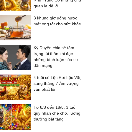
Như Trúng Số nhưng chủ
quan là dễ lỡ
3 khung giờ uống nước
mật ong tốt cho sức khỏe
Kỳ Duyên chia sẻ tâm
trạng tủi thân khi đọc
những bình luận của cư
dân mạng
4 tuổi có Lộc Rơi Lộc Vãi,
sang tháng 7 Âm vượng
vận phất lên
Từ 8/8 đến 18/8: 3 tuổi
quý nhân che chở, lương
thưởng bật tăng