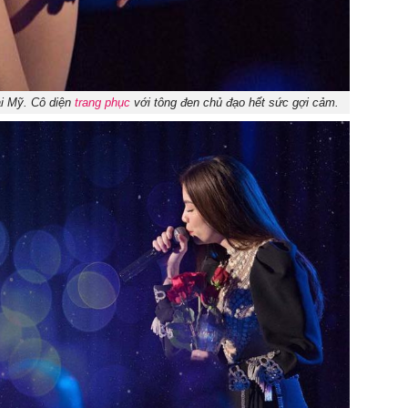
ại Mỹ. Cô diện
trang phục
với tông đen chủ đạo hết sức gợi cảm.