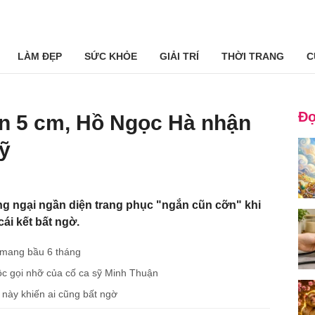
LÀM ĐẸP
SỨC KHỎE
GIẢI TRÍ
THỜI TRANG
C
Đọ
ắn 5 cm, Hồ Ngọc Hà nhận
Mỹ
g ngại ngần diện trang phục "ngắn cũn cỡn" khi
cái kết bất ngờ.
 mang bầu 6 tháng
ộc gọi nhỡ của cố ca sỹ Minh Thuận
u này khiến ai cũng bất ngờ