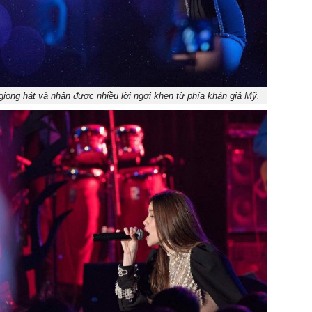
giọng hát và nhận được nhiều lời ngợi khen từ phía khán giả Mỹ.