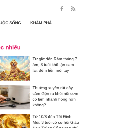
UỘC SỐNG
KHÁM PHÁ
c nhiều
Từ giờ đến Rằm tháng 7
âm, 3 tuổi khổ tận cam
lai, đếm tiền mỏi tay
Thường xuyên rút dây
cắm điện ra khỏi nồi cơm
có làm nhanh hỏng hơn
không?
Từ 10/8 đến Tết Đinh
Mùi, 3 tuổi có cơ hội Giàu