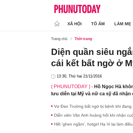
XÃ HỘI
TỔ ẤM
LÀM MẸ
Trang chủ
Thời trang
Diện quần siêu ng
cái kết bất ngờ ở 
13:30, Thứ hai 21/11/2016
( PHUNUTODAY )
-
Hồ Ngọc Hà khôn
lưu diễn tại Mỹ và nữ ca sỹ đã nhận 
Vợ Đan Trường bất ngờ bị bệnh khi đang
Diễn viên Văn Anh hoảng hốt khi nhận cu
Hết 'ghen ngầm', hotgirl Hạ Vi lại làm điề