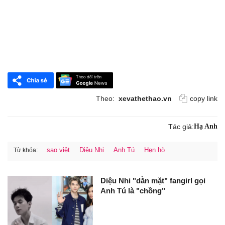
Theo:
xevathethao.vn
copy link
Tác giả:
Hạ Anh
sao việt
Diệu Nhi
Anh Tú
Hẹn hò
Từ khóa:
Diệu Nhi "dằn mặt" fangirl gọi
Anh Tú là "chồng"