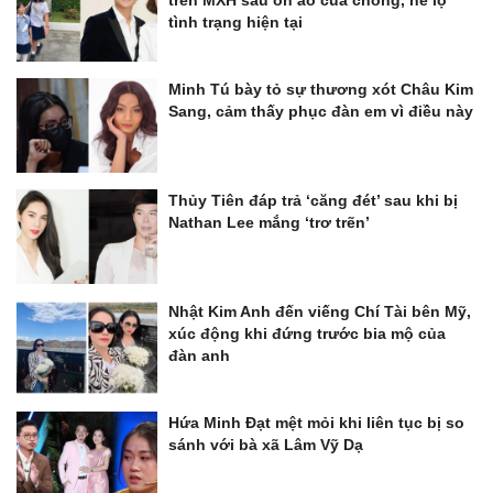
trên MXH sau ồn ào của chồng, hé lộ
tình trạng hiện tại
Minh Tú bày tỏ sự thương xót Châu Kim
Sang, cảm thấy phục đàn em vì điều này
Thủy Tiên đáp trả ‘căng đét’ sau khi bị
Nathan Lee mắng ‘trơ trẽn’
Nhật Kim Anh đến viếng Chí Tài bên Mỹ,
xúc động khi đứng trước bia mộ của
đàn anh
Hứa Minh Đạt mệt mỏi khi liên tục bị so
sánh với bà xã Lâm Vỹ Dạ