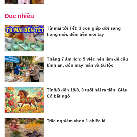
Đọc nhiều
Từ mai tới Tết: 3 con giáp đời sang
trang mới, đếm tiền mỏi tay
Tháng 7 âm lịch: 5 việc nên làm để cầu
bình an, đón may mắn và tài lộc
Từ 9/8 đến 19/8, 3 tuổi hái ra tiền, Giàu
Có bất ngờ
Trắc nghiệm chọn 1 chiếc lá