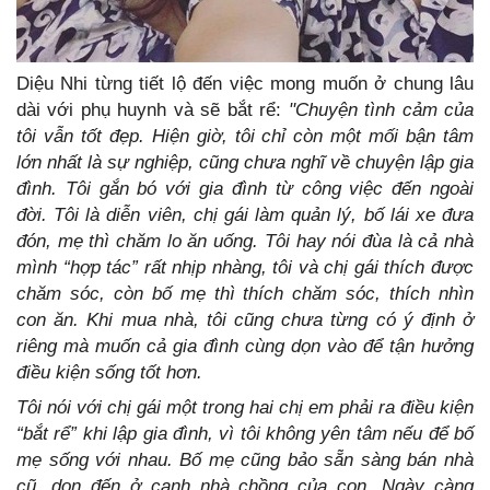
Diệu Nhi từng tiết lộ đến việc mong muốn ở chung lâu
dài với phụ huynh và sẽ bắt rể:
"Chuyện tình cảm của
tôi vẫn tốt đẹp. Hiện giờ, tôi chỉ còn một mối bận tâm
lớn nhất là sự nghiệp, cũng chưa nghĩ về chuyện lập gia
đình. Tôi gắn bó với gia đình từ công việc đến ngoài
đời. Tôi là diễn viên, chị gái làm quản lý, bố lái xe đưa
đón, mẹ thì chăm lo ăn uống. Tôi hay nói đùa là cả nhà
mình “hợp tác” rất nhịp nhàng, tôi và chị gái thích được
chăm sóc, còn bố mẹ thì thích chăm sóc, thích nhìn
con ăn. Khi mua nhà, tôi cũng chưa từng có ý định ở
riêng mà muốn cả gia đình cùng dọn vào để tận hưởng
điều kiện sống tốt hơn.
Tôi nói với chị gái một trong hai chị em phải ra điều kiện
“bắt rể” khi lập gia đình, vì tôi không yên tâm nếu để bố
mẹ sống với nhau. Bố mẹ cũng bảo sẵn sàng bán nhà
cũ, dọn đến ở cạnh nhà chồng của con. Ngày càng