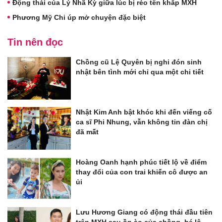
Động thái của Lý Nhã Kỳ giữa lúc bị réo tên khắp MXH
Phương Mỹ Chi úp mở chuyện đặc biệt
Tin nên đọc
Chồng cũ Lệ Quyên bị nghi đón sinh
nhật bên tình mới chỉ qua một chi tiết
Nhật Kim Anh bật khóc khi đến viếng cố
ca sĩ Phi Nhung, vẫn không tin đàn chị
đã mất
Hoàng Oanh hạnh phúc tiết lộ về điểm
thay đổi của con trai khiến cô được an
ủi
Lưu Hương Giang có động thái đầu tiên