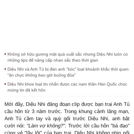
Không sở hữu gương mặt quá xuất sắc nhưng Diệu Nhi luôn có
những tips để nâng cấp nhan sắc theo thời gian
Diệu Nhi và Anh Tú bị đàn anh "bóc" loạt khoảnh khắc thói quen
"ăn chực không bao giờ buông đũa"
Diệu Nhi khoe loạt tin nhắn được các nam thần Hàn Quốc chúc
mừng tin đã kết hôn
Mới đây, Diệu Nhi đăng đoạn clip được bạn trai Anh Tú
cầu hôn từ 3 năm trước. Trong khung cảnh lãng mạn,
Anh Tú cầm tay và quỳ gối trước Diệu Nhi, anh bật
cười nói:
"Làm vợ không?".
Trước lời cầu hôn "bá đạo"
cùng vẻ "lầy lội" của bạn trai, Diệu Nhi không nhịn nổi