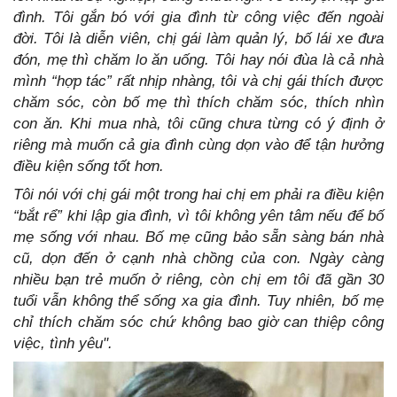
đình. Tôi gắn bó với gia đình từ công việc đến ngoài
đời. Tôi là diễn viên, chị gái làm quản lý, bố lái xe đưa
đón, mẹ thì chăm lo ăn uống. Tôi hay nói đùa là cả nhà
mình “hợp tác” rất nhịp nhàng, tôi và chị gái thích được
chăm sóc, còn bố mẹ thì thích chăm sóc, thích nhìn
con ăn. Khi mua nhà, tôi cũng chưa từng có ý định ở
riêng mà muốn cả gia đình cùng dọn vào để tận hưởng
điều kiện sống tốt hơn.
Tôi nói với chị gái một trong hai chị em phải ra điều kiện
“bắt rể” khi lập gia đình, vì tôi không yên tâm nếu để bố
mẹ sống với nhau. Bố mẹ cũng bảo sẵn sàng bán nhà
cũ, dọn đến ở cạnh nhà chồng của con. Ngày càng
nhiều bạn trẻ muốn ở riêng, còn chị em tôi đã gần 30
tuổi vẫn không thể sống xa gia đình. Tuy nhiên, bố mẹ
chỉ thích chăm sóc chứ không bao giờ can thiệp công
việc, tình yêu".