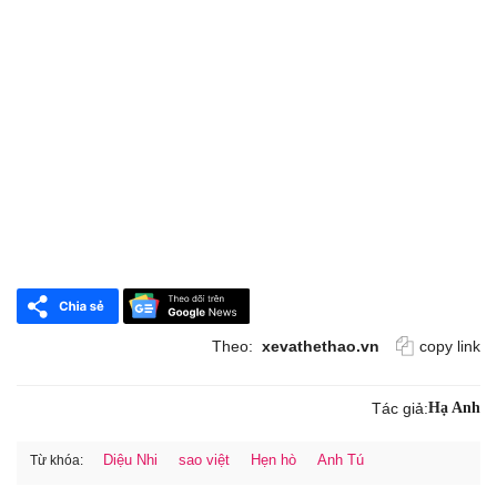
Theo:
xevathethao.vn
copy link
Tác giả:
Hạ Anh
Diệu Nhi
sao việt
Hẹn hò
Anh Tú
Từ khóa: