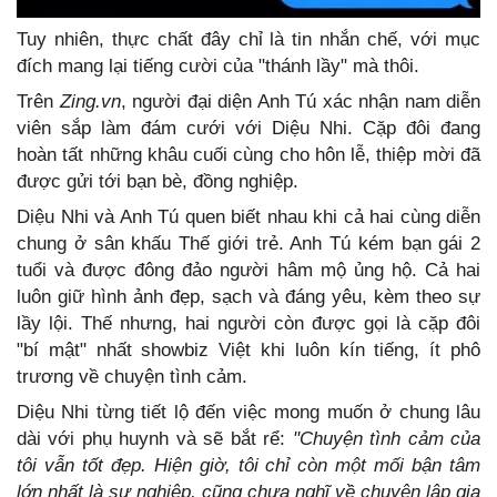
Tuy nhiên, thực chất đây chỉ là tin nhắn chế, với mục
đích mang lại tiếng cười của "thánh lầy" mà thôi.
Trên
Zing.vn
, người đại diện Anh Tú xác nhận nam diễn
viên sắp làm đám cưới với Diệu Nhi. Cặp đôi đang
hoàn tất những khâu cuối cùng cho hôn lễ, thiệp mời đã
được gửi tới bạn bè, đồng nghiệp.
Diệu Nhi và Anh Tú quen biết nhau khi cả hai cùng diễn
chung ở sân khấu Thế giới trẻ. Anh Tú kém bạn gái 2
tuổi và được đông đảo người hâm mộ ủng hộ. Cả hai
luôn giữ hình ảnh đẹp, sạch và đáng yêu, kèm theo sự
lầy lội. Thế nhưng, hai người còn được gọi là cặp đôi
"bí mật" nhất showbiz Việt khi luôn kín tiếng, ít phô
trương về chuyện tình cảm.
Diệu Nhi từng tiết lộ đến việc mong muốn ở chung lâu
dài với phụ huynh và sẽ bắt rể:
"Chuyện tình cảm của
tôi vẫn tốt đẹp. Hiện giờ, tôi chỉ còn một mối bận tâm
lớn nhất là sự nghiệp, cũng chưa nghĩ về chuyện lập gia