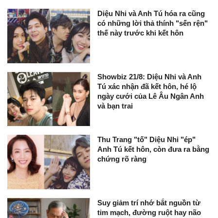
Diệu Nhi và Anh Tú hóa ra cũng
có những lời thả thính "sến rện"
thế này trước khi kết hôn
Showbiz 21/8: Diệu Nhi và Anh
Tú xác nhận đã kết hôn, hé lộ
ngày cưới của Lê Âu Ngân Anh
và bạn trai
Thu Trang "tố" Diệu Nhi "ép"
Anh Tú kết hôn, còn đưa ra bằng
chứng rõ ràng
Suy giảm trí nhớ bắt nguồn từ
tim mạch, đường ruột hay não