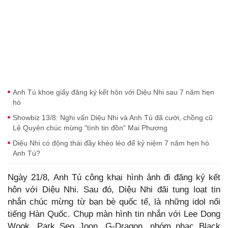
Anh Tú khoe giấy đăng ký kết hôn với Diệu Nhi sau 7 năm hẹn
hò
Showbiz 13/8: Nghi vấn Diệu Nhi và Anh Tú đã cưới, chồng cũ
Lệ Quyên chúc mừng "tình tin đồn" Mai Phương
Diệu Nhi có động thái đầy khéo léo để kỷ niệm 7 năm hẹn hò
Anh Tú?
Ngày 21/8, Anh Tú công khai hình ảnh đi đăng ký kết
hôn với Diệu Nhi.
Sau đó, Diệu Nhi đãi tung loạt tin
nhắn chúc mừng từ bạn bè quốc tế, là những idol nổi
tiếng Hàn Quốc. Chụp màn hình tin nhắn với Lee Dong
Wook, Park Seo Joon, G-Dragon, nhóm nhạc Black