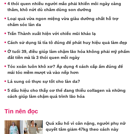
4 thói quen nhiều người mắc phải khiến môi ngày càng
thâm, khô nứt dù chăm dùng son dưỡng
Loại quả vừa ngon miệng vừa giàu dưỡng chất hỗ trợ
chăm sóc làn da
Trấn Thành xuất hiện với chiếc mũi khác lạ
Cách sử dụng lá tía tô đúng để phát huy hiệu quả làm đẹp
Ở tuổi 39, điều giúp làm chậm lão hóa không phải mỹ phẩm
đắt tiền mà là 3 thói quen mỗi ngày
Tóc xoăn luôn khô xơ? Áp dụng 4 cách cấp ẩm đúng để
mái tóc mềm mượt và vào nếp hơn
Lá sung có thực sự tốt cho làn da?
5 dấu hiệu cho thấy cơ thể đang thiếu collagen và những
cách giúp làm chậm quá trình lão hóa
Tin nên đọc
Quá xấu hổ vì cân nặng, người phụ nữ
quyết tâm giảm 47kg theo cách này