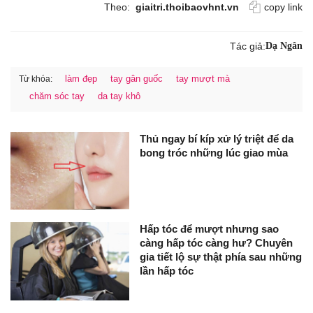
Theo:
giaitri.thoibaovhnt.vn
copy link
Tác giả:
Dạ Ngân
làm đẹp
tay gân guốc
tay mượt mà
Từ khóa:
chăm sóc tay
da tay khô
Thủ ngay bí kíp xử lý triệt để da
bong tróc những lúc giao mùa
Hấp tóc để mượt nhưng sao
càng hấp tóc càng hư? Chuyên
gia tiết lộ sự thật phía sau những
lần hấp tóc