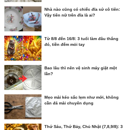
Nhà nào cũng có chiếc đĩa sứ cô tiên:
Vậy tiên nữ trên đĩa là ai?
Từ 8/8 đến 16/8: 3 tuổi làm đâu thắng
đó, tiền đếm mỏi tay
Bao lâu thì nên vệ sinh máy giặt một
lần?
Mẹo mài kéo sắc lẹm như mới, không
cần đá mài chuyên dụng
Thứ Sáu, Thứ Bảy, Chủ Nhật (7,8,9/8): 3