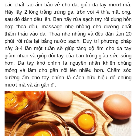
các chất tạo ẩm bảo vệ cho da, giúp da tay mượt mà.
Hãy lấy 2 lòng trắng trứng gà, trộn với 4 thìa mật ong,
sau đó đánh đều lên. Bạn hãy rửa sạch tay rồi dùng hỗn
hợp thoa đều, massage nhẹ nhàng cho dưỡng chất
thẩm thấu vào da. Thoa nhẹ nhàng và đều đặn tầm 20
phút rồi rửa lại bằng nước sạch. Duy trì phương pháp
này 3-4 lần một tuần sẽ giúp tăng độ ẩm cho da tay
giảm nhăn và giúp đôi tay của bạn trông giàu sức sống
hơn. Da tay khô chính là nguyên nhân khiến chúng
mỏng và làm cho gân nổi lên nhiều hơn. Chăm sóc
dưỡng ẩm cho tay chính là cách hữu hiệu để chúng
mượt mà và ẩn gân đi.