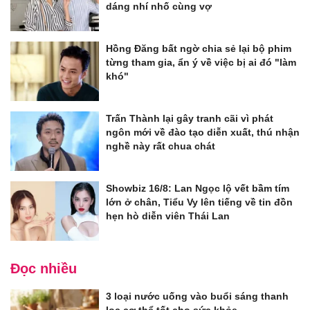
dáng nhí nhố cùng vợ
Hồng Đăng bất ngờ chia sẻ lại bộ phim
từng tham gia, ẩn ý về việc bị ai đó "làm
khó"
Trấn Thành lại gây tranh cãi vì phát
ngôn mới về đào tạo diễn xuất, thú nhận
nghề này rất chua chát
Showbiz 16/8: Lan Ngọc lộ vết bầm tím
lớn ở chân, Tiểu Vy lên tiếng về tin đồn
hẹn hò diễn viên Thái Lan
Đọc nhiều
3 loại nước uống vào buổi sáng thanh
lọc cơ thể tốt cho sức khỏe