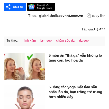
Theo:
giaitri.thoibaovhnt.com.vn
copy link
Tác giả:
Hạ Anh
hình xăm
làm đẹp
chăm sóc da
da đẹp
Từ khóa:
5 món ăn "thả ga" vẫn không lo
tăng cân, lão hóa da
5 động tác yoga mặt làm săn
chắc làn da, bạn trông trẻ trung
hơn nhiều đấy