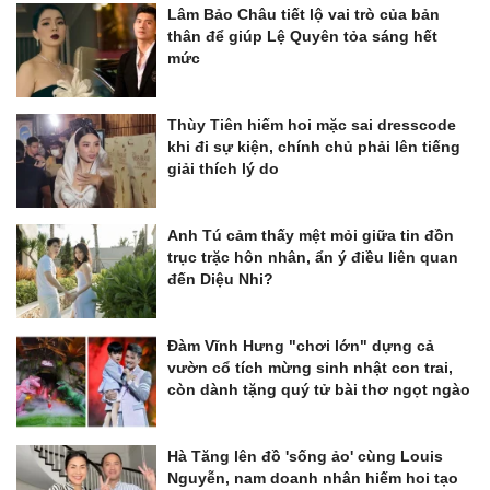
Lâm Bảo Châu tiết lộ vai trò của bản
thân để giúp Lệ Quyên tỏa sáng hết
mức
Thùy Tiên hiếm hoi mặc sai dresscode
khi đi sự kiện, chính chủ phải lên tiếng
giải thích lý do
Anh Tú cảm thấy mệt mỏi giữa tin đồn
trục trặc hôn nhân, ẩn ý điều liên quan
đến Diệu Nhi?
Đàm Vĩnh Hưng "chơi lớn" dựng cả
vườn cổ tích mừng sinh nhật con trai,
còn dành tặng quý tử bài thơ ngọt ngào
Hà Tăng lên đồ 'sống ảo' cùng Louis
Nguyễn, nam doanh nhân hiếm hoi tạo