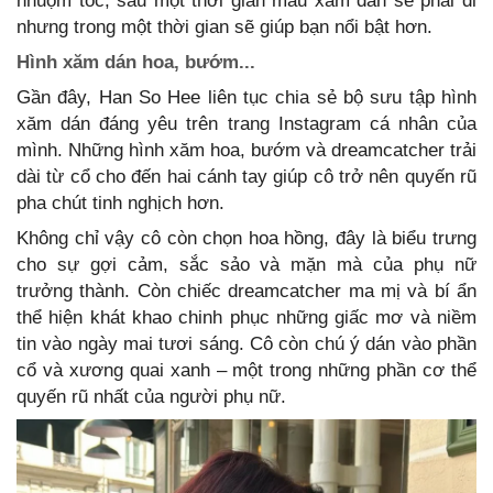
nhuộm tóc, sau một thời gian màu xăm dán sẽ phai đi
nhưng trong một thời gian sẽ giúp bạn nổi bật hơn.
Hình xăm dán hoa, bướm...
Gần đây, Han So Hee liên tục chia sẻ bộ sưu tập hình
xăm dán đáng yêu trên trang Instagram cá nhân của
mình. Những hình xăm hoa, bướm và dreamcatcher trải
dài từ cổ cho đến hai cánh tay giúp cô trở nên quyến rũ
pha chút tinh nghịch hơn.
Không chỉ vậy cô còn chọn hoa hồng, đây là biểu trưng
cho sự gợi cảm, sắc sảo và mặn mà của phụ nữ
trưởng thành. Còn chiếc dreamcatcher ma mị và bí ẩn
thể hiện khát khao chinh phục những giấc mơ và niềm
tin vào ngày mai tươi sáng. Cô còn chú ý dán vào phần
cổ và xương quai xanh – một trong những phần cơ thể
quyến rũ nhất của người phụ nữ.