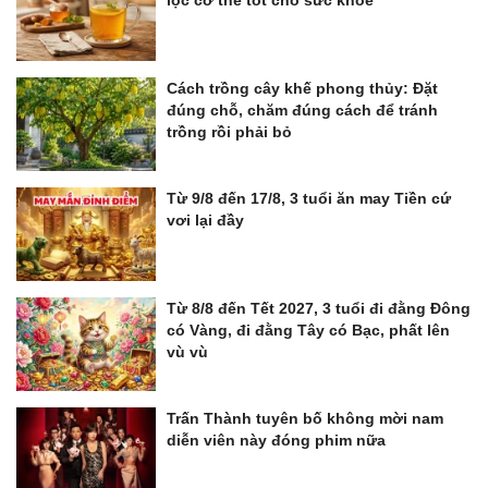
Cách trồng cây khế phong thủy: Đặt
đúng chỗ, chăm đúng cách để tránh
trồng rồi phải bỏ
Từ 9/8 đến 17/8, 3 tuổi ăn may Tiền cứ
vơi lại đầy
Từ 8/8 đến Tết 2027, 3 tuổi đi đằng Đông
có Vàng, đi đằng Tây có Bạc, phất lên
vù vù
Trấn Thành tuyên bố không mời nam
diễn viên này đóng phim nữa