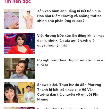
Tin nên đọc
Xôn xao hình ảnh đăng kí kết hôn của
Hoa hậu Diễm Hương và chồng thứ ba,
chính chủ phản ứng ra sao?
Việt Hương bức xúc lên tiếng khi bị mạo
danh, nhờ khán giả gợi ý cách giải
quyết hợp lý nhất
Rộ nghi vấn Hiền Thục được cầu hôn ở
tuổi 41
Showbiz 8/6: Thực hư tin đồn Phương
Thanh bị bắt, xôn xao clip Hồ Văn
Cường đáp trả chuyện vô ơn với Phi
Nhung