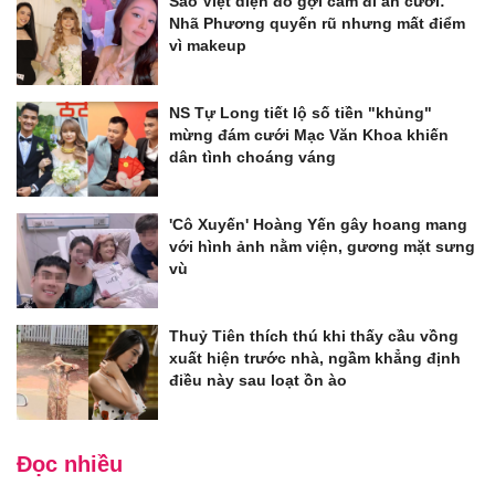
Sao Việt diện đồ gợi cảm đi ăn cưới:
Nhã Phương quyến rũ nhưng mất điểm
vì makeup
NS Tự Long tiết lộ số tiền "khủng"
mừng đám cưới Mạc Văn Khoa khiến
dân tình choáng váng
'Cô Xuyến' Hoàng Yến gây hoang mang
với hình ảnh nằm viện, gương mặt sưng
vù
Thuỷ Tiên thích thú khi thấy cầu vồng
xuất hiện trước nhà, ngầm khẳng định
điều này sau loạt ồn ào
Đọc nhiều