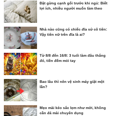
Đặt gừng cạnh gối trước khi ngủ: Biết
lợi ích, nhiều người muốn làm theo
Nhà nào cũng có chiếc đĩa sứ cô tiên:
Vậy tiên nữ trên đĩa là ai?
Từ 8/8 đến 16/8: 3 tuổi làm đâu thắng
đó, tiền đếm mỏi tay
Bao lâu thì nên vệ sinh máy giặt một
lần?
Mẹo mài kéo sắc lẹm như mới, không
cần đá mài chuyên dụng