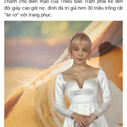
chảnh cho diện mạo của Thiều Bảo Trâm phải kể đến
đôi giày cao gót nơ, đính đá trị giá hơn 30 triệu trông rất
"ăn rơ" với trang phục.