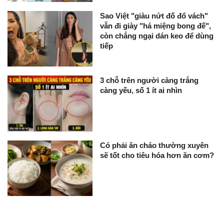
Sao Việt "giàu nứt đố đổ vách"
vẫn đi giày "há miệng bong đế",
còn chẳng ngại dán keo để dùng
tiếp
3 chỗ trên người càng trắng
càng yếu, số 1 ít ai nhìn
Có phải ăn cháo thường xuyên
sẽ tốt cho tiêu hóa hơn ăn cơm?