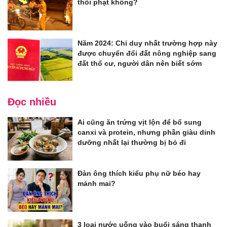
thổi phạt không?
Năm 2024: Chỉ duy nhất trường hợp này
được chuyển đổi đất nông nghiệp sang
đất thổ cư, người dân nên biết sớm
Đọc nhiều
Ai cũng ăn trứng vịt lộn để bổ sung
canxi và protein, nhưng phần giàu dinh
dưỡng nhất lại thường bị bỏ đi
Đàn ông thích kiểu phụ nữ béo hay
mảnh mai?
3 loại nước uống vào buổi sáng thanh