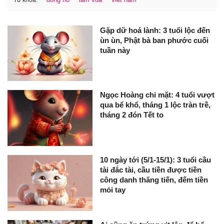
Gặp dữ hoá lành: 3 tuổi lộc đến
ùn ùn, Phật bà ban phước cuối
tuần này
Ngọc Hoàng chỉ mặt: 4 tuổi vượt
qua bể khổ, tháng 1 lộc tràn trề,
tháng 2 đón Tết to
10 ngày tới (5/1-15/1): 3 tuổi cầu
tài đắc tài, cầu tiền được tiền
công danh thăng tiến, đếm tiền
mỏi tay