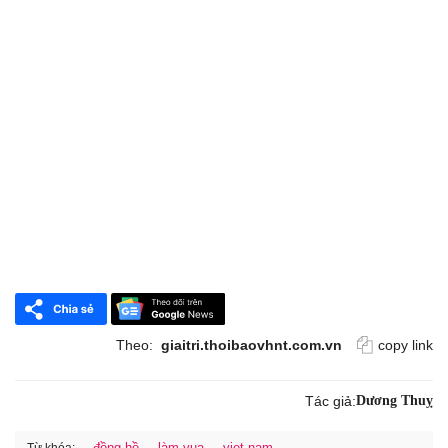
Theo:
giaitri.thoibaovhnt.com.vn
copy link
Tác giả:
Dương Thuỵ
đồng hồ
làm vua
viet nam
Từ khóa: