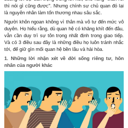
thì nói gì cũng được". Nhưng chính sự chủ quan đó lại
là nguyên nhân làm tổn thương nhau sâu sắc.
Người khôn ngoan không vì thân mà vô tư đến mức vô
duyên. Họ hiểu rằng, dù quan hệ có khăng khít đến đâu,
vẫn cần duy trì sự tôn trọng nhất định trong giao tiếp.
Và có 3 điều sau đây là những điều họ luôn tránh nhắc
tới, để giữ gìn mối quan hệ bền lâu và hài hòa.
1. Những lời nhận xét về đời sống riêng tư, hôn
nhân của người khác