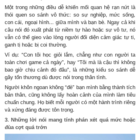
Một trong những điều dễ khiến mối quan hệ rạn nứt là
thói quen so sánh vô thức: so sự nghiệp, mức sống,
con cái, ngoại hình... giữa mình và bạn bè. Ngay cả khi
câu nói đó xuất phát từ niềm tự hào hoặc sự vô tư, nó
vẫn có thể gieo vào lòng người đối diện cảm giác tự ti,
ganh tị hoặc bị coi thường.
Ví dụ: “Con tôi học giỏi lắm, chẳng như con người ta
toàn chơi game cả ngày”, hay “Tôi mà là cậu thì không
bao giờ chịu cảnh đó đâu”, là những kiểu so sánh dễ
gây tổn thương dù được nói trong thân tình.
Người khôn ngoan không “đè” bạn mình bằng thành tích
bản thân, cũng không lấy hoàn cảnh của mình làm tiêu
chuẩn chung. Họ biết mỗi người có một hành trình riêng
và xứng đáng được tôn trọng.
3. Những lời nói mang tính phán xét quá mức hoặc
đùa cợt quá trớn