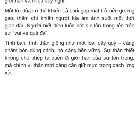
giới hạn và thiếu suy nghĩ.
Một lời đùa có thể khiến cả buổi gặp mặt trở nên gượng
gạo, thậm chí khiến người kia ám ảnh suốt một thời
gian dài. Người biết điều luôn đặt sự tôn trọng lên trên
sự "vui vẻ quá đà".
Tình bạn, tình thân giống như một loại cây quý – càng
chăm bón đúng cách, nó càng bền vững. Sự thân thiết
không cho phép ta quên đi giới hạn của sự tôn trọng,
mà chính vì thân mới càng cần giữ mực trong cách ứng
xử.