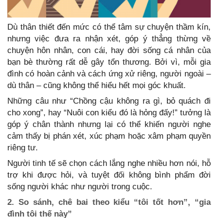
Dù thân thiết đến mức có thể tâm sự chuyện thầm kín,
nhưng việc đưa ra nhận xét, góp ý thẳng thừng về
chuyện hôn nhân, con cái, hay đời sống cá nhân của
bạn bè thường rất dễ gây tổn thương. Bởi vì, mỗi gia
đình có hoàn cảnh và cách ứng xử riêng, người ngoài –
dù thân – cũng không thể hiểu hết mọi góc khuất.
Những câu như “Chồng cậu không ra gì, bỏ quách đi
cho xong”, hay “Nuôi con kiểu đó là hỏng đấy!” tưởng là
góp ý chân thành nhưng lại có thể khiến người nghe
cảm thấy bị phán xét, xúc phạm hoặc xâm phạm quyền
riêng tư.
Người tinh tế sẽ chọn cách lắng nghe nhiều hơn nói, hỗ
trợ khi được hỏi, và tuyệt đối không bình phẩm đời
sống người khác như người trong cuộc.
2. So sánh, chê bai theo kiểu “tôi tốt hơn”, “gia
đình tôi thế này”