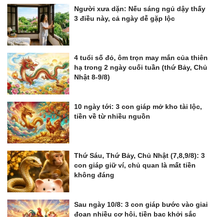
Người xưa dặn: Nếu sáng ngủ dậy thấy
3 điều này, cả ngày dễ gặp lộc
4 tuổi số đỏ, ôm trọn may mắn của thiên
hạ trong 2 ngày cuối tuần (thứ Bảy, Chủ
Nhật 8-9/8)
10 ngày tới: 3 con giáp mở kho tài lộc,
tiền về từ nhiều nguồn
Thứ Sáu, Thứ Bảy, Chủ Nhật (7,8,9/8): 3
con giáp giữ ví, chủ quan là mất tiền
không đáng
Sau ngày 10/8: 3 con giáp bước vào giai
đoạn nhiều cơ hội, tiền bạc khởi sắc