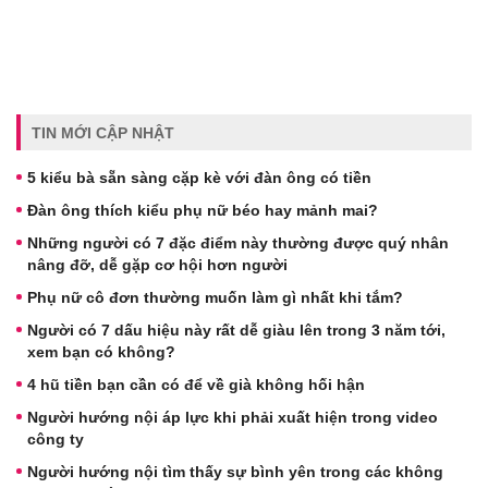
TIN MỚI CẬP NHẬT
5 kiểu bà sẵn sàng cặp kè với đàn ông có tiền
Đàn ông thích kiểu phụ nữ béo hay mảnh mai?
Những người có 7 đặc điểm này thường được quý nhân
nâng đỡ, dễ gặp cơ hội hơn người
Phụ nữ cô đơn thường muốn làm gì nhất khi tắm?
Người có 7 dấu hiệu này rất dễ giàu lên trong 3 năm tới,
xem bạn có không?
4 hũ tiền bạn cần có để về già không hối hận
Người hướng nội áp lực khi phải xuất hiện trong video
công ty
Người hướng nội tìm thấy sự bình yên trong các không