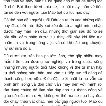
tinh thần và may sẵn túi ba gang cho mình để hứng lộc
đi nhé. Bởi theo tử vi chia sẻ, cơ hội may mắn về tiền
tài sẽ đến với người tuổi Mão bất cứ lúc nào đấy.
Có thể ban đầu người tuổi Dậu chưa tin vào những điều
này đâu, bởi mới thấy xui xẻo đó có ai nghĩ mình nhận
được may mắn liền đâu, nhưng thời gian sau đó họ sẽ
bắt đầu cảm nhận được sự thay đổi này khi liên tục
nhận tin vui trong công việc và có khi cả trong chuyện
hỷ sự nữa đó ạ.
Dù được ơn trên ban phước lành, cho gặp nhiều may
mắn trên con đường sự nghiệp và trong cuộc sống
nhưng những người tuổi Mão không vì thế tự mãn hay
tự thổi phồng bản thân, mà vẫn cứ tiếp tục cố gắng để
thành công hơn nữa. Điều đặc biệt nhất là họ vẫn cứ
bình tĩnh sống và đón chờ vận may đến với mình rồi
tận dụng chúng để làm bàn đạp cho sự thành công và
giàu có của mình. Họ không vì thế mà se sua hay đua
đòi chạy theo vật chất, nên bắt gặp người tuổi Mão dù