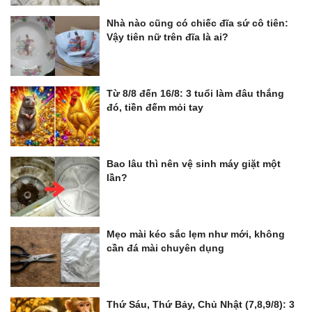
Nhà nào cũng có chiếc đĩa sứ cô tiên:
Vậy tiên nữ trên đĩa là ai?
Từ 8/8 đến 16/8: 3 tuổi làm đâu thắng
đó, tiền đếm mỏi tay
Bao lâu thì nên vệ sinh máy giặt một
lần?
Mẹo mài kéo sắc lẹm như mới, không
cần đá mài chuyên dụng
Thứ Sáu, Thứ Bảy, Chủ Nhật (7,8,9/8): 3