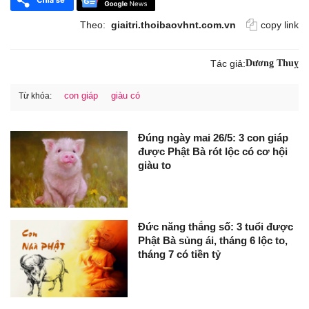
Theo:
giaitri.thoibaovhnt.com.vn
copy link
Tác giả:
Dương Thuỵ
con giáp
giàu có
Từ khóa:
Đúng ngày mai 26/5: 3 con giáp
được Phật Bà rót lộc có cơ hội
giàu to
Đức năng thắng số: 3 tuổi được
Phật Bà sủng ái, tháng 6 lộc to,
tháng 7 có tiền tỷ