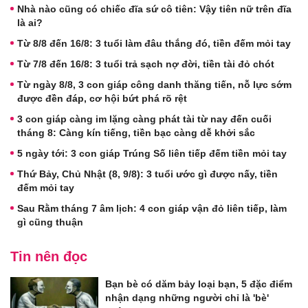
Nhà nào cũng có chiếc đĩa sứ cô tiên: Vậy tiên nữ trên đĩa
là ai?
Từ 8/8 đến 16/8: 3 tuổi làm đâu thắng đó, tiền đếm mỏi tay
Từ 7/8 đến 16/8: 3 tuổi trả sạch nợ đời, tiền tài đỏ chót
Từ ngày 8/8, 3 con giáp công danh thăng tiến, nỗ lực sớm
được đền đáp, cơ hội bứt phá rõ rệt
3 con giáp càng im lặng càng phát tài từ nay đến cuối
tháng 8: Càng kín tiếng, tiền bạc càng dễ khởi sắc
5 ngày tới: 3 con giáp Trúng Số liên tiếp đếm tiền mỏi tay
Thứ Bảy, Chủ Nhật (8, 9/8): 3 tuổi ước gì được nấy, tiền
đếm mỏi tay
Sau Rằm tháng 7 âm lịch: 4 con giáp vận đỏ liên tiếp, làm
gì cũng thuận
Tin nên đọc
Bạn bè có dăm bảy loại bạn, 5 đặc điểm
nhận dạng những người chỉ là 'bè'