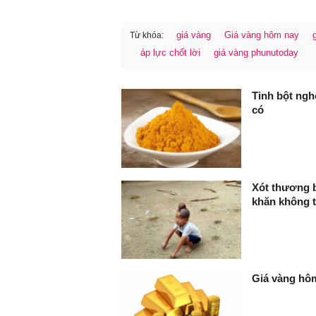
giá vàng
Giá vàng hôm nay
Từ khóa:
áp lực chốt lời
giá vàng phunutoday
FaceBook
Tinh bột ngh
có
Xót thương bé
khăn không 
Giá vàng hôm