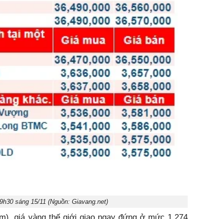
09h30 sáng 15/11 (Nguồn: Giavang.net)
am), giá vàng thế giới giao ngay đứng ở mức 1.274