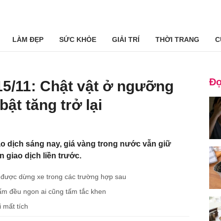
LÀM ĐẸP
SỨC KHỎE
GIẢI TRÍ
THỜI TRANG
C
Đọ
5/11: Chật vật ở ngưỡng
bật tăng trở lại
o dịch sáng nay, giá vàng trong nước vẫn giữ
 giao dịch liền trước.
ỉ được dừng xe trong các trường hợp sau
ấm đều ngon ai cũng tấm tắc khen
 mất tích