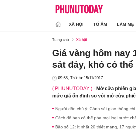
XÃ HỘI
TỔ ẤM
LÀM MẸ
Trang chủ
Xã hội
Giá vàng hôm nay 1
sát đáy, khó có thể 
09:53, Thứ tư 15/11/2017
( PHUNUTODAY )
-
Mở cửa phiên gia
mức giá ổn định so với mở cửa phiên
Người dân chú ý: Cảnh sát giao thông ch
Cách để bạn có thể pha mọi loại nước ch
Bão số 12: Ít nhất 20 thiệt mạng, 17 người