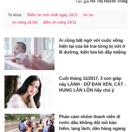
Tác giả:
Hồ Thị Huyền Trang
Điểm tin mới nhất ngày 14/11
tin tuc
Từ khóa:
tin nóng xã hội
điểm tin sáng 14/11
Ai cũng bất ngờ với cuộc sống
hiện tại của bé trai từng bị vứt ở
lề đường, kiến lửa bò đầy miệng
Cuối tháng 11/2017, 3 con giáp
này LÀNH - DỮ ĐAN XEN, CÁT -
HUNG LẪN LỘN hãy chú ý
Phản cảm nhóm thanh niên đi
rước dâu không đội mũ bảo
hiểm, lạng lách, dàn hàng ngang