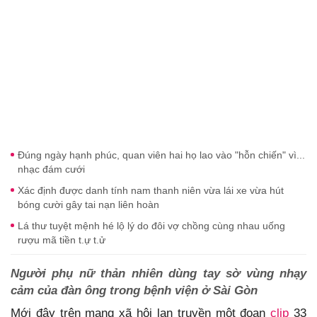
Đúng ngày hạnh phúc, quan viên hai họ lao vào "hỗn chiến" vì...
nhạc đám cưới
Xác định được danh tính nam thanh niên vừa lái xe vừa hút
bóng cười gây tai nạn liên hoàn
Lá thư tuyệt mệnh hé lộ lý do đôi vợ chồng cùng nhau uống
rượu mã tiền t.ự t.ử
Người phụ nữ thản nhiên dùng tay sờ vùng nhạy
cảm của đàn ông trong bệnh viện ở Sài Gòn
Mới đây trên mạng xã hội lan truyền một đoạn
clip
33