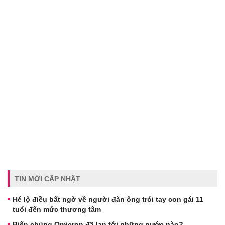
TIN MỚI CẬP NHẬT
Hé lộ điều bất ngờ về người đàn ông trói tay con gái 11
tuổi đến mức thương tâm
Biến chủng Omicron đã lan tới những nước nào?