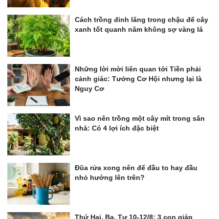
Cách trồng đinh lăng trong chậu để cây
xanh tốt quanh năm không sợ vàng lá
Những lời mời liên quan tới Tiền phải
cảnh giác: Tưởng Cơ Hội nhưng lại là
Nguy Cơ
Vì sao nên trồng một cây mít trong sân
nhà: Có 4 lợi ích đặc biệt
Đũa rửa xong nên để đầu to hay đầu
nhỏ hướng lên trên?
Thứ Hai, Ba, Tư 10-12/8: 3 con giáp