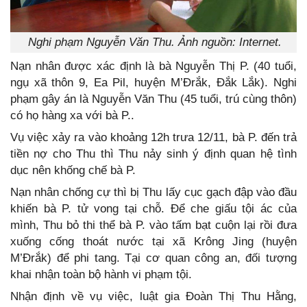
Nghi phạm Nguyễn Văn Thu. Ảnh nguồn: Internet.
Nạn nhân được xác định là bà Nguyễn Thị P. (40 tuổi,
ngụ xã thôn 9, Ea Pil, huyện M’Đrắk, Đắk Lắk). Nghi
phạm gây án là Nguyễn Văn Thu (45 tuổi, trú cùng thôn)
có họ hàng xa với bà P..
Vụ việc xảy ra vào khoảng 12h trưa 12/11, bà P. đến trả
tiền nợ cho Thu thì Thu nảy sinh ý định quan hệ tình
dục nên khống chế bà P.
Nạn nhân chống cự thì bị Thu lấy cục gạch đập vào đầu
khiến bà P. tử vong tại chỗ. Để che giấu tội ác của
mình, Thu bỏ thi thể bà P. vào tấm bạt cuộn lại rồi đưa
xuống cống thoát nước tại xã Krông Jing (huyện
M’Đrắk) để phi tang. Tại cơ quan công an, đối tượng
khai nhận toàn bộ hành vi phạm tội.
Nhận định về vụ việc, luật gia Đoàn Thị Thu Hằng,