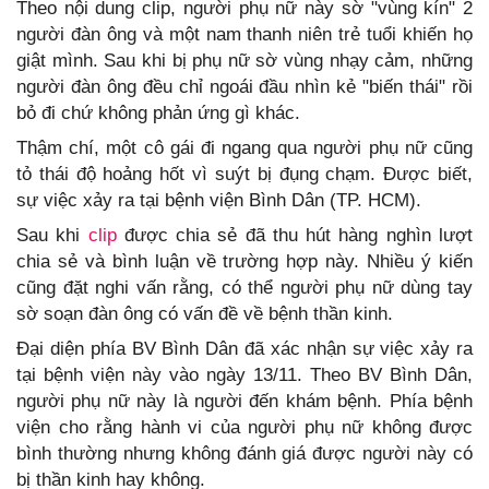
Theo nội dung clip, người phụ nữ này sờ "vùng kín" 2
người đàn ông và một nam thanh niên trẻ tuổi khiến họ
giật mình. Sau khi bị phụ nữ sờ vùng nhạy cảm, những
người đàn ông đều chỉ ngoái đầu nhìn kẻ "biến thái" rồi
bỏ đi chứ không phản ứng gì khác.
Thậm chí, một cô gái đi ngang qua người phụ nữ cũng
tỏ thái độ hoảng hốt vì suýt bị đụng chạm. Được biết,
sự việc xảy ra tại bệnh viện Bình Dân (TP. HCM).
Sau khi
clip
được chia sẻ đã thu hút hàng nghìn lượt
chia sẻ và bình luận về trường hợp này. Nhiều ý kiến
cũng đặt nghi vấn rằng, có thể người phụ nữ dùng tay
sờ soạn đàn ông có vấn đề về bệnh thần kinh.
Đại diện phía BV Bình Dân đã xác nhận sự việc xảy ra
tại bệnh viện này vào ngày 13/11. Theo BV Bình Dân,
người phụ nữ này là người đến khám bệnh. Phía bệnh
viện cho rằng hành vi của người phụ nữ không được
bình thường nhưng không đánh giá được người này có
bị thần kinh hay không.