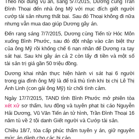
Theo nội dung vụ án, sáng 5/7/2015, Dương cùng Trần
Đình Thoại đến nhà ông Mỹ với mục đích giết người
cướp tài sản nhưng thất bại. Sau đó Thoại không đi nữa
nhưng vẫn mua dao giúp Dương gây án.
Đến rạng sáng 7/7/2015, Dương cùng Tiến từ Hóc Môn
xuống Bình Phước, sau đó đột nhập vào căn biệt thự
của ông Mỹ rồi khống chế 6 nạn nhân để Dương ra tay
sát hại. Sau khi gây án cả 2 còn lấy đi tiền và một số
tài sản trị giá gần 50 triệu đồng.
Dương khai nhận thực hiện hành vi sát hại 6 người
trong gia đình ông Mỹ là để trả thù tình khi bị chị Lê Thị
Ánh Linh (con gái ông Mỹ) từ chối tình cảm.
Ngày 17/7/2015, TAND tỉnh Bình Phước mở phiên tòa
xét xử
sơ thẩm, lưu động và tuyên phạt bị cáo Nguyễn
Hải Dương, Vũ Văn Tiến án tử hình, Trần Đình Thoại 16
năm tù về 2 tội danh Giết người và Cướp tài sản.
Chiều 18/7, tòa cấp phúc thẩm tuyên y án, giữ nguyên
mức án dành cho các bị cáo.