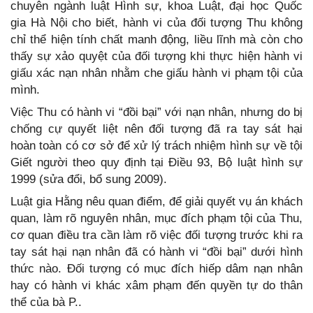
chuyên ngành luật Hình sự, khoa Luật, đại học Quốc
gia Hà Nội cho biết, hành vi của đối tượng Thu không
chỉ thể hiện tính chất manh động, liều lĩnh mà còn cho
thấy sự xảo quyệt của đối tượng khi thực hiện hành vi
giấu xác nạn nhân nhằm che giấu hành vi phạm tội của
mình.
Việc Thu có hành vi “đồi bại” với nạn nhân, nhưng do bị
chống cự quyết liệt nên đối tượng đã ra tay sát hại
hoàn toàn có cơ sở để xử lý trách nhiệm hình sự về tội
Giết người theo quy định tại Điều 93, Bộ luật hình sự
1999 (sửa đổi, bổ sung 2009).
Luật gia Hằng nêu quan điểm, để giải quyết vụ án khách
quan, làm rõ nguyên nhân, mục đích phạm tội của Thu,
cơ quan điều tra cần làm rõ việc đối tượng trước khi ra
tay sát hại nạn nhân đã có hành vi “đồi bại” dưới hình
thức nào. Đối tượng có mục đích hiếp dâm nạn nhân
hay có hành vi khác xâm phạm đến quyền tự do thân
thể của bà P..