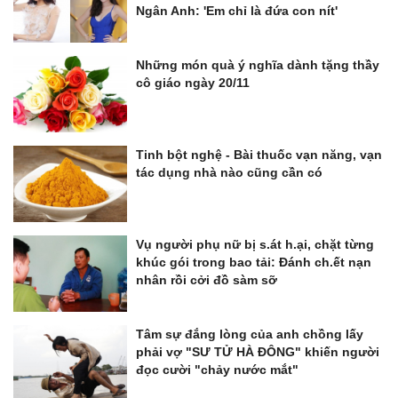
Ngân Anh: 'Em chỉ là đứa con nít'
Những món quà ý nghĩa dành tặng thầy
cô giáo ngày 20/11
Tinh bột nghệ - Bài thuốc vạn năng, vạn
tác dụng nhà nào cũng cần có
Vụ người phụ nữ bị s.át h.ại, chặt từng
khúc gói trong bao tải: Đánh ch.ết nạn
nhân rồi cởi đồ sàm sỡ
Tâm sự đắng lòng của anh chồng lấy
phải vợ "SƯ TỬ HÀ ĐÔNG" khiến người
đọc cười "chảy nước mắt"