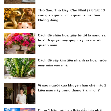
Thứ Sáu, Thứ Bảy, Chủ Nhật (7,8,9/8): 3
con giáp giữ ví, chủ quan là mất tiền
không đáng
Cách để chậu hoa giấy từ tốt lá sang sai
hoa: Bí quyết này giúp cây nở rực rỡ
quanh năm
Cách để cây kim tiền nhanh ra hoa, rước
may mắn vào nhà
Vì sao người xưa khuyên hạn chế mặc 2
kiểu màu này trong tháng 7 âm lịch?
Chọn 1 bầu trời bạn thấy dễ chịu nhất