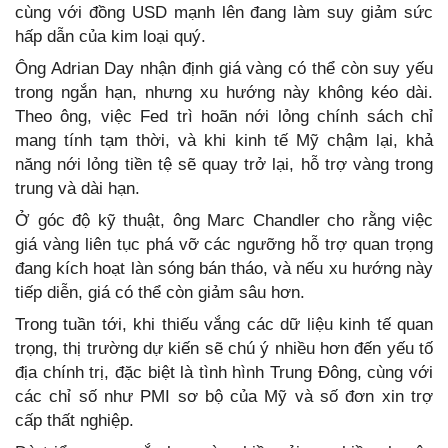
cùng với đồng USD mạnh lên đang làm suy giảm sức
hấp dẫn của kim loại quý.
Ông Adrian Day nhận định giá vàng có thể còn suy yếu
trong ngắn hạn, nhưng xu hướng này không kéo dài.
Theo ông, việc Fed trì hoãn nới lỏng chính sách chỉ
mang tính tạm thời, và khi kinh tế Mỹ chậm lại, khả
năng nới lỏng tiền tệ sẽ quay trở lại, hỗ trợ vàng trong
trung và dài hạn.
Ở góc độ kỹ thuật, ông Marc Chandler cho rằng việc
giá vàng liên tục phá vỡ các ngưỡng hỗ trợ quan trọng
đang kích hoạt làn sóng bán tháo, và nếu xu hướng này
tiếp diễn, giá có thể còn giảm sâu hơn.
Trong tuần tới, khi thiếu vắng các dữ liệu kinh tế quan
trọng, thị trường dự kiến sẽ chú ý nhiều hơn đến yếu tố
địa chính trị, đặc biệt là tình hình Trung Đông, cùng với
các chỉ số như PMI sơ bộ của Mỹ và số đơn xin trợ
cấp thất nghiệp.