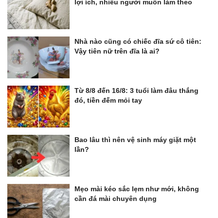
lợi ích, nhiều người muốn làm theo
Nhà nào cũng có chiếc đĩa sứ cô tiên:
Vậy tiên nữ trên đĩa là ai?
Từ 8/8 đến 16/8: 3 tuổi làm đâu thắng
đó, tiền đếm mỏi tay
Bao lâu thì nên vệ sinh máy giặt một
lần?
Mẹo mài kéo sắc lẹm như mới, không
cần đá mài chuyên dụng