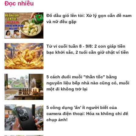
Đọc nhiều
Đổ dầu gió lên tỏi: Xử lý gọn cấn đề nam
và nữ đều gặp
Tử vi cuối tuần 8 - 9/8: 2 con giáp tiền
bạc khởi sắc, 2 tuổi cần giữ chặt ví tiền
5 cách đuổi muỗi "thần tốc" bằng
nguyên liệu bếp nhà nào cũng có, muỗi
một đi không trở lại
5 công dụng 'ẩn' ít người biết của
camera điện thoại: Hóa ra không chỉ để
chụp ảnh!