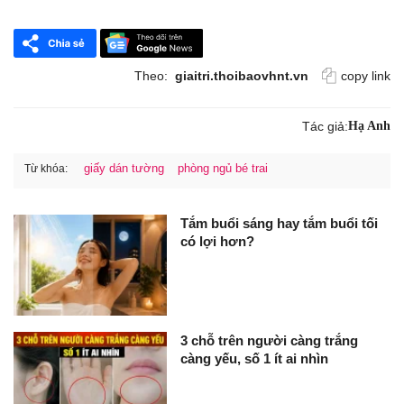
Theo:
giaitri.thoibaovhnt.vn
copy link
Tác giả:
Hạ Anh
giấy dán tường
phòng ngủ bé trai
Từ khóa:
Tắm buổi sáng hay tắm buổi tối
có lợi hơn?
3 chỗ trên người càng trắng
càng yếu, số 1 ít ai nhìn