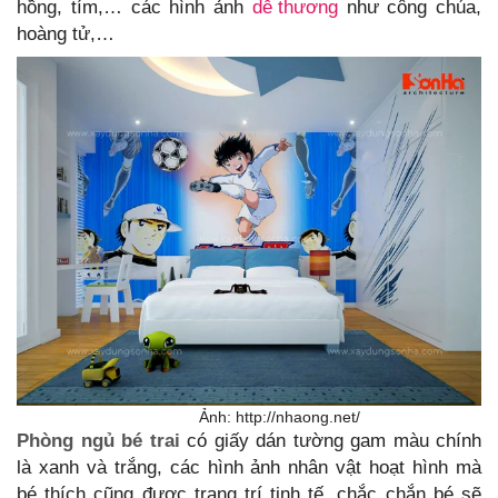
hồng, tím,… các hình ảnh
dễ thương
như công chúa,
hoàng tử,…
Ảnh: http://nhaong.net/
Phòng ngủ bé trai
có giấy dán tường gam màu chính
là xanh và trắng, các hình ảnh nhân vật hoạt hình mà
bé thích cũng được trang trí tinh tế, chắc chắn bé sẽ